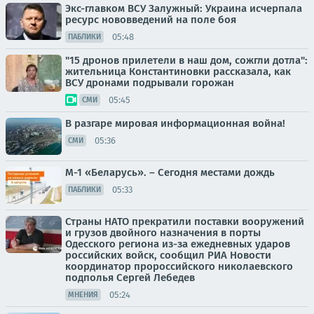
Экс-главком ВСУ Залужный: Украина исчерпала
ресурс нововведений на поле боя
05:48
ПАБЛИКИ
"15 дронов прилетели в наш дом, сожгли дотла":
жительница Константиновки рассказала, как
ВСУ дронами подрывали горожан
05:45
СМИ
В разгаре мировая информационная война!
05:36
СМИ
М-1 «Беларусь». – Сегодня местами дождь
05:33
ПАБЛИКИ
Страны НАТО прекратили поставки вооружений
и грузов двойного назначения в порты
Одесского региона из-за ежедневных ударов
российских войск, сообщил РИА Новости
координатор пророссийского николаевского
подполья Сергей Лебедев
05:24
МНЕНИЯ