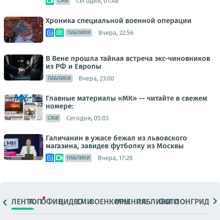
Сегодня, 01:48
СМИ
Хроника специальной военной операции
Вчера, 22:56
ПАБЛИКИ
В Вене прошла тайная встреча экс-чиновников
из РФ и Европы
Вчера, 23:00
ПАБЛИКИ
Главные материалы «МК» — читайте в свежем
номере:
Сегодня, 05:03
СМИ
Галичанин в ужасе бежал из львовского
магазина, завидев футболку из Москвы
Вчера, 17:28
ПАБЛИКИ
ЛЕНТА
ТОП
ОФИЦ.
ВИДЕО
СМИ
ВОЕНКОРЫ
МНЕНИЯ
ПАБЛИКИ
ФОТО
ЛОНГРИДЫ