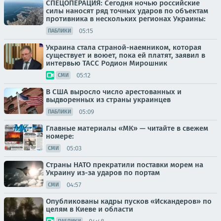
СПЕЦОПЕРАЦИЯ: Сегодня ночью российские
силы наносят ряд точных ударов по объектам
противника в нескольких регионах Украины:
05:15
ПАБЛИКИ
Украина стала страной-наемником, которая
существует и воюет, пока ей платят, заявил в
интервью ТАСС Родион Мирошник
05:12
СМИ
В США выросло число арестованных и
выдворенных из страны украинцев
05:09
ПАБЛИКИ
Главные материалы «МК» — читайте в свежем
номере:
05:03
СМИ
Страны НАТО прекратили поставки морем на
Украину из-за ударов по портам
04:57
СМИ
Опубликованы кадры пусков «Искандеров» по
целям в Киеве и области