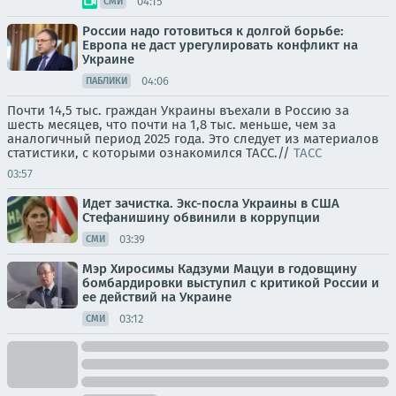
04:15
СМИ
России надо готовиться к долгой борьбе:
Европа не даст урегулировать конфликт на
Украине
04:06
ПАБЛИКИ
Почти 14,5 тыс. граждан Украины въехали в Россию за
шесть месяцев, что почти на 1,8 тыс. меньше, чем за
аналогичный период 2025 года. Это следует из материалов
статистики, с которыми ознакомился ТАСС.//
ТАСС
03:57
Идет зачистка. Экс-посла Украины в США
Стефанишину обвинили в коррупции
03:39
СМИ
Мэр Хиросимы Кадзуми Мацуи в годовщину
бомбардировки выступил с критикой России и
ее действий на Украине
03:12
СМИ