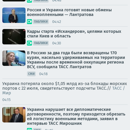
04:48
ПАБЛИКИ
Россия и Украина готовят новые обмены
военнопленными — Лантратова
04:42
ПАБЛИКИ
Кадры старта «Искандеров», целями которых
стали Киев и область
04:30
ПАБЛИКИ
В Россию за два года были возвращены 170
курян, насильно удерживаемых на территории
Украины после временной оккупации региона
ВСУ, сообщила ТАСС Лантратов
04:18
СМИ
Украина потеряла около $1,05 млрд из-за блокады морских
портов с 22 июля, свидетельствуют подсчеты ТАСС.//
ТАСС /
Мир
04:15
Украина нарушает все дипломатические
договоренности, поэтому приходится обрезать
ей логистику военными методами, заявил в
интервью ТАСС Мирошник