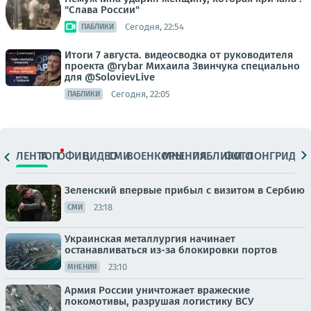
"Слава России"
Сегодня, 22:54
ПАБЛИКИ
Итоги 7 августа. видеосводка от руководителя
проекта @rybar Михаила Звинчука специально
для @SolovievLive
Сегодня, 22:05
ПАБЛИКИ
ЛЕНТА
ТОП
ОФИЦ.
ВИДЕО
СМИ
ВОЕНКОРЫ
МНЕНИЯ
ПАБЛИКИ
ФОТО
ЛОНГРИДЫ
Зеленский впервые прибыл с визитом в Сербию
23:18
СМИ
Украинская металлургия начинает
останавливаться из-за блокировки портов
23:10
МНЕНИЯ
Армия России уничтожает вражеские
локомотивы, разрушая логистику ВСУ