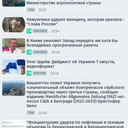
Министерстве агрополитики страны
22:57
СМИ
Немужчина ударил женщину, которая кричала :
"Слава России"
22:54
ПАБЛИКИ
В Киеве умоляют Запад передать им хотя бы
безнадёжно просроченные ракеты
22:48
ПАБЛИКИ
Олег Царёв: Дайджест об Украине 7 августа,
видеоформат
22:48
МНЕНИЯ
Вашингтон помог Украине получить
«значительный объем» боеприпасов сербского
производства через третьи страны, сообщил
изданию Frankfurter Allgemeine Zeitung (FAZ) экс-
посол США в Белграде (2022-2025) Кристофер
Хилл
22:40
СМИ
"Инициаторами ударов по нефтяным и газовым
объектам [в Ленинградской и Калининградской