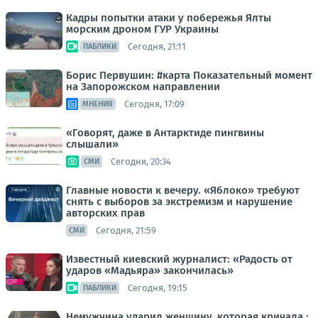
Кадры попытки атаки у побережья Ялты
морским дроном ГУР Украины
Сегодня, 21:11
ПАБЛИКИ
Борис Первушин: #карта Показательный момент
на Запорожском направлении
Сегодня, 17:09
МНЕНИЯ
«Говорят, даже в Антарктиде пингвины
слышали»
Сегодня, 20:34
СМИ
Главные новости к вечеру. «Яблоко» требуют
снять с выборов за экстремизм и нарушение
авторских прав
Сегодня, 21:59
СМИ
Известный киевский журналист: «Радость от
ударов «Мадьяра» закончилась»
Сегодня, 19:15
ПАБЛИКИ
Немужчина ударил женщину, которая кричала :