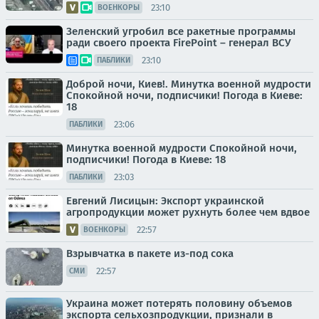
23:10
ВОЕНКОРЫ
Зеленский угробил все ракетные программы
ради своего проекта FirePoint – генерал ВСУ
23:10
ПАБЛИКИ
Доброй ночи, Киев!. Минутка военной мудрости
Спокойной ночи, подписчики! Погода в Киеве:
18
23:06
ПАБЛИКИ
Минутка военной мудрости Спокойной ночи,
подписчики! Погода в Киеве: 18
23:03
ПАБЛИКИ
Евгений Лисицын: Экспорт украинской
агропродукции может рухнуть более чем вдвое
22:57
ВОЕНКОРЫ
Взрывчатка в пакете из-под сока
22:57
СМИ
Украина может потерять половину объемов
экспорта сельхозпродукции, признали в