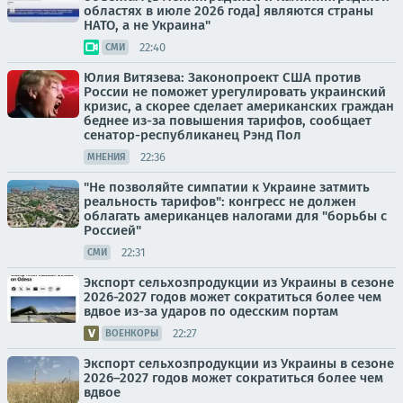
областях в июле 2026 года] являются страны
НАТО, а не Украина"
22:40
СМИ
Юлия Витязева: Законопроект США против
России не поможет урегулировать украинский
кризис, а скорее сделает американских граждан
беднее из-за повышения тарифов, сообщает
сенатор-республиканец Рэнд Пол
22:36
МНЕНИЯ
"Не позволяйте симпатии к Украине затмить
реальность тарифов": конгресс не должен
облагать американцев налогами для "борьбы с
Россией"
22:31
СМИ
Экспорт сельхозпродукции из Украины в сезоне
2026-2027 годов может сократиться более чем
вдвое из-за ударов по одесским портам
22:27
ВОЕНКОРЫ
Экспорт сельхозпродукции из Украины в сезоне
2026–2027 годов может сократиться более чем
вдвое