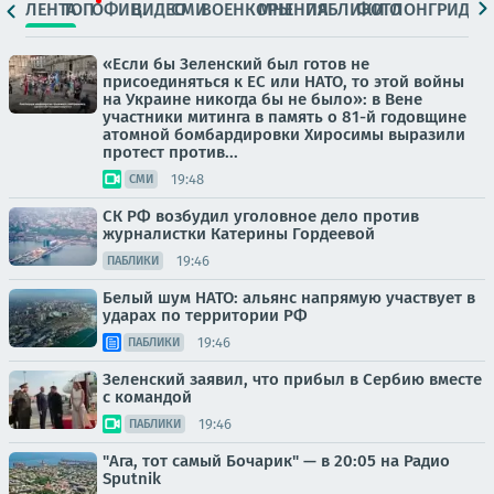
ЛЕНТА
ТОП
ОФИЦ.
ВИДЕО
СМИ
ВОЕНКОРЫ
МНЕНИЯ
ПАБЛИКИ
ФОТО
ЛОНГРИДЫ
«Если бы Зеленский был готов не
присоединяться к ЕС или НАТО, то этой войны
на Украине никогда бы не было»: в Вене
участники митинга в память о 81-й годовщине
атомной бомбардировки Хиросимы выразили
протест против...
19:48
СМИ
СК РФ возбудил уголовное дело против
журналистки Катерины Гордеевой
19:46
ПАБЛИКИ
Белый шум НАТО: альянс напрямую участвует в
ударах по территории РФ
19:46
ПАБЛИКИ
Зеленский заявил, что прибыл в Сербию вместе
с командой
19:46
ПАБЛИКИ
"Ага, тот самый Бочарик" — в 20:05 на Радио
Sputnik