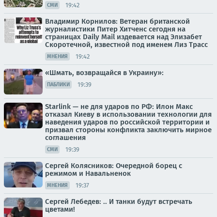
19:42
СМИ
Владимир Корнилов: Ветеран британской
журналистики Питер Хитченс сегодня на
страницах Daily Mail издевается над Элизабет
Скоротечной, известной под именем Лиз Трасс
19:42
МНЕНИЯ
«Шмать, возвращайся в Украину»:
19:39
ПАБЛИКИ
Starlink — не для ударов по РФ: Илон Макс
отказал Киеву в использовании технологии для
наведения ударов по российской территории и
призвал стороны конфликта заключить мирное
соглашения
19:39
СМИ
Сергей Колясников: Очередной борец с
режимом и Навальненок
19:37
МНЕНИЯ
Сергей Лебедев: .. И танки будут встречать
цветами!