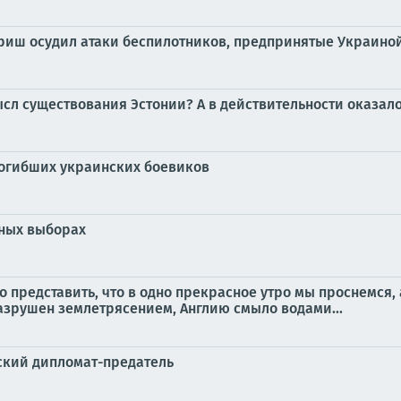
риш осудил атаки беспилотников, предпринятые Украино
ысл существования Эстонии? А в действительности оказало
погибших украинских боевиков
тных выборах
о представить, что в одно прекрасное утро мы проснемся, 
азрушен землетрясением, Англию смыло водами...
йский дипломат-предатель