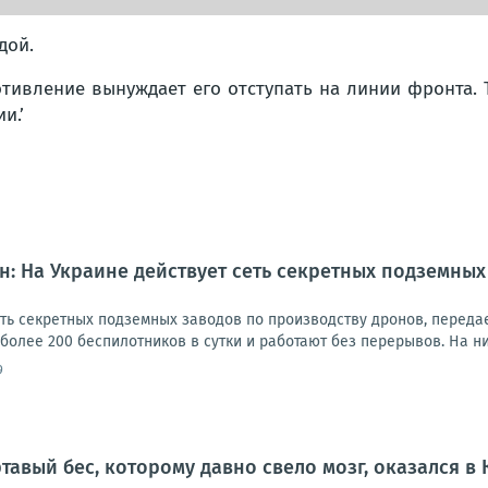
дой.
отивление вынуждает его отступать на линии фронта.
и.’
: На Украине действует сеть секретных подземных
еть секретных подземных заводов по производству дронов, переда
олее 200 беспилотников в сутки и работают без перерывов. На ни
9
тавый бес, которому давно свело мозг, оказался в