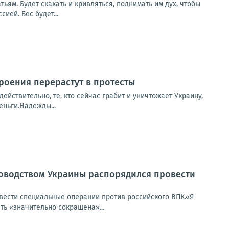
ьям. Будет скакать и кривляться, поднимать им дух, чтобы
ей. Бес будет...
троения перерастут в протесты
действительно, те, кто сейчас грабит и уничтожает Украину,
еньги.Надежды...
ководством Украины распорядился провести
вести специальные операции против российского ВПК.«Я
ь «значительно сокращена»...