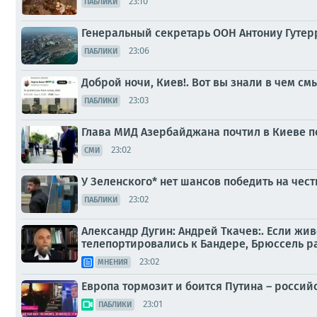
23:10
ПАБЛИКИ
Генеральный секретарь ООН Антониу Гутер
23:06
ПАБЛИКИ
Доброй ночи, Киев!. Вот вы знали в чем см
23:03
ПАБЛИКИ
Глава МИД Азербайджана почтил в Киеве 
23:02
СМИ
У Зеленского* нет шансов победить на чес
23:02
ПАБЛИКИ
Александр Дугин: Андрей Ткачев:. Если жив
телепортировались к Бандере, Брюссель р
23:02
МНЕНИЯ
Европа тормозит и боится Путина – росси
23:01
ПАБЛИКИ