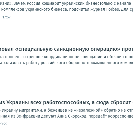
жизни». Зачем Россия кошмарит украинский бизнесТолько с начала
 комплексов украинского бизнеса, подсчитал журнал Forbes. Для ср
 17:57
ровал «специальную санкционную операцию» прот
ма провел экстренное координационное совещание и объявил о п
арализовать работу российского оборонно-промышленного комплек
из Украины всех работоспособных, а сюда сбросит 
 Украину мигрантами, а беженцев из «незалежной» обратно не отп
ная из Зе-фракции депутат Анна Скороход, передаёт корреспонден
20:29