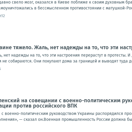
давно свело мозг, оказался в Киеве поближе к своим духовным брат
моуничтожались в бессмысленном противостоянии с матушкой-Росси
:12
аине тяжело. Жаль, нет надежды на то, что эти нас
, нет надежды на то, что эти настроения перерастут в протесты. И 
 не собираются. Они покупают дома за границей и выводят туда д
5
ленский на совещании с военно-политическим ру
ации против российского ВПК
 с военно-политическим руководством Украины распорядился про
лнения», — сказал он.Военная промышленность России должна быт