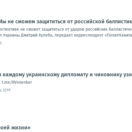
 Мы не сможем защититься от российской баллисти
рспективе не сможет защититься от ударов российских баллистиче
л Украины Дмитрий Кулеба, передает корреспондент «ПолитНавигат
3
 каждому украинскому дипломату и чиновнику узнать
| t.me/RVvoenkor
, 22:19
моей жизни»