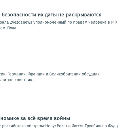
 безопасности их даты не раскрываются
казала Zvezdanews уполномоченный по правам человека в РФ
м. Пока...
сии, Германии, Франции и Великобритании обсудили
и экс-советник...
номике за всё время войны
е российского обстрела:НовусРозеткаФоззи ГрупСильпо Фуд /