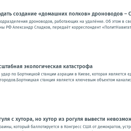
юдать создание «домашних полков» дроноводов – 
 подразделения дроноводов, работающих на удалёнке. Об этом в с
ы РФ Александр Сладков, передаёт корреспондент «ПолитНавигато
сштабная экологическая катастрофа
 удар по Бортницкой станции аэрации в Киеве, которая является
городов.Бортницкая станция является ключевым объектом канализ
уля с хутора, но хутор из рогуля вывести невозмо
раины, который баллотируется в Конгресс США от демократов, уст