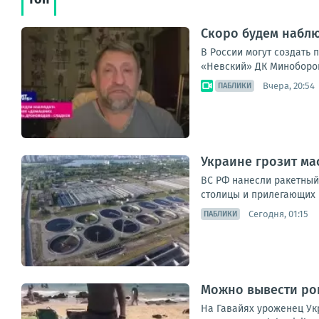
Скоро будем набл
В России могут создать
«Невский» ДК Миноборон
Вчера, 20:54
ПАБЛИКИ
Украине грозит ма
ВС РФ нанесли ракетный
столицы и прилегающих 
Сегодня, 01:15
ПАБЛИКИ
Можно вывести рог
На Гавайях уроженец Ук