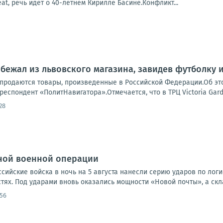
eat, речь идёт о 40-летнем Кирилле Басине.Конфликт...
 бежал из львовского магазина, завидев футболку 
 продаются товары, произведенные в Российской Федерации.Об эт
респондент «ПолитНавигатора».Отмечается, что в ТРЦ Victoria Gar
28
ной военной операции
оссийские войска в ночь на 5 августа нанесли серию ударов по лог
ях. Под ударами вновь оказались мощности «Новой почты», а скла
:56