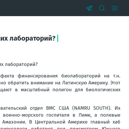
ких лабораторий?
их лабораторий?
факта финансирования биолабораторий на т.н.
чно обратить внимание на Латинскую Америку. Этот
ащают в масштабный полигон для биологических
овательский отдел ВМС США (NAMRU SOUTH). Их
о военно-морского госпиталя в Лиме, а полевые
 Амазонии. В Центральной Америке главный хаб
 вирусологи работают под присмотром Южного