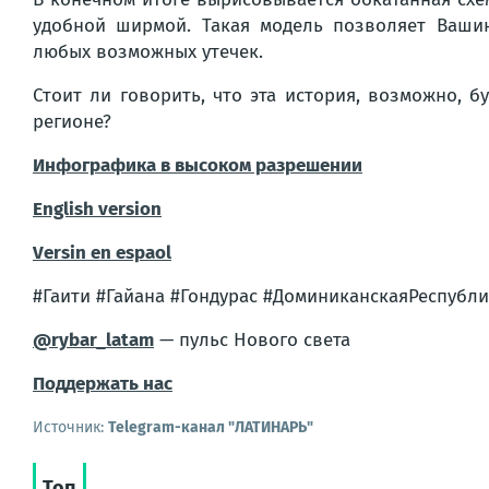
удобной ширмой. Такая модель позволяет Вашин
любых возможных утечек.
Стоит ли говорить, что эта история, возможно, 
регионе?
Инфографика в высоком разрешении
English version
Versin en espaol
#Гаити #Гайана #Гондурас #ДоминиканскаяРеспубл
@rybar_latam
— пульс Нового света
Поддержать нас
Источник:
Telegram-канал "ЛАТИНАРЬ"
Топ