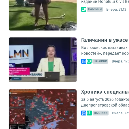
издание Honolulu Civil B
Вчера, 21:13
ПАБЛИКИ
Галичанин в ужасе
Во львовских магазинах
новостей», передает кор
Вчера, 17:
ПАБЛИКИ
Хроника специаль
За 5 августа 2026 годаР
Днепропетровской област
Вчера, 22
ПАБЛИКИ