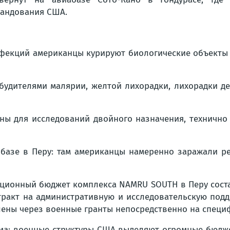
андования США.
фекций американцы курируют биологические объекты в
збудителями малярии, желтой лихорадки, лихорадки 
ны для исследований двойного назначения, технично
базе в Перу: там американцы намеренно заражали р
ционный бюджет комплекса NAMRU SOUTH в Перу соста
тракт на административную и исследовательскую под
елены через военные гранты непосредственно на специ
ема: военные структуры США выделяют огромные бюдже