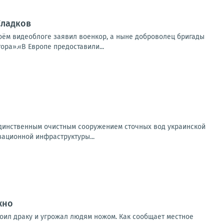
Сладков
воём видеоблоге заявил военкор, а ныне доброволец бригады
ра».«В Европе предоставили...
 единственным очистным сооружением сточных вод украинской
ационной инфраструктуры...
жно
роил драку и угрожал людям ножом. Как сообщает местное