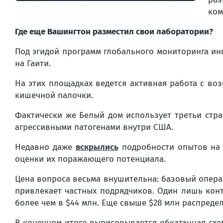
ком
Где еще Вашингтон разместил свои лаборатории?
Под эгидой программ глобального мониторинга ин
на Гаити.
На этих площадках ведется активная работа с во
кишечной палочки.
Фактически же Белый дом использует третьи стра
агрессивными патогенами внутри США.
Недавно даже
вскрылись
подробности опытов на 
оценки их поражающего потенциала.
Цена вопроса весьма внушительна: базовый опера
привлекает частных подрядчиков. Один лишь кон
более чем в $44 млн. Еще свыше $28 млн распред
В конечном итоге вырисовывается обкатанная сх