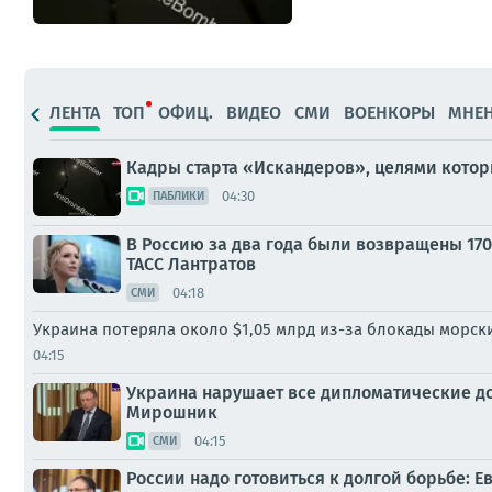
ЛЕНТА
ТОП
ОФИЦ.
ВИДЕО
СМИ
ВОЕНКОРЫ
МНЕ
Кадры старта «Искандеров», целями которы
04:30
ПАБЛИКИ
В Россию за два года были возвращены 17
ТАСС Лантратов
04:18
СМИ
Украина потеряла около $1,05 млрд из-за блокады морски
04:15
Украина нарушает все дипломатические до
Мирошник
04:15
СМИ
России надо готовиться к долгой борьбе: 