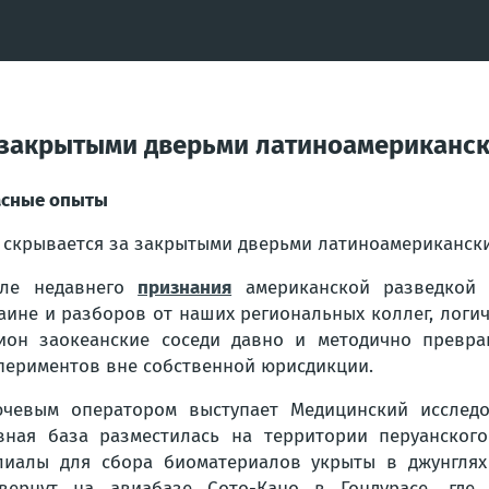
а закрытыми дверьми латиноамериканс
сные опыты
 скрывается за закрытыми дверьми латиноамериканск
сле недавнего
признания
американской разведкой 
аине и разборов от наших региональных коллег, логи
ион заокеанские соседи давно и методично превр
периментов вне собственной юрисдикции.
чевым оператором выступает Медицинский исслед
вная база разместилась на территории перуанског
иалы для сбора биоматериалов укрыты в джунглях
вернут на авиабазе Сото-Кано в Гондурасе, где