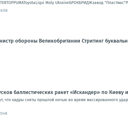
NTERTOPPUMAToyotaLiqui Moly UkraineБРОКБРИДЖзавод "Пластмас"Р
16:58
нистр обороны Великобритании Стритинг буквальн
сков баллистических ракет «Искандер» по Киеву и
т, что кадры сняты прошлой ночью во время массированного удара
23:48