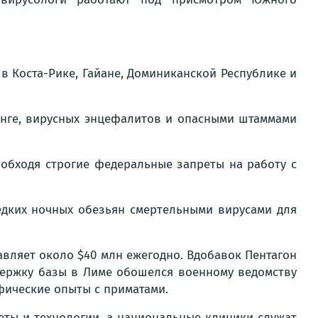
 Коста-Рике, Гайане, Доминиканской Республике и
денге, вирусных энцефалитов и опасными штаммами
 обходя строгие федеральные запреты на работу с
едких ночных обезьян смертельными вирусами для
вляет около $40 млн ежегодно. Вдобавок Пентагон
держку базы в Лиме обошелся военному ведомству
фические опыты с приматами.
ты и технологии, а национальные клиники служат