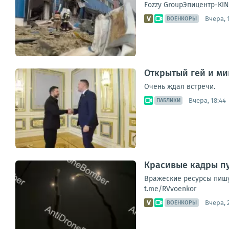
Fozzy GroupЭпицентр-КI
Вчера, 
ВОЕНКОРЫ
Открытый гей и ми
Очень ждал встречи.
Вчера, 18:44
ПАБЛИКИ
Красивые кадры пу
Вражеские ресурсы пишу
t.me/RVvoenkor
Вчера, 
ВОЕНКОРЫ