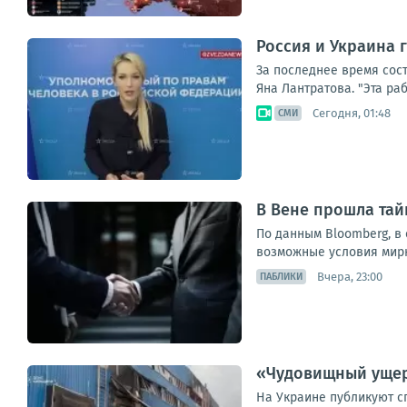
Россия и Украина 
За последнее время сос
Яна Лантратова. "Эта ра
Сегодня, 01:48
СМИ
В Вене прошла тай
По данным Bloomberg, в
возможные условия мирны
Вчера, 23:00
ПАБЛИКИ
«Чудовищный ущерб
На Украине публикуют с