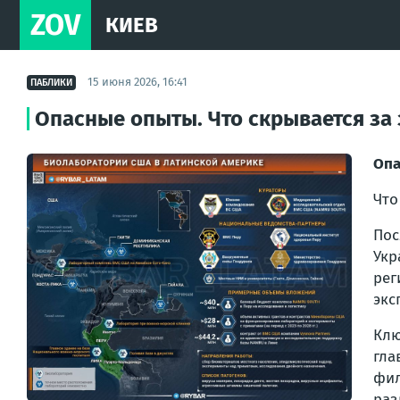
ZOV
КИЕВ
15 июня 2026, 16:41
ПАБЛИКИ
Опасные опыты. Что скрывается з
Опа
Что
По
Укр
рег
экс
Клю
гла
фил
раз