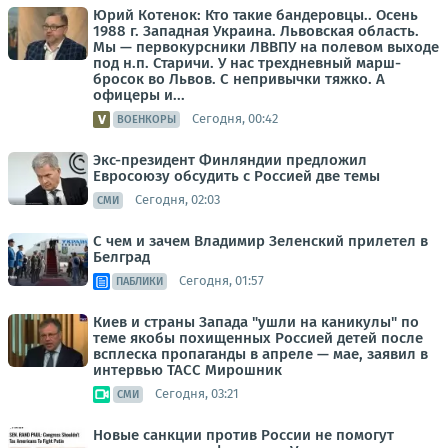
Юрий Котенок: Кто такие бандеровцы.. Осень
1988 г. Западная Украина. Львовская область.
Мы — первокурсники ЛВВПУ на полевом выходе
под н.п. Старичи. У нас трехдневный марш-
бросок во Львов. С непривычки тяжко. А
офицеры и...
Сегодня, 00:42
ВОЕНКОРЫ
Экс-президент Финляндии предложил
Евросоюзу обсудить с Россией две темы
Сегодня, 02:03
СМИ
С чем и зачем Владимир Зеленский прилетел в
Белград
Сегодня, 01:57
ПАБЛИКИ
Киев и страны Запада "ушли на каникулы" по
теме якобы похищенных Россией детей после
всплеска пропаганды в апреле — мае, заявил в
интервью ТАСС Мирошник
Сегодня, 03:21
СМИ
Новые санкции против России не помогут