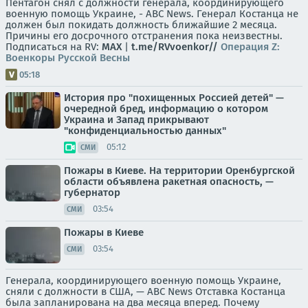
Пентагон снял с должности генерала, координирующего
военную помощь Украине, - ABC News. Генерал Костанца не
должен был покидать должность ближайшие 2 месяца.
Причины его досрочного отстранения пока неизвестны.
Подписаться на RV:
MAX
|
t.me/RVvoenkor//
Операция Z:
Военкоры Русской Весны
05:18
История про "похищенных Россией детей" —
очередной бред, информацию о котором
Украина и Запад прикрывают
"конфиденциальностью данных"
05:12
СМИ
Пожары в Киеве. На территории Оренбургской
области объявлена ракетная опасность, —
губернатор
03:54
СМИ
Пожары в Киеве
03:54
СМИ
Генерала, координирующего военную помощь Украине,
сняли с должности в США, — ABC News Отставка Костанца
была запланирована на два месяца вперед. Почему