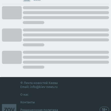
© Лента новостей Киева
Email:
info@kiev-news.ru
О нас
Контакты
ZOV
18+
Редакционная политика