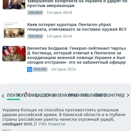
завершению конфликта на Украине и ударят по
простым американцам
Сегодня, 00:48
ПАБЛИКИ
Киев потерял куратора: Пентагон убрал
генерала, отвечавшего за поставки оружия ВСУ
Сегодня, 03:48
ПАБЛИКИ
Валентин Богданов: Генерал-лейтенант Чарльз
Д. Костанца, который отвечал в Пентагоне за
координацию военной помощи Украине и был
сегодня отстранен- это не кабинетный офицер
Сегодня, 02:54
МНЕНИЯ
ЛЕНТА
ТОП
ОФИЦ.
ВИДЕО
СМИ
ВОЕНКОРЫ
МНЕНИЯ
ПАБЛИКИ
ФОТО
ЛОНГРИДЫ
Украина больше не способна противостоять успешным
ударам российской армии. В Киевской области и в глубине
страны российские ракеты нанесли огромный ущерб,
сообщает
Welt.//
РИА Новости
05:57