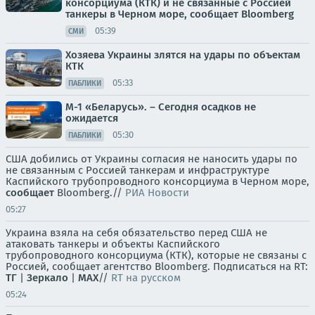
консорциума (КТК) и не связанные с Россией
танкеры в Черном море, сообщает Bloomberg
05:39
СМИ
Хозяева Украины злятся на удары по объектам
КТК
05:33
ПАБЛИКИ
М-1 «Беларусь». – Сегодня осадков не
ожидается
05:30
ПАБЛИКИ
США добились от Украины согласия не наносить удары по
не связанным с Россией танкерам и инфраструктуре
Каспийского трубопроводного консорциума в Черном море,
сообщает
Bloomberg.//
РИА Новости
05:27
Украина взяла на себя обязательство перед США не
атаковать танкеры и объекты Каспийского
трубопроводного консорциума (КТК), которые не связаны с
Россией, сообщает агентство Bloomberg. Подписаться на RT:
ТГ
|
Зеркало
|
MAX
//
RT на русском
05:24