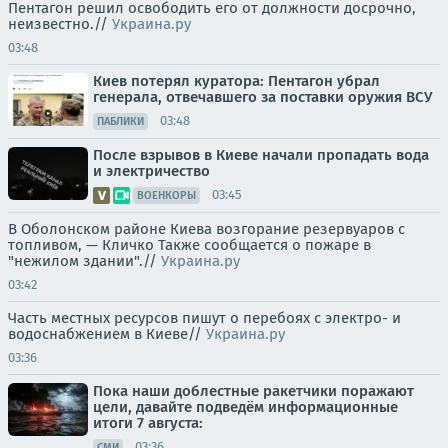
Пентагон решил освободить его от должности досрочно,
неизвестно.//
Украина.ру
03:48
Киев потерял куратора: Пентагон убрал
генерала, отвечавшего за поставки оружия ВСУ
03:48
ПАБЛИКИ
После взрывов в Киеве начали пропадать вода
и электричество
03:45
ВОЕНКОРЫ
В Оболонском районе Киева возгорание резервуаров с
топливом, — Кличко Также сообщается о пожаре в
"нежилом здании".//
Украина.ру
03:42
Часть местных ресурсов пишут о перебоях с электро- и
водоснабжением в Киеве//
Украина.ру
03:36
Пока наши доблестные ракетчики поражают
цели, давайте подведём информационные
итоги 7 августа:
03:36
СМИ