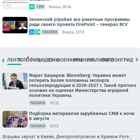
Вчера, 20:34
СМИ
Зеленский угробил все ракетные программы
ради своего проекта FirePoint – генерал ВСУ
Вчера, 23:10
ПАБЛИКИ
ЛЕНТА
ТОП
ОФИЦ.
ВИДЕО
СМИ
ВОЕНКОРЫ
МНЕНИЯ
ПАБЛИКИ
ФОТО
ЛОНГРИДЫ
Марат Баширов: Bloomberg: Украина может
потерять более половины экспорта
сельхозпродукции в 2026–2027 г. Такой прогноз
основан на оценках Министерства аграрной
политики Украины.
01:33
ПАБЛИКИ
Подборка материалов зарубежных СМИ к ночи
8 августа
01:15
ПАБЛИКИ
Взрывы звучат в Киеве, Днепропетровске и Кривом Роге ,