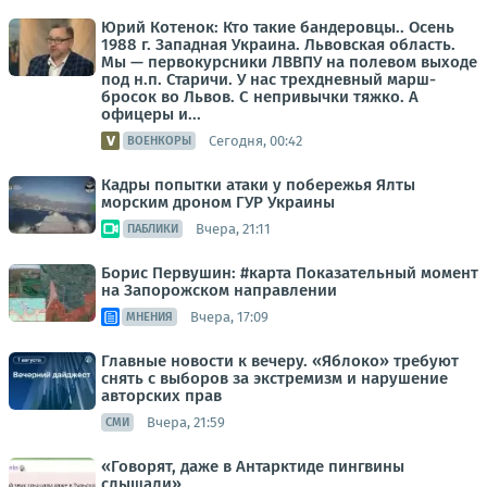
Юрий Котенок: Кто такие бандеровцы.. Осень
1988 г. Западная Украина. Львовская область.
Мы — первокурсники ЛВВПУ на полевом выходе
под н.п. Старичи. У нас трехдневный марш-
бросок во Львов. С непривычки тяжко. А
офицеры и...
Сегодня, 00:42
ВОЕНКОРЫ
Кадры попытки атаки у побережья Ялты
морским дроном ГУР Украины
Вчера, 21:11
ПАБЛИКИ
Борис Первушин: #карта Показательный момент
на Запорожском направлении
Вчера, 17:09
МНЕНИЯ
Главные новости к вечеру. «Яблоко» требуют
снять с выборов за экстремизм и нарушение
авторских прав
Вчера, 21:59
СМИ
«Говорят, даже в Антарктиде пингвины
слышали»