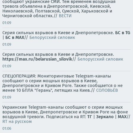
сообщают украинские СМИ. Тем временем воздушная
тревога объявлена в Днепропетровской, Киевской,
Николаевской, Полтавской, Сумской, Харьковской и
Черниговской областях.//
ВЕСТИ
01:09
Серия сильных взрывов в Киеве и Днепропетровске.
БС в TG
|
БС в МАХ
//
Белорусский силовик
01:09
Серия сильных взрывов в Киеве и Днепропетровске.
https://max.ru/belarusian_silovik
//
Белорусский силовик
01:09
СПЕЦОПЕРАЦИЯ: Мониторинговые Telegram-каналы
сообщают о серии мощных взрывов в Киеве,
Днепропетровске и Кривом Роге. Также сообщается о не
менее 10 БПЛА "Герань", летящих на Киев.//
СОЛОВЬЁВ
01:09
Украинские Telegram-каналы сообщают о серии мощных
взрывов в Киеве, Днепропетровске и Кривом Роге на фоне
воздушной тревоги. Подписаться на RT:
ТГ
|
Зеркало
|
MAX
//
RT на русском
01:06