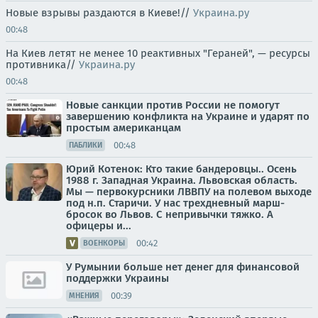
Новые взрывы раздаются в Киеве!//
Украина.ру
00:48
На Киев летят не менее 10 реактивных "Гераней", — ресурсы
противника//
Украина.ру
00:48
Новые санкции против России не помогут
завершению конфликта на Украине и ударят по
простым американцам
00:48
ПАБЛИКИ
Юрий Котенок: Кто такие бандеровцы.. Осень
1988 г. Западная Украина. Львовская область.
Мы — первокурсники ЛВВПУ на полевом выходе
под н.п. Старичи. У нас трехдневный марш-
бросок во Львов. С непривычки тяжко. А
офицеры и...
00:42
ВОЕНКОРЫ
У Румынии больше нет денег для финансовой
поддержки Украины
00:39
МНЕНИЯ