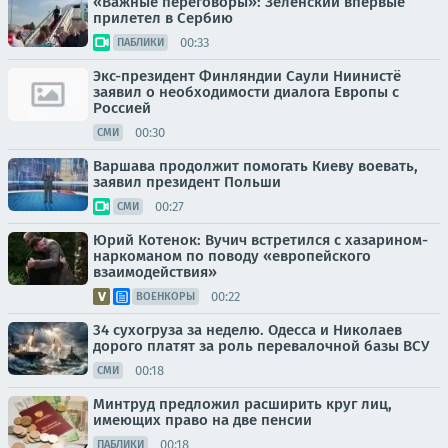
«Важные переговоры»: Зеленский впервые
прилетел в Сербию
00:33
ПАБЛИКИ
Экс-президент Финляндии Саули Ниинистё
заявил о необходимости диалога Европы с
Россией
00:30
СМИ
Варшава продолжит помогать Киеву воевать,
заявил президент Польши
00:27
СМИ
Юрий Котенок: Вучич встретился с хазарином-
наркоманом по поводу «европейского
взаимодействия»
00:22
ВОЕНКОРЫ
34 сухогруза за неделю. Одесса и Николаев
дорого платят за роль перевалочной базы ВСУ
00:18
СМИ
Минтруд предложил расширить круг лиц,
имеющих право на две пенсии
00:18
ПАБЛИКИ