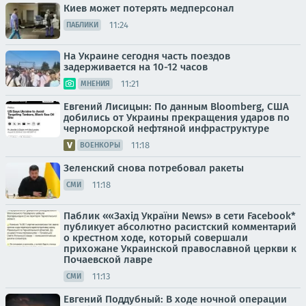
Киев может потерять медперсонал
11:24
ПАБЛИКИ
На Украине сегодня часть поездов
задерживается на 10-12 часов
11:21
МНЕНИЯ
Евгений Лисицын: По данным Bloomberg, США
добились от Украины прекращения ударов по
черноморской нефтяной инфраструктуре
11:18
ВОЕНКОРЫ
Зеленский снова потребовал ракеты
11:18
СМИ
Паблик ««Захід України News» в сети Facebook*
публикует абсолютно расистский комментарий
о крестном ходе, который совершали
прихожане Украинской православной церкви к
Почаевской лавре
11:13
СМИ
Евгений Поддубный: В ходе ночной операции