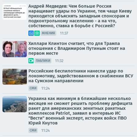
Андрей Медведев: Чем больше Россия
наращивает удары по Украине, тем чаще Киеву
приходится объяснять западным спонсорам и
подконтрольному населению - а на что,
собственно, ставка в борьбе с Россией?
11:37
МНЕНИЯ
Хиллари Клинтон считает, что для Трампа
отношения с Владимиром Путиным стоят на
первом месте
11:32
ПАБЛИКИ
Российские беспилотники нанесли удар по
локомотиву, задействованном в снабжении ВСУ
на Сумском направлении
11:24
СМИ
Украина как минимум в ближайшие несколько
месяцев не сможет решить проблему дефицита
ракет для американских зенитных ракетных
комплексов Patriot, заявил в интервью ИС
"Вести" военный эксперт, историк войск ПВО
Юрий Кнутов
11:24
СМИ