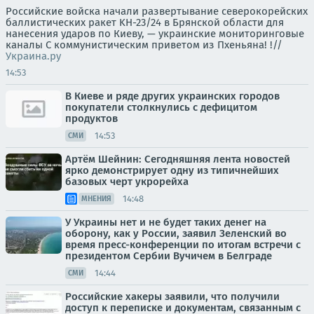
Российские войска начали развертывание северокорейских
баллистических ракет KН-23/24 в Брянской области для
нанесения ударов по Киеву, — украинские мониторинговые
каналы С коммунистическим приветом из Пхеньяна! !//
Украина.ру
14:53
В Киеве и ряде других украинских городов
покупатели столкнулись с дефицитом
продуктов
14:53
СМИ
Артём Шейнин: Сегодняшняя лента новостей
ярко демонстрирует одну из типичнейших
базовых черт укрорейха
14:48
МНЕНИЯ
У Украины нет и не будет таких денег на
оборону, как у России, заявил Зеленский во
время пресс-конференции по итогам встречи с
президентом Сербии Вучичем в Белграде
14:44
СМИ
Российские хакеры заявили, что получили
доступ к переписке и документам, связанным с