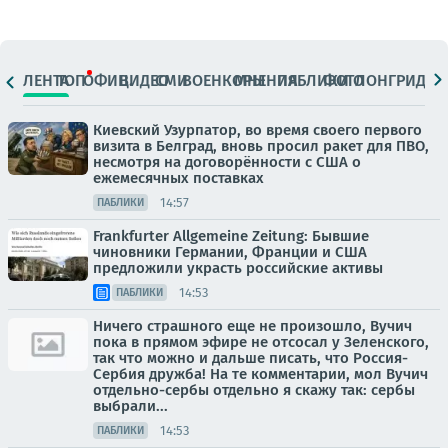
ЛЕНТА
ТОП
ОФИЦ.
ВИДЕО
СМИ
ВОЕНКОРЫ
МНЕНИЯ
ПАБЛИКИ
ФОТО
ЛОНГРИДЫ
Киевский Узурпатор, во время своего первого
визита в Белград, вновь просил ракет для ПВО,
несмотря на договорённости с США о
ежемесячных поставках
14:57
ПАБЛИКИ
Frankfurter Allgemeine Zeitung: Бывшие
чиновники Германии, Франции и США
предложили украсть российские активы
14:53
ПАБЛИКИ
Ничего страшного еще не произошло, Вучич
пока в прямом эфире не отсосал у Зеленского,
так что можно и дальше писать, что Россия-
Сербия дружба! На те комментарии, мол Вучич
отдельно-сербы отдельно я скажу так: сербы
выбрали...
14:53
ПАБЛИКИ