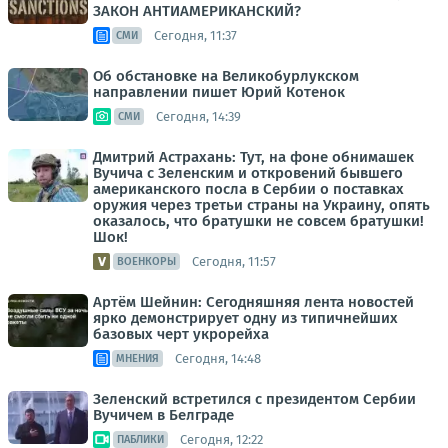
ЗАКОН АНТИАМЕРИКАНСКИЙ?
Сегодня, 11:37
СМИ
Об обстановке на Великобурлукском
направлении пишет Юрий Котенок
Сегодня, 14:39
СМИ
Дмитрий Астрахань: Тут, на фоне обнимашек
Вучича с Зеленским и откровений бывшего
американского посла в Сербии о поставках
оружия через третьи страны на Украину, опять
оказалось, что братушки не совсем братушки!
Шок!
Сегодня, 11:57
ВОЕНКОРЫ
Артём Шейнин: Сегодняшняя лента новостей
ярко демонстрирует одну из типичнейших
базовых черт укрорейха
Сегодня, 14:48
МНЕНИЯ
Зеленский встретился с президентом Сербии
Вучичем в Белграде
Сегодня, 12:22
ПАБЛИКИ