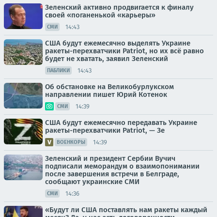
Зеленский активно продвигается к финалу
своей «поганенькой «карьеры»
14:43
СМИ
США будут ежемесячно выделять Украине
ракеты-перехватчики Patriot, но их всё равно
будет не хватать, заявил Зеленский
14:43
ПАБЛИКИ
Об обстановке на Великобурлукском
направлении пишет Юрий Котенок
14:39
СМИ
США будут ежемесячно передавать Украине
ракеты-перехватчики Patriot, — Зе
14:39
ВОЕНКОРЫ
Зеленский и президент Сербии Вучич
подписали меморандум о взаимопонимании
после завершения встречи в Белграде,
сообщают украинские СМИ
14:36
СМИ
«Будут ли США поставлять нам ракеты каждый