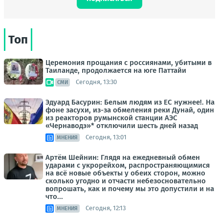
Топ
Церемония прощания с россиянами, убитыми в
Таиланде, продолжается на юге Паттайи
Сегодня, 13:30
СМИ
Эдуард Басурин: Белым людям из ЕС нужнее!. На
фоне засухи, из-за обмеления реки Дунай, один
из реакторов румынской станции АЭС
«Чернаводэ»* отключили шесть дней назад
Сегодня, 13:01
МНЕНИЯ
Артём Шейнин: Глядя на ежедневный обмен
ударами с укрорейхом, распространяющимися
на всё новые объекты у обеих сторон, можно
сколько угодно и отчасти небезосновательно
вопрошать, как и почему мы это допустили и на
что...
Сегодня, 12:13
МНЕНИЯ