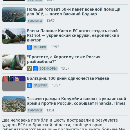
Польша готовит 50-й пакет военной помощи
для ВСУ, — посол Василий Боднар
13:57
ПАБЛИКИ
Елена Панина: Киев и ЕС хотят создать свой
Patriot — украинский снаружи, европейский
внутри
13:57
МНЕНИЯ
"Простите, а Хиросиму тоже Россия
разбомбила?"
13:57
ВОЕНКОРЫ
Болгария. 100 дней одиночества Радева
13:57
ПАБЛИКИ
Тысячи граждан Колумбии воюют в украинской
армии против России, сообщает Financial Times
13:51
ПАБЛИКИ
Два человека погибли и шесть пострадали в результате
ударов ВСУ по Брянской области, сообщил врио
губернатора Украина.ру — подписаться и знать больше Мы