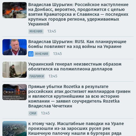
Владислав Шурыгин: Российское наступление
на Донбасс, вероятно, продолжится с целью
взятия Краматорска и Славянска — последних
крупных городов региона, удерживаемых
Украиной
13:45
МНЕНИЯ
Владислав Шурыгин: RUSI. Как планирующие
бомбы повлияют на ход войны на Украине
13:45
МНЕНИЯ
Украинский генерал неизвестным образом
обогатился на полмиллиона долларов
13:45
ПАБЛИКИ
Прямые убытки Rozetka в результате
российских атак достигают миллиардов гривен
и являются крупнейшими за всю историю
компании — заявил соучредитель Rozetka
Владислав Чечеткин
13:45
СМИ
к этому часу. Масштабные паводки на Урале
произошли из-за заросших русел рек
Кишечную палочку нашли в бургерах ряда