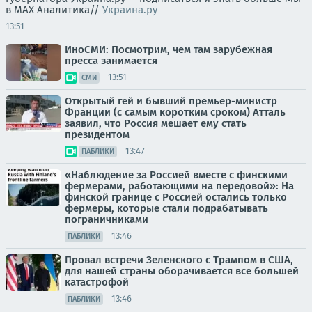
в MAX Аналитика//
Украина.ру
13:51
ИноСМИ: Посмотрим, чем там зарубежная
пресса занимается
13:51
СМИ
Открытый гей и бывший премьер-министр
Франции (с самым коротким сроком) Атталь
заявил, что Россия мешает ему стать
президентом
13:47
ПАБЛИКИ
«Наблюдение за Россией вместе с финскими
фермерами, работающими на передовой»: На
финской границе с Россией остались только
фермеры, которые стали подрабатывать
пограничниками
13:46
ПАБЛИКИ
Провал встречи Зеленского с Трампом в США,
для нашей страны оборачивается все большей
катастрофой
13:46
ПАБЛИКИ