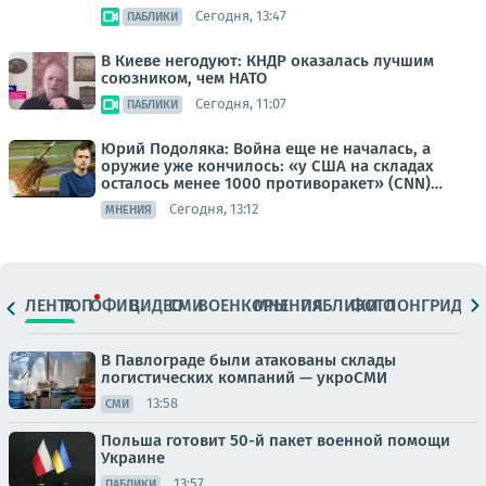
Сегодня, 13:47
ПАБЛИКИ
В Киеве негодуют: КНДР оказалась лучшим
союзником, чем НАТО
Сегодня, 11:07
ПАБЛИКИ
Юрий Подоляка: Война еще не началась, а
оружие уже кончилось: «у США на складах
осталось менее 1000 противоракет» (CNN)…
Сегодня, 13:12
МНЕНИЯ
ЛЕНТА
ТОП
ОФИЦ.
ВИДЕО
СМИ
ВОЕНКОРЫ
МНЕНИЯ
ПАБЛИКИ
ФОТО
ЛОНГРИДЫ
В Павлограде были атакованы склады
логистических компаний — укроСМИ
13:58
СМИ
Польша готовит 50-й пакет военной помощи
Украине
13:57
ПАБЛИКИ