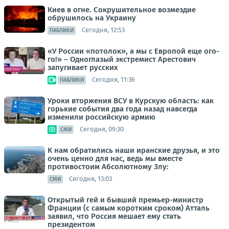
Киев в огне. Сокрушительное возмездие
обрушилось на Украину
Сегодня, 12:53
ПАБЛИКИ
«У России «потолок», а мы с Европой еще ого-
го!» – Одноглазый экстремист Арестович
запугивает русских
Сегодня, 11:36
ПАБЛИКИ
Уроки вторжения ВСУ в Курскую область: как
горькие события два года назад навсегда
изменили российскую армию
Сегодня, 09:30
СМИ
К нам обратились наши иранские друзья, и это
очень ценно для нас, ведь мы вместе
противостоим Абсолютному Злу:
Сегодня, 13:03
СМИ
Открытый гей и бывший премьер-министр
Франции (с самым коротким сроком) Атталь
заявил, что Россия мешает ему стать
президентом