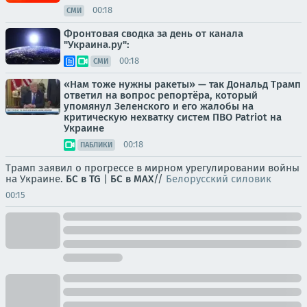
00:18
СМИ
Фронтовая сводка за день от канала
"Украина.ру":
00:18
СМИ
«Нам тоже нужны ракеты» — так Дональд Трамп
ответил на вопрос репортёра, который
упомянул Зеленского и его жалобы на
критическую нехватку систем ПВО Patriot на
Украине
00:18
ПАБЛИКИ
Трамп заявил о прогрессе в мирном урегулировании войны
на Украине.
БС в TG
|
БС в МАХ
//
Белорусский силовик
00:15