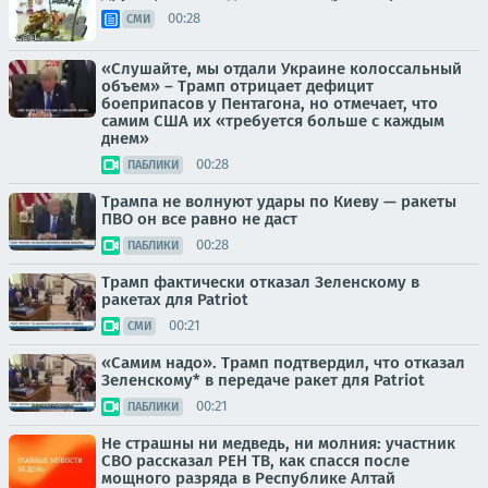
00:28
СМИ
«Слушайте, мы отдали Украине колоссальный
объем» – Трамп отрицает дефицит
боеприпасов у Пентагона, но отмечает, что
самим США их «требуется больше с каждым
днем»
00:28
ПАБЛИКИ
Трампа не волнуют удары по Киеву — ракеты
ПВО он все равно не даст
00:28
ПАБЛИКИ
Трамп фактически отказал Зеленскому в
ракетах для Patriot
00:21
СМИ
«Самим надо». Трамп подтвердил, что отказал
Зеленскому* в передаче ракет для Patriot
00:21
ПАБЛИКИ
Не страшны ни медведь, ни молния: участник
СВО рассказал РЕН ТВ, как спасся после
мощного разряда в Республике Алтай