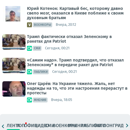
Юрий Котенок: Картавый бес, которому давно
свело мозг, оказался в Киеве поближе к своим
духовным братьям
Вчера, 20:12
ВОЕНКОРЫ
Трамп фактически отказал Зеленскому в
ракетах для Patriot
Сегодня, 00:21
СМИ
«Самим надо». Трамп подтвердил, что отказал
Зеленскому* в передаче ракет для Patriot
Сегодня, 00:21
ПАБЛИКИ
Олег Царёв: На Украине тяжело. Жаль, нет
надежды на то, что эти настроения перерастут в
протесты
Вчера, 18:05
МНЕНИЯ
ЛЕНТА
ТОП
ОФИЦ.
ВИДЕО
СМИ
ВОЕНКОРЫ
МНЕНИЯ
ПАБЛИКИ
ФОТО
ЛОНГРИДЫ