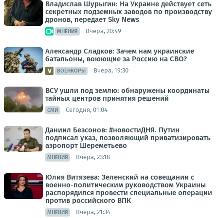
Владислав Шурыгин: На Украине действует сеть
секретных подземных заводов по производству
дронов, передает Sky News
Вчера, 20:49
МНЕНИЯ
Александр Сладков: Зачем нам украинские
батальоны, воюющие за Россию на СВО?
Вчера, 19:30
ВОЕНКОРЫ
ВСУ ушли под землю: обнаружены координаты
тайных центров принятия решений
Сегодня, 01:04
СМИ
Даниил Безсонов: #новостиДНЯ. Путин
подписал указ, позволяющий приватизировать
аэропорт Шереметьево
Вчера, 23:18
МНЕНИЯ
Юлия Витязева: Зеленский на совещании с
военно-политическим руководством Украины
распорядился провести специальные операции
против российского ВПК
Вчера, 21:34
МНЕНИЯ