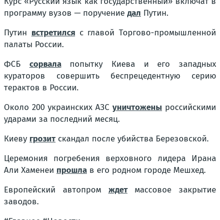
Курс «Русский язык как государственный» включат в
программу вузов — поручение
дал
Путин.
Путин
встретился
с главой Торгово-промышленной
палаты России.
ФСБ
сорвала
попытку Киева и его западных
кураторов совершить беспрецедентную серию
терактов в России.
Около 200 украинских АЗС
уничтожены
российскими
ударами за последний месяц.
Киеву
грозит
скандал после убийства Березовской.
Церемония погребения верховного лидера Ирана
Али Хаменеи
прошла
в его родном городе Мешхед.
Европейский автопром
ждет
массовое закрытие
заводов.