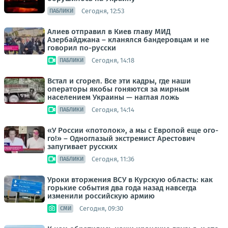
Сегодня, 12:53
ПАБЛИКИ
Алиев отправил в Киев главу МИД
Азербайджана – кланялся бандеровцам и не
говорил по-русски
Сегодня, 14:18
ПАБЛИКИ
Встал и сгорел. Все эти кадры, где наши
операторы якобы гоняются за мирным
населением Украины — наглая ложь
Сегодня, 14:14
ПАБЛИКИ
«У России «потолок», а мы с Европой еще ого-
го!» – Одноглазый экстремист Арестович
запугивает русских
Сегодня, 11:36
ПАБЛИКИ
Уроки вторжения ВСУ в Курскую область: как
горькие события два года назад навсегда
изменили российскую армию
Сегодня, 09:30
СМИ