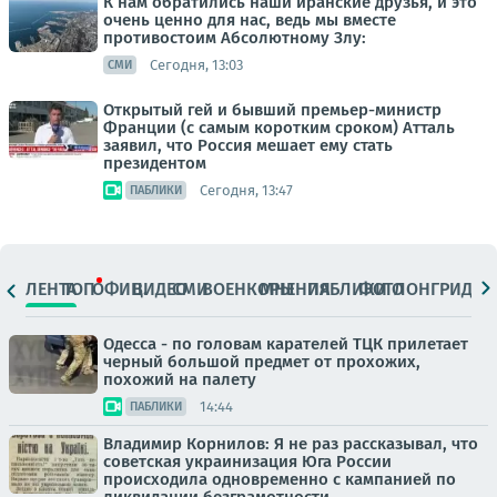
К нам обратились наши иранские друзья, и это
очень ценно для нас, ведь мы вместе
противостоим Абсолютному Злу:
Сегодня, 13:03
СМИ
Открытый гей и бывший премьер-министр
Франции (с самым коротким сроком) Атталь
заявил, что Россия мешает ему стать
президентом
Сегодня, 13:47
ПАБЛИКИ
ЛЕНТА
ТОП
ОФИЦ.
ВИДЕО
СМИ
ВОЕНКОРЫ
МНЕНИЯ
ПАБЛИКИ
ФОТО
ЛОНГРИДЫ
Одесса - по головам карателей ТЦК прилетает
черный большой предмет от прохожих,
похожий на палету
14:44
ПАБЛИКИ
Владимир Корнилов: Я не раз рассказывал, что
советская украинизация Юга России
происходила одновременно с кампанией по