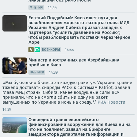
ликвидации безграмотности
14:44
МНЕНИЯ
Евгений Поддубный: Киев ищет пути для
возобновления морского экспорта: глава МИД
Украины Андрей Сибига призвал западных
партнёров "усилить давление на Россию",
чтобы разблокировать поставки через Чёрное
море
14:44
ВОЕНКОРЫ
Министр иностранных дел Азербайджана
прибыл в Киев
14:39
ПАБЛИКИ
«Мы буквально бьемся за каждую ракету». Украине крайне
тяжело доставать снаряды PAC-3 к системам Patriot, заявил
глава МИД страны Сибига. Ранее воздушные силы ВСУ
признали, что не смогли сбить ни одну из ракет,
выпущенных по Украине в ночь на среду.//
РИА Новости
14:39
Очередной транш европейского
финансирования вооружений для Киева ни на
что не повлияет, заявил на брифинге
замдиректора департамента информации и