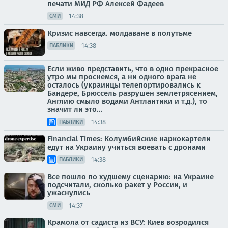
печати МИД РФ Алексей Фадеев
14:38
СМИ
Кризис навсегда. молдаване в полутьме
14:38
ПАБЛИКИ
Если живо представить, что в одно прекрасное
утро мы проснемся, а ни одного врага не
осталось (украинцы телепортировались к
Бандере, Брюссель разрушен землетрясением,
Англию смыло водами Антлантики и т.д.), то
значит ли это...
14:38
ПАБЛИКИ
Financial Times: Колумбийские наркокартели
едут на Украину учиться воевать с дронами
14:38
ПАБЛИКИ
Все пошло по худшему сценарию: на Украине
подсчитали, сколько ракет у России, и
ужаснулись
14:37
СМИ
Крамола от садиста из ВСУ: Киев возродился