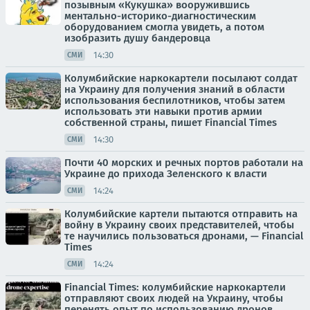
позывным «Кукушка» вооружившись
ментально-историко-диагностическим
оборудованием смогла увидеть, а потом
изобразить душу бандеровца
14:30
СМИ
Колумбийские наркокартели посылают солдат
на Украину для получения знаний в области
использования беспилотников, чтобы затем
использовать эти навыки против армии
собственной страны, пишет Financial Times
14:30
СМИ
Почти 40 морских и речных портов работали на
Украине до прихода Зеленского к власти
14:24
СМИ
Колумбийские картели пытаются отправить на
войну в Украину своих представителей, чтобы
те научились пользоваться дронами, — Financial
Times
14:24
СМИ
Financial Times: колумбийские наркокартели
отправляют своих людей на Украину, чтобы
перенять опыт по использованию дронов