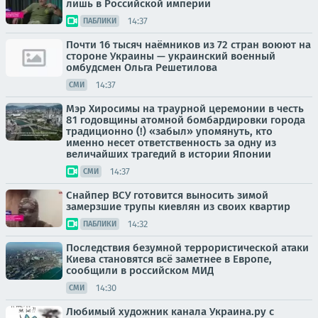
лишь в Российской империи
14:37
ПАБЛИКИ
Почти 16 тысяч наёмников из 72 стран воюют на
стороне Украины — украинский военный
омбудсмен Ольга Решетилова
14:37
СМИ
Мэр Хиросимы на траурной церемонии в честь
81 годовщины атомной бомбардировки города
традиционно (!) «забыл» упомянуть, кто
именно несет ответственность за одну из
величайших трагедий в истории Японии
14:37
СМИ
Снайпер ВСУ готовится выносить зимой
замерзшие трупы киевлян из своих квартир
14:32
ПАБЛИКИ
Последствия безумной террористической атаки
Киева становятся всё заметнее в Европе,
сообщили в российском МИД
14:30
СМИ
Любимый художник канала Украина.ру с