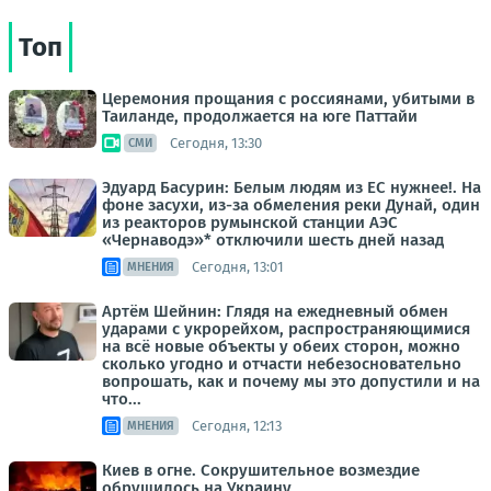
Топ
Церемония прощания с россиянами, убитыми в
Таиланде, продолжается на юге Паттайи
Сегодня, 13:30
СМИ
Эдуард Басурин: Белым людям из ЕС нужнее!. На
фоне засухи, из-за обмеления реки Дунай, один
из реакторов румынской станции АЭС
«Чернаводэ»* отключили шесть дней назад
Сегодня, 13:01
МНЕНИЯ
Артём Шейнин: Глядя на ежедневный обмен
ударами с укрорейхом, распространяющимися
на всё новые объекты у обеих сторон, можно
сколько угодно и отчасти небезосновательно
вопрошать, как и почему мы это допустили и на
что...
Сегодня, 12:13
МНЕНИЯ
Киев в огне. Сокрушительное возмездие
обрушилось на Украину