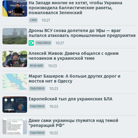
На Западе многие не хотят, чтобы Украина
производила баллистические ракеты,
пожаловался Зеленский
10:27
СМИ
Дроны ВСУ снова долетели до Уфы — враг
пытался атаковать промышленные предприятия
10:27
ПАБЛИКИ
Алексей Живов: Давеча общался с одним
человеком в украинской теме
10:23
МНЕНИЯ
Марат Баширов: А больше других дорог и
мостов нет в Одессу
10:23
ПАБЛИКИ
Европейский тыл для украинских БЛА
10:23
ПАБЛИКИ
Даже сами украинцы глумятся над темой
"репараций РФ"
10:22
ПАБЛИКИ