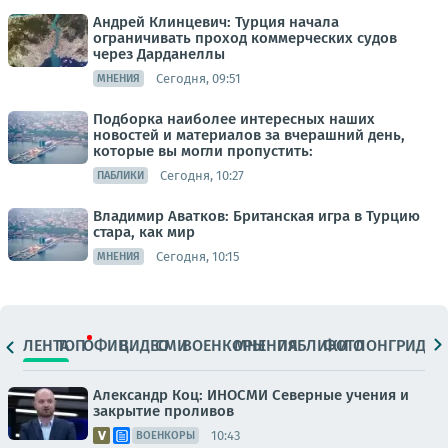
Андрей Клинцевич: Турция начала
ограничивать проход коммерческих судов
через Дарданеллы
Сегодня, 09:51
МНЕНИЯ
Подборка наиболее интересных наших
новостей и материалов за вчерашний день,
которые вы могли пропустить:
Сегодня, 10:27
ПАБЛИКИ
Владимир Аватков: Британская игра в Турцию
стара, как мир
Сегодня, 10:15
МНЕНИЯ
ЛЕНТА
ТОП
ОФИЦ.
ВИДЕО
СМИ
ВОЕНКОРЫ
МНЕНИЯ
ПАБЛИКИ
ФОТО
ЛОНГРИДЫ
Александр Коц: ИНОСМИ Северные учения и
закрытие проливов
10:43
ВОЕНКОРЫ