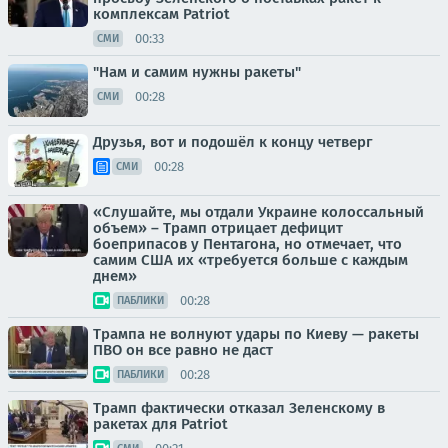
комплексам Patriot
00:33
СМИ
"Нам и самим нужны ракеты"
00:28
СМИ
Друзья, вот и подошёл к концу четверг
00:28
СМИ
«Слушайте, мы отдали Украине колоссальный
объем» – Трамп отрицает дефицит
боеприпасов у Пентагона, но отмечает, что
самим США их «требуется больше с каждым
днем»
00:28
ПАБЛИКИ
Трампа не волнуют удары по Киеву — ракеты
ПВО он все равно не даст
00:28
ПАБЛИКИ
Трамп фактически отказал Зеленскому в
ракетах для Patriot