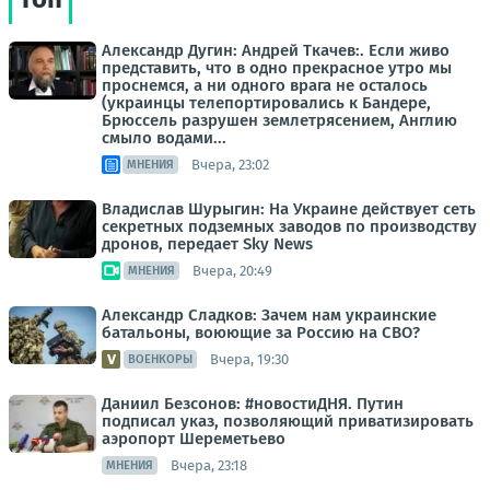
Александр Дугин: Андрей Ткачев:. Если живо
представить, что в одно прекрасное утро мы
проснемся, а ни одного врага не осталось
(украинцы телепортировались к Бандере,
Брюссель разрушен землетрясением, Англию
смыло водами...
Вчера, 23:02
МНЕНИЯ
Владислав Шурыгин: На Украине действует сеть
секретных подземных заводов по производству
дронов, передает Sky News
Вчера, 20:49
МНЕНИЯ
Александр Сладков: Зачем нам украинские
батальоны, воюющие за Россию на СВО?
Вчера, 19:30
ВОЕНКОРЫ
Даниил Безсонов: #новостиДНЯ. Путин
подписал указ, позволяющий приватизировать
аэропорт Шереметьево
Вчера, 23:18
МНЕНИЯ