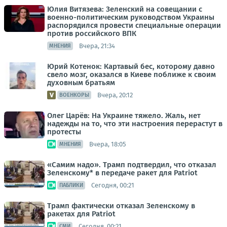
Юлия Витязева: Зеленский на совещании с
военно-политическим руководством Украины
распорядился провести специальные операции
против российского ВПК
Вчера, 21:34
МНЕНИЯ
Юрий Котенок: Картавый бес, которому давно
свело мозг, оказался в Киеве поближе к своим
духовным братьям
Вчера, 20:12
ВОЕНКОРЫ
Олег Царёв: На Украине тяжело. Жаль, нет
надежды на то, что эти настроения перерастут в
протесты
Вчера, 18:05
МНЕНИЯ
«Самим надо». Трамп подтвердил, что отказал
Зеленскому* в передаче ракет для Patriot
Сегодня, 00:21
ПАБЛИКИ
Трамп фактически отказал Зеленскому в
ракетах для Patriot
Сегодня, 00:21
СМИ