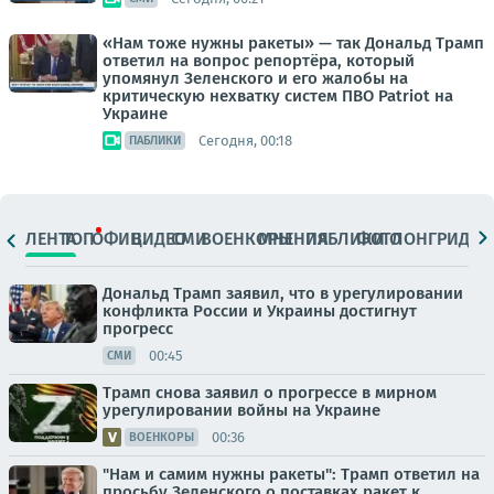
«Нам тоже нужны ракеты» — так Дональд Трамп
ответил на вопрос репортёра, который
упомянул Зеленского и его жалобы на
критическую нехватку систем ПВО Patriot на
Украине
Сегодня, 00:18
ПАБЛИКИ
ЛЕНТА
ТОП
ОФИЦ.
ВИДЕО
СМИ
ВОЕНКОРЫ
МНЕНИЯ
ПАБЛИКИ
ФОТО
ЛОНГРИДЫ
Дональд Трамп заявил, что в урегулировании
конфликта России и Украины достигнут
прогресс
00:45
СМИ
Трамп снова заявил о прогрессе в мирном
урегулировании войны на Украине
00:36
ВОЕНКОРЫ
"Нам и самим нужны ракеты": Трамп ответил на
просьбу Зеленского о поставках ракет к