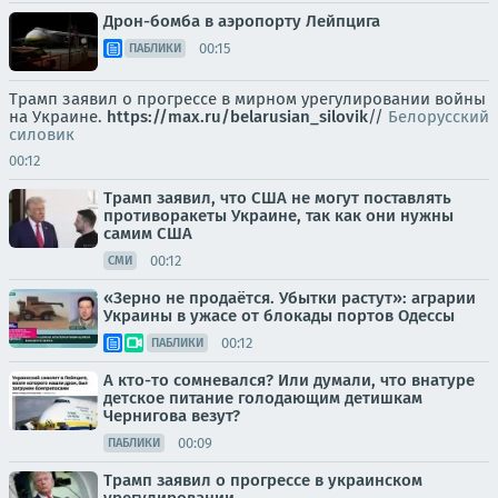
Дрон-бомба в аэропорту Лейпцига
00:15
ПАБЛИКИ
Трамп заявил о прогрессе в мирном урегулировании войны
на Украине.
https://max.ru/belarusian_silovik
//
Белорусский
силовик
00:12
Трамп заявил, что США не могут поставлять
противоракеты Украине, так как они нужны
самим США
00:12
СМИ
«Зерно не продаётся. Убытки растут»: аграрии
Украины в ужасе от блокады портов Одессы
00:12
ПАБЛИКИ
А кто-то сомневался? Или думали, что внатуре
детское питание голодающим детишкам
Чернигова везут?
00:09
ПАБЛИКИ
Трамп заявил о прогрессе в украинском