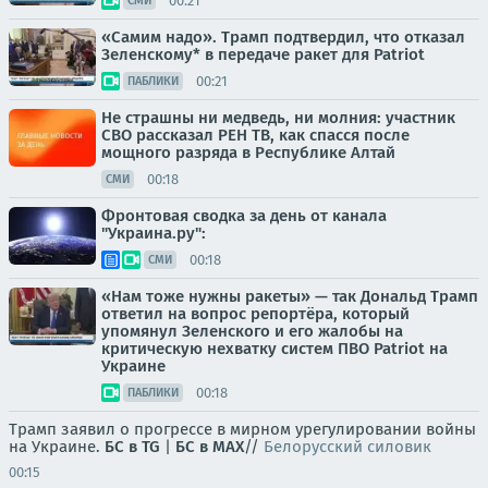
00:21
СМИ
«Самим надо». Трамп подтвердил, что отказал
Зеленскому* в передаче ракет для Patriot
00:21
ПАБЛИКИ
Не страшны ни медведь, ни молния: участник
СВО рассказал РЕН ТВ, как спасся после
мощного разряда в Республике Алтай
00:18
СМИ
Фронтовая сводка за день от канала
"Украина.ру":
00:18
СМИ
«Нам тоже нужны ракеты» — так Дональд Трамп
ответил на вопрос репортёра, который
упомянул Зеленского и его жалобы на
критическую нехватку систем ПВО Patriot на
Украине
00:18
ПАБЛИКИ
Трамп заявил о прогрессе в мирном урегулировании войны
на Украине.
БС в TG
|
БС в МАХ
//
Белорусский силовик
00:15