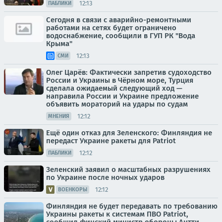
12:13
ПАБЛИКИ
Сегодня в связи с аварийно-ремонтными
работами на сетях будет ограничено
водоснабжение, сообщили в ГУП РК "Вода
Крыма"
12:13
СМИ
Олег Царёв: Фактически запретив судоходство
России и Украины в Чёрном море, Турция
сделала ожидаемый следующий ход —
направила России и Украине предложение
объявить мораторий на удары по судам
12:12
МНЕНИЯ
Ещё один отказ для Зеленского: Финляндия не
передаст Украине ракеты для Patriot
12:12
ПАБЛИКИ
Зеленский заявил о масштабных разрушениях
по Украине после ночных ударов
12:12
ВОЕНКОРЫ
Финляндия не будет передавать по требованию
Украины ракеты к системам ПВО Patriot,