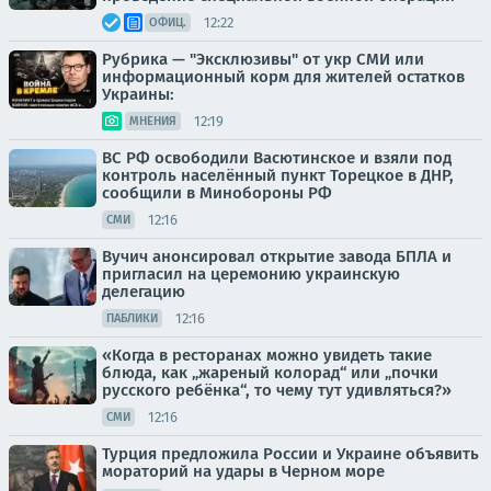
12:22
ОФИЦ.
Рубрика — "Эксклюзивы" от укр СМИ или
информационный корм для жителей остатков
Украины:
12:19
МНЕНИЯ
ВС РФ освободили Васютинское и взяли под
контроль населённый пункт Торецкое в ДНР,
сообщили в Минобороны РФ
12:16
СМИ
Вучич анонсировал открытие завода БПЛА и
пригласил на церемонию украинскую
делегацию
12:16
ПАБЛИКИ
«Когда в ресторанах можно увидеть такие
блюда, как „жареный колорад“ или „почки
русского ребёнка“, то чему тут удивляться?»
12:16
СМИ
Турция предложила России и Украине объявить
мораторий на удары в Черном море