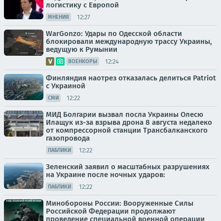
логистику с Европой
12:27
МНЕНИЯ
WarGonzo: Удары по Одесской области
блокировали международную трассу Украины,
ведущую к Румынии
12:24
ВОЕНКОРЫ
Финляндия наотрез отказалась делиться Patriot
с Украиной
12:22
СМИ
МИД Болгарии вызвал посла Украины Олесю
Илащук из-за взрыва дрона 8 августа недалеко
от компрессорной станции Трансбалканского
газопровода
12:22
ПАБЛИКИ
Зеленский заявил о масштабных разрушениях
на Украине после ночных ударов:
12:22
ПАБЛИКИ
Минобороны России: Вооруженные Силы
Российской Федерации продолжают
проведение специальной военной операции