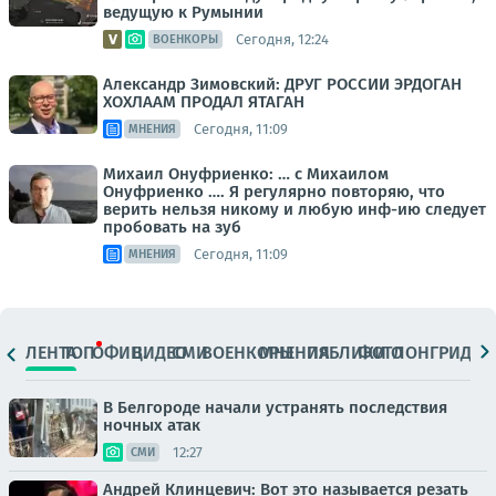
ведущую к Румынии
Сегодня, 12:24
ВОЕНКОРЫ
Александр Зимовский: ДРУГ РОССИИ ЭРДОГАН
ХОХЛААМ ПРОДАЛ ЯТАГАН
Сегодня, 11:09
МНЕНИЯ
Михаил Онуфриенко: … с Михаилом
Онуфриенко …. Я регулярно повторяю, что
верить нельзя никому и любую инф-ию следует
пробовать на зуб
Сегодня, 11:09
МНЕНИЯ
ЛЕНТА
ТОП
ОФИЦ.
ВИДЕО
СМИ
ВОЕНКОРЫ
МНЕНИЯ
ПАБЛИКИ
ФОТО
ЛОНГРИДЫ
В Белгороде начали устранять последствия
ночных атак
12:27
СМИ
Андрей Клинцевич: Вот это называется резать