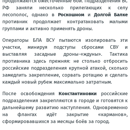
продолжаются ожесточённые бои. Подразделения ВС
РФ заняли несколько прилегающих к селу
лесополос, однако в
Роскошном
и
Долгой Балке
противник продолжает контратаковать малыми
группами и активно применять дроны.
Операторы БЛА ВСУ пытаются изолировать эти
участки, минируя подступы сбросами СВУ и
выставляя засадные дроны-«ждуны». Тактика
противника здесь прежняя: не столько отбросить
российские подразделения крупной атакой, сколько
замедлить закрепление, сорвать ротацию и сделать
каждый новый рубеж максимально затратным.
После освобождения
Константиновки
российские
подразделения закрепляются в городе и готовятся к
дальнейшему развитию наступления. Одновременно
на флангах идёт закрытие «карманов»,
сформировавшихся за месяцы боёв за город.