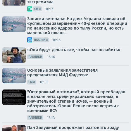
экстремизма
16:17
СМИ
Записки ветерана: На днях Украина заявила об
«успешном завершении» 40-дневной операции
по нанесению ударов по тылу России, но есть
маленький нюанс…
16:16
ПАБЛИКИ
«Они будут делать все, чтобы нас ослабить»
16:16
ПАБЛИКИ
Основные заявления заместителя
представителя МИД Фадеева:
16:13
СМИ
"Осторожный оптимизм", который преобладал
в начале лета среди украинских военных, в
значительной степени исчез, — военный
обозреватель Юлиан Репке после встречи с
военными ВСУ
16:13
ПАБЛИКИ
Пан Залужный продолжает разгонять зраду