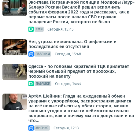
Экс-глава Пограничной полиции Молдовы Лаур-
Балаур Росиан Василой решил вспомнить
события февраля 2022 года и рассказал, как в
первые часы после начала СВО отражал
нападение России, которого не было
Сегодня, 15:45
СМИ
Нет, угроза не миновала. О рефлексии и
последствиях ее отсутствия
Сегодня, 15:48
ПАБЛИКИ
Одесса - по головам карателей ТЦК прилетает
черный большой предмет от прохожих,
похожий на палету
Сегодня, 14:44
ПАБЛИКИ
Артём Шейнин: Глядя на ежедневный обмен
ударами с укрорейхом, распространяющимися
на всё новые объекты у обеих сторон, можно
сколько угодно и отчасти небезосновательно
вопрошать, как и почему мы это допустили и на
что...
Сегодня, 12:13
МНЕНИЯ