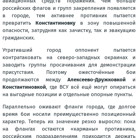
авиационных средств поражения. Чем больше
российских флагов и групп закрепления появляется
в городе, тем активнее противник пытается
превратить
Константиновку
в зону повышенной
опасности, затрудняя как зачистку, так и эвакуацию
гражданских.
Утративший город оппонент пытается
контратаковать на северо-западных окраинах и
заводить группы просачивания для демонстрации
присутствия. Поэтому ожесточённые бои
продолжаются между
Алексеево-Дружковкой
и
Константиновкой
, где ВСУ всё ещё могут опираться
на выгодные позиции и отдельные опорные пункты.
Параллельно оживают фланги города, где долгое
время бои носили преимущественно позиционный
характер. Теперь их значение резко выросло: пока
на флангах остаются «карманы» противника,
российским подразделениям приходится держать