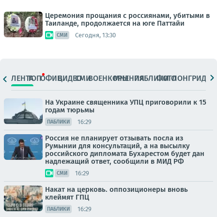
Церемония прощания с россиянами, убитыми в
Таиланде, продолжается на юге Паттайи
Сегодня, 13:30
СМИ
ЛЕНТА
ТОП
ОФИЦ.
ВИДЕО
СМИ
ВОЕНКОРЫ
МНЕНИЯ
ПАБЛИКИ
ФОТО
ЛОНГРИДЫ
На Украине священника УПЦ приговорили к 15
годам тюрьмы
16:29
ПАБЛИКИ
Россия не планирует отзывать посла из
Румынии для консультаций, а на высылку
российского дипломата Бухарестом будет дан
надлежащий ответ, сообщили в МИД РФ
16:29
СМИ
Накат на церковь. оппозиционеры вновь
клеймят ГПЦ
16:29
ПАБЛИКИ