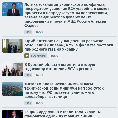
Логика эскалации украинского конфликта
посредством усиления ВСУ ущербна и может
привести к непредсказуемым последствиям,
заявил замдиректора департамента
информации и печати МИД России Алексей
Фадеев
16:29
СМИ
Юрий Котенок: Баку нацелен на развитие
отношений с Киевом, в т.ч. в формате поставки
природного газа на Украину
16:29
ВОЕНКОРЫ
В Курской области встретили вторую
годовщину вторжения ВСУ в регион
16:29
СМИ
Жителям Киева нужно иметь запасы
технической воды минимум на трое суток,
потому что РФ пытается уничтожить
водозаборы в столице
16:29
СМИ
Генри Сардарян: В Италии тема Украины
становится одной из главных линий