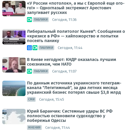
«У России «потолок», а мы с Европой еще ого-
го!» – Одноглазый экстремист Арестович
запугивает русских
Сегодня, 11:36
ПАБЛИКИ
Либеральный политолог Кынев*: Сообщения о
«кризисе в РФ» — хайпожорство и попытки
посеять панику
Сегодня, 11:44
ПАБЛИКИ
В Киеве негодуют: КНДР оказалась лучшим
союзником, чем НАТО
Сегодня, 11:07
ПАБЛИКИ
По данным источника украинского телеграм-
канала "Легитимный", за два летних месяца
украинский бизнес потерял свыше $3,8 млрд
Сегодня, 15:45
СМИ
Юрий Баранчик: Системные удары ВС РФ
полностью остановили судоходство у
побережья Одессы
Сегодня, 11:44
МНЕНИЯ