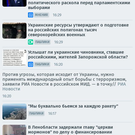
политического раскола перед парламентскими
выборами
16:29
МНЕНИЯ
Украинские ресурсы утверждают о подготовке
на российских полигонах тысяч
северокорейских военных
16:29
ПАБЛИКИ
Услышат ли украинские чиновники, ставшие
российскими, жителей Запорожской области?
16:20
ПАБЛИКИ
Против угрозы, которая исходит от Украины, нужно
применять международный опыт борьбы с терроризмом,
заявили РИА Новости в российском МИД. — в точку//
РИА
Новости
16:20
"Мы буквально бьемся за каждую ракету"
16:17
ПАБЛИКИ
В Ленобласти задержали главу "церкви
мормонов" по делу о финансировании