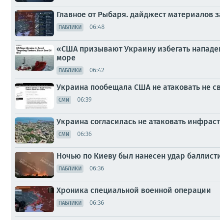
Главное от Рыбаря. дайджест материалов за
06:48
ПАБЛИКИ
«США призывают Украину избегать нападен
море
06:42
ПАБЛИКИ
Украина пообещала США не атаковать не с
06:39
СМИ
Украина согласилась не атаковать инфраст
06:36
СМИ
Ночью по Киеву был нанесен удар баллис
06:36
ПАБЛИКИ
Хроника специальной военной операции
06:36
ПАБЛИКИ