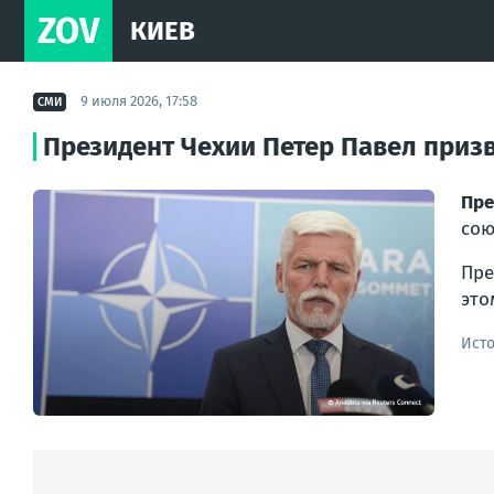
ZOV
КИЕВ
9 июля 2026, 17:58
СМИ
Президент Чехии Петер Павел приз
Пре
сою
Пре
это
Ист