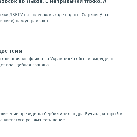
бросок во Львов. С непривычки тяжко. А
ники ЛВВПУ на полевом выходе под н.п. Старичи. У нас
чники) нам устраивают...
две темы
е окончания конфликта на Украине.«Как бы ни выглядело
ет враждебная граница —...
унижение президента Сербии Александра Вучича, который в
 киевского режима есть менее...