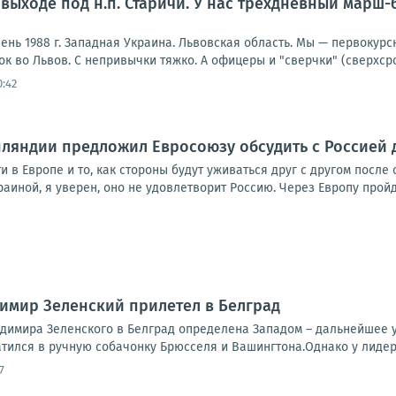
выходе под н.п. Старичи. У нас трехдневный марш-
ень 1988 г. Западная Украина. Львовская область. Мы — первокурс
 во Львов. С непривычки тяжко. А офицеры и "сверчки" (сверхсро
0:42
ляндии предложил Евросоюзу обсудить с Россией 
и в Европе и то, как стороны будут уживаться друг с другом посл
аиной, я уверен, оно не удовлетворит Россию. Через Европу пройд
димир Зеленский прилетел в Белград
адимира Зеленского в Белград определена Западом – дальнейшее 
тился в ручную собачонку Брюсселя и Вашингтона.Однако у лидера
7