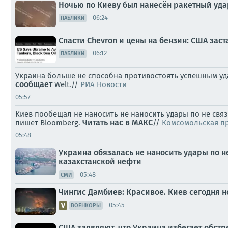
Ночью по Киеву был нанесён ракетный уда
06:24
ПАБЛИКИ
Спасти Chevron и цены на бензин: США зас
06:12
ПАБЛИКИ
Украина больше не способна противостоять успешным уда
сообщает
Welt.//
РИА Новости
05:57
Киев пообещал не наносить не наносить удары по не связ
Читать нас в МАКС
пишет Bloomberg.
//
Комсомольская п
05:48
Украина обязалась не наносить удары по 
казахстанской нефти
05:48
СМИ
Чингис Дамбиев: Красивое. Киев сегодня 
05:45
ВОЕНКОРЫ
США заявляют, что Украина избегает обст