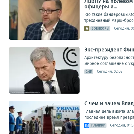
ЛВВПУ на полевом 
офицеры и...
Кто такие бандеровцы.Ос
трехдневный марш-бросок
Сегодня, 0
ВОЕНКОРЫ
Экс-президент Фин
Архитектуру безопасност
мирное соглашение с Укр
Сегодня, 02:03
СМИ
С чем и зачем Вла
Главная цель визита Вл
последнее время превра
Сегодня, 01:5
ПАБЛИКИ