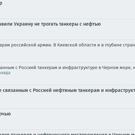
р
тавили Украину не трогать танкеры с нефтью
рам российской армии. В Киевской области и в глубине стра
анным с Россией танкерам и инфраструктуре в Черном море, н
равда
не связанным с Россией нефтяным танкерам и инфраструкт
ночью
релов танкеров и нефтеносного месторождения в Черном м