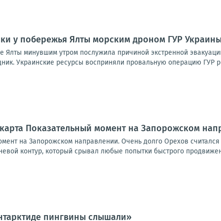
аки у побережья Ялты морским дроном ГУР Украин
ье Ялты минувшим утром послужила причиной экстренной эвакуаци
дник. Украинские ресурсы восприняли провальную операцию ГУР ре
#карта Показательный момент на Запорожском нап
омент на Запорожском направлении. Очень долго Орехов считался
евой контур, который срывал любые попытки быстрого продвижения
Антарктиде пингвины слышали»