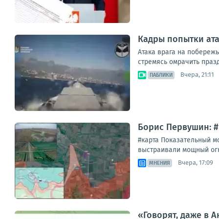
Кадры попытки ат
Атака врага на побереж
стремясь омрачить праз
Вчера, 21:11
ПАБЛИКИ
Борис Первушин: 
#карта Показательный м
выстраивали мощный огн
Вчера, 17:09
МНЕНИЯ
«Говорят, даже в 