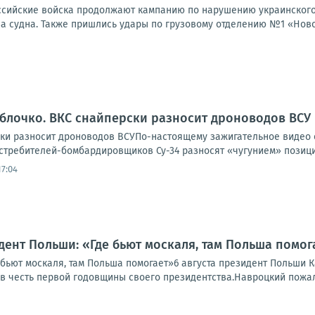
Российские войска продолжают кампанию по нарушению украинского
а судна. Также пришлись удары по грузовому отделению №1 «Новой
яблочко. ВКС снайперски разносит дроноводов ВСУ
ски разносит дроноводов ВСУПо-настоящему зажигательное видео
требителей-бомбардировщиков Су-34 разносят «чугунием» позиции
17:04
дент Польши: «Где бьют москаля, там Польша помог
 бьют москаля, там Польша помогает»6 августа президент Польши 
 честь первой годовщины своего президентства.Навроцкий пожалов