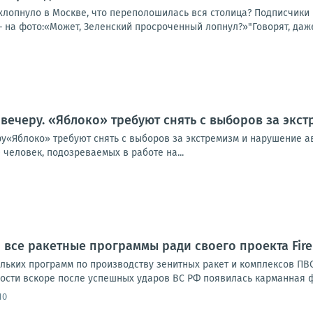
о хлопнуло в Москве, что переполошилась вся столица? Подписчик
 на фото:«Может, Зеленский просроченный лопнул?»"Говорят, даже 
 вечеру. «Яблоко» требуют снять с выборов за экс
ру«Яблоко» требуют снять с выборов за экстремизм и нарушение а
человек, подозреваемых в работе на...
 все ракетные программы ради своего проекта FireP
льких программ по производству зенитных ракет и комплексов ПВО
ости вскоре после успешных ударов ВС РФ появилась карманная ф
10