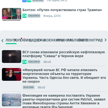
Сегодня, 08:12
МНЕНИЯ
Болтон: «Путин почувствовала страх Трампа»
Вчера, 22:55
ПАБЛИКИ
ЛЕНТА
ТОП
ОФИЦ.
ВИДЕО
СМИ
ВОЕНКОРЫ
МНЕНИЯ
ПАБЛИКИ
ФОТО
ЛОНГРИДЫ
ВСУ снова атаковали российскую нефтегазовую
платформу "Сиваш" в Черном море
08:40
ПАБЛИКИ
«Минувшей ночью ВС РФ начали атаковать
энергетические объекты на территории
Украины. Часть Одессы без света. И обещают его
не скоро»
08:40
МНЕНИЯ
Финляндия не намерена поставлять Украине
ракеты-перехватчики для систем Patriot, заявил
глава Минобороны страны Антти Хяккянен в
интервью газете Ilta-Sanomat