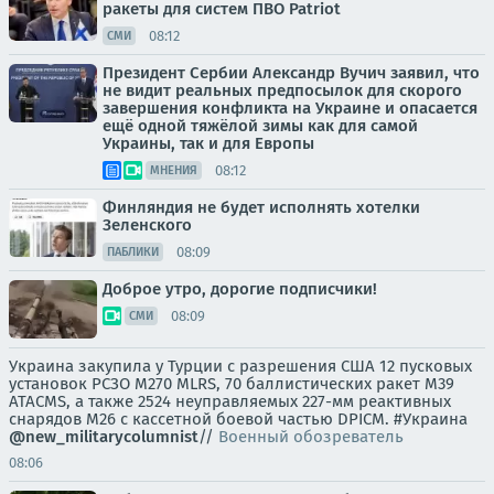
ракеты для систем ПВО Patriot
08:12
СМИ
Президент Сербии Александр Вучич заявил, что
не видит реальных предпосылок для скорого
завершения конфликта на Украине и опасается
ещё одной тяжёлой зимы как для самой
Украины, так и для Европы
08:12
МНЕНИЯ
Финляндия не будет исполнять хотелки
Зеленского
08:09
ПАБЛИКИ
Доброе утро, дорогие подписчики!
08:09
СМИ
Украина закупила у Турции с разрешения США 12 пусковых
установок РСЗО M270 MLRS, 70 баллистических ракет M39
ATACMS, а также 2524 неуправляемых 227-мм реактивных
снарядов M26 с кассетной боевой частью DPICM. #Украина
@new_militarycolumnist
//
Военный обозреватель
08:06