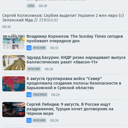
08:39
СМИ
Сергей Колясников: Сербия выделит Украине 2 млн евро (с)
Зеленский Мда.//
ZERGULIO
08:36
Владимир Корнилов: The Sunday Times сегодня
пробивает очередное дно
08:33
МНЕНИЯ
Эдуард Басурин: КНДР резко наращивает выпуск
баллистических ракет «Хвасон-11»
08:28
МНЕНИЯ
8 августа группировка войск "Север"
продолжила создание полосы безопасности в
Харьковской и Сумской областях
08:26
ПАБЛИКИ
Сергей Лебедев: 9 августа. В России ищут
раздражение, Турция хочет договорняк на
Чёрном море
08:26
МНЕНИЯ