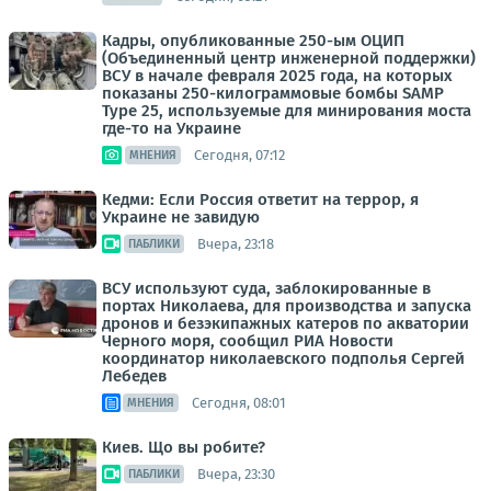
Кадры, опубликованные 250-ым ОЦИП
(Объединенный центр инженерной поддержки)
ВСУ в начале февраля 2025 года, на которых
показаны 250-килограммовые бомбы SAMP
Type 25, используемые для минирования моста
где-то на Украине
Сегодня, 07:12
МНЕНИЯ
Кедми: Если Россия ответит на террор, я
Украине не завидую
Вчера, 23:18
ПАБЛИКИ
ВСУ используют суда, заблокированные в
портах Николаева, для производства и запуска
дронов и безэкипажных катеров по акватории
Черного моря, сообщил РИА Новости
координатор николаевского подполья Сергей
Лебедев
Сегодня, 08:01
МНЕНИЯ
Киев. Що вы робите?
Вчера, 23:30
ПАБЛИКИ