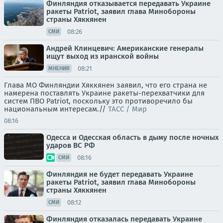
Финляндия отказывается передавать Украине
ракеты Patriot, заявил глава Минобороны
страны Хяккянен
08:26
СМИ
Андрей Клинцевич: Американские генералы
ищут выход из иранской войны
08:21
МНЕНИЯ
Глава МО Финляндии Хяккянен заявил, что его страна не
намерена поставлять Украине ракеты-перехватчики для
систем ПВО Patriot, поскольку это противоречило бы
национальным интересам.//
ТАСС / Мир
08:16
Одесса и Одесская область в дыму после ночных
ударов ВС РФ
08:16
СМИ
Финляндия не будет передавать Украине
ракеты Patriot, заявил глава Минобороны
страны Хяккянен
08:12
СМИ
Финляндия отказалась передавать Украине