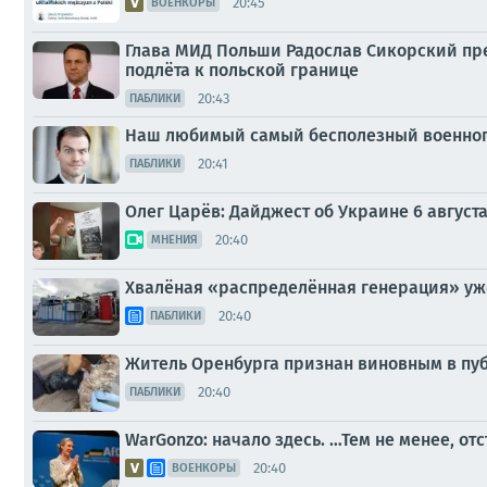
20:45
ВОЕНКОРЫ
Глава МИД Польши Радослав Сикорский пр
подлёта к польской границе
20:43
ПАБЛИКИ
Наш любимый самый бесполезный военнопл
20:41
ПАБЛИКИ
Олег Царёв: Дайджест об Украине 6 август
20:40
МНЕНИЯ
Хвалёная «распределённая генерация» уж
20:40
ПАБЛИКИ
Житель Оренбурга признан виновным в пу
20:40
ПАБЛИКИ
WarGonzo: начало здесь. …Тем не менее, о
20:40
ВОЕНКОРЫ