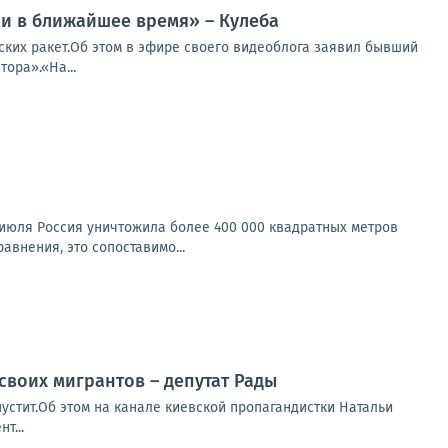
ки в ближайшее время» – Кулеба
ских ракет.Об этом в эфире своего видеоблога заявил бывший
ора».«На...
 июля Россия уничтожила более 400 000 квадратных метров
авнения, это сопоставимо...
своих мигрантов – депутат Рады
устит.Об этом на канале киевской пропагандистки Натальи
т...