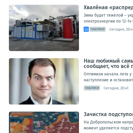
Хвалёная «распред
Зима будет тяжёлой – у
электроэнергии по 12-14 
Сегодня, 20:4
ПАБЛИКИ
Наш любимый самы
сообщает, что всё 
Оптимизм начала лета у 
наступление и остановят
Сегодня, 20:41
ПАБЛИКИ
Зачистка подступо
На Добропольском напра
момент уделяется подст