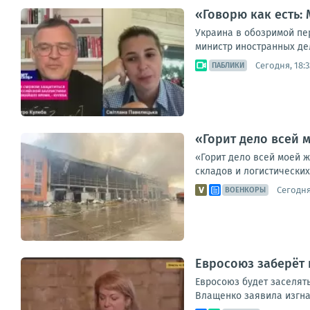
«Говорю как есть:
Украина в обозримой пе
министр иностранных де
Сегодня, 18:3
ПАБЛИКИ
«Горит дело всей 
«Горит дело всей моей 
складов и логистических
Сегодня,
ВОЕНКОРЫ
Евросоюз заберёт 
Евросоюз будет заселять
Влащенко заявила изгнан