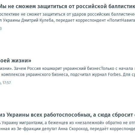
 Мы не сможем защититься от российской баллисти
рспективе не сможет защититься от ударов российских баллистиче
л Украины Дмитрий Кулеба, передает корреспондент «ПолитНавигат
3
моей жизни»
жизни». Зачем Россия кошмарит украинский бизнесТолько с начала
 комплексов украинского бизнеса, подсчитал журнал Forbes. Для ср
 17:57
из Украины всех работоспособных, а сюда сбросит 
 Украину мигрантами, а беженцев из «незалежной» обратно не отп
ная из Зе-фракции депутат Анна Скороход, передаёт корреспонден