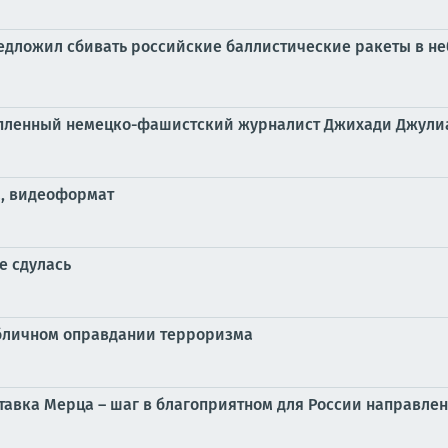
едложил сбивать российские баллистические ракеты в не
енный немецко-фашистский журналист Джихади Джулиан 
а, видеоформат
е сдулась
бличном оправдании терроризма
тставка Мерца – шаг в благоприятном для России направле