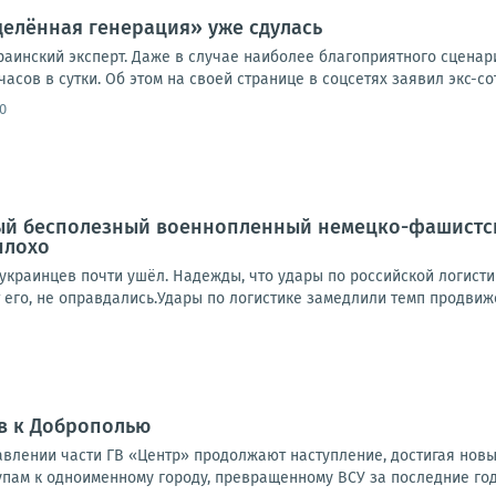
елённая генерация» уже сдулась
краинский эксперт. Даже в случае наиболее благоприятного сцена
часов в сутки. Об этом на своей странице в соцсетях заявил экс-со
0
й бесполезный военнопленный немецко-фашистск
плохо
украинцев почти ушёл. Надежды, что удары по российской логисти
 его, не оправдались.Удары по логистике замедлили темп продвижен
в к Доброполью
влении части ГВ «Центр» продолжают наступление, достигая новы
упам к одноименному городу, превращенному ВСУ за последние годы