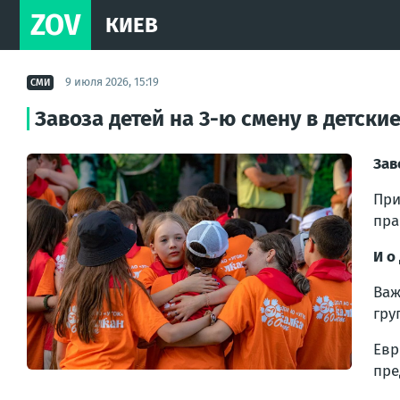
ZOV
КИЕВ
9 июля 2026, 15:19
СМИ
Завоза детей на 3-ю смену в детски
Зав
Пр
пра
И о
Важ
гру
Евр
пре