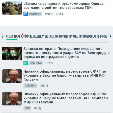
«Зачистка сепаров и русскомирцев»: Одесса
возглавила рейтинг по зверствам ТЦК
Вчера, 20:51
ПАБЛИКИ
ЛЕНТА
ТОП
ОФИЦ.
ВИДЕО
СМИ
ВОЕНКОРЫ
МНЕНИЯ
ПАБЛИКИ
ФОТО
ЛОНГРИДЫ
Записки ветерана: Последствия вчерашнего
ночного преступного удара ВСУ по Белгороду в
одном из пострадавших домов
06:51
ПАБЛИКИ
Никаких официальных переговоров с ФРГ по
Украине в Баку не было, — замглавы МИД РФ
Галузин
06:45
ПАБЛИКИ
Никаких официальных переговоров с ФРГ по
Украине в Баку не было, заявил ТАСС замглавы
МИД РФ Галузин
06:39
СМИ