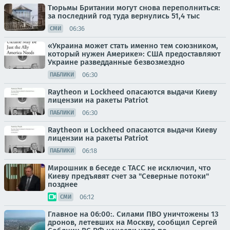
Тюрьмы Британии могут снова переполниться:
за последний год туда вернулись 51,4 тыс
06:36
СМИ
«Украина может стать именно тем союзником,
который нужен Америке»: США предоставляют
Украине разведданные безвозмездно
06:30
ПАБЛИКИ
Raytheon и Lockheed опасаются выдачи Киеву
лицензии на ракеты Patriot
06:30
ПАБЛИКИ
Raytheon и Lockheed опасаются выдачи Киеву
лицензии на ракеты Patriot
06:18
ПАБЛИКИ
Мирошник в беседе с ТАСС не исключил, что
Киеву предъявят счет за "Северные потоки"
позднее
06:12
СМИ
Главное на 06:00:. Силами ПВО уничтожены 13
дронов, летевших на Москву, сообщил Сергей