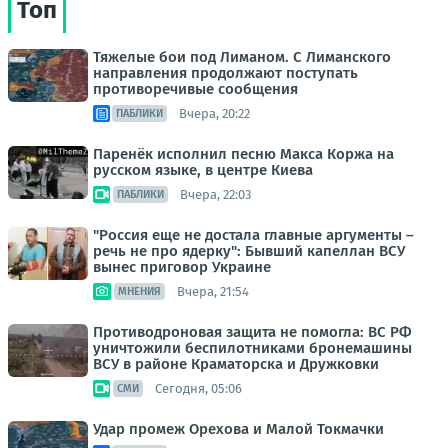
Топ
Тяжелые бои под Лиманом. С Лиманского
направления продолжают поступать
противоречивые сообщения
Вчера, 20:22
ПАБЛИКИ
Паренёк исполнил песню Макса Коржа на
русском языке, в центре Киева
Вчера, 22:03
ПАБЛИКИ
"Россия еще не достала главные аргументы –
речь не про ядерку": Бывший капеллан ВСУ
вынес приговор Украине
Вчера, 21:54
МНЕНИЯ
Противодроновая защита не помогла: ВС РФ
уничтожили беспилотниками бронемашины
ВСУ в районе Краматорска и Дружковки
Сегодня, 05:06
СМИ
Удар промеж Орехова и Малой Токмачки