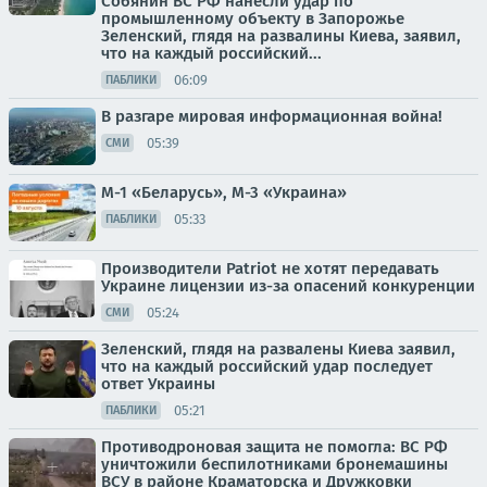
Собянин ВС РФ нанесли удар по
промышленному объекту в Запорожье
Зеленский, глядя на развалины Киева, заявил,
что на каждый российский...
06:09
ПАБЛИКИ
В разгаре мировая информационная война!
05:39
СМИ
М-1 «Беларусь», М-3 «Украина»
05:33
ПАБЛИКИ
Производители Patriot не хотят передавать
Украине лицензии из-за опасений конкуренции
05:24
СМИ
Зеленский, глядя на развалены Киева заявил,
что на каждый российский удар последует
ответ Украины
05:21
ПАБЛИКИ
Противодроновая защита не помогла: ВС РФ
уничтожили беспилотниками бронемашины
ВСУ в районе Краматорска и Дружковки