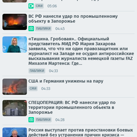
05:06
СМИ
ВС РФ нанесли удар по промышленному
объекту в Запорожье
04:45
ПАБЛИКИ
«Тишина. Гробовая».. Официальный
представитель МИД РФ Мария Захарова
заявила, что что ни один правозащитник или
журналист на Западе не осудил антироссийские
высказывания журналиста немецкой газеты FAZ
Михаэля Мартенса: Где...
04:33
ПАБЛИКИ
США и Германия унижены на пару
04:33
СМИ
СПЕЦОПЕРАЦИЯ: ВС РФ нанесли удар по
территории промышленного обьекта в
Запорожье
04:28
ПАБЛИКИ
Россия выступает против приостановки боевых
действий без устранения причин кризиса —