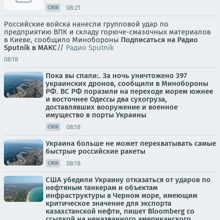
08:21
СМИ
Российские войска нанесли групповой удар по
предприятию ВПК и складу горюче-смазочных материалов
в Киеве, сообщило Минобороны
Подписаться на Радио
Sputnik в МАКС
//
Радио Sputnik
08:18
Пока вы спали:. За ночь уничтожено 397
украинских дронов, сообщили в Минобороны
РФ. ВС РФ поразили на переходе морем южнее
и восточнее Одессы два сухогруза,
доставлявших вооружение и военное
имущество в порты Украины
08:18
СМИ
Украина больше не может перехватывать самые
быстрые российские ракеты
08:18
СМИ
США убедили Украину отказаться от ударов по
нефтяным танкерам и объектам
инфраструктуры в Черном море, имеющим
критическое значение для экспорта
казахстанской нефти, пишет Bloomberg со
ссылкой на неназванного американского...