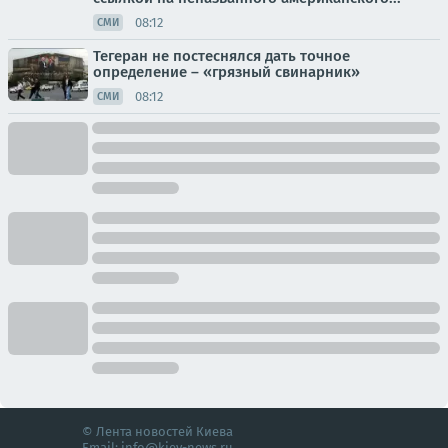
08:12
СМИ
Тегеран не постеснялся дать точное
определение – «грязный свинарник»
08:12
СМИ
© Лента новостей Киева
Email:
info@kiev-news.ru