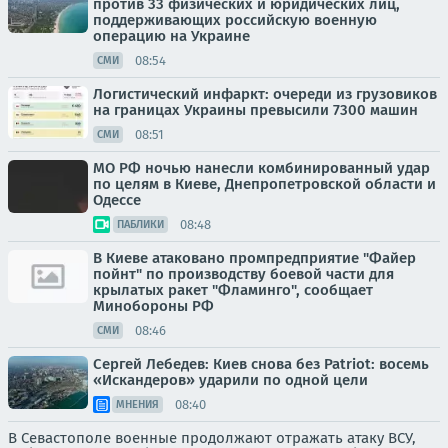
против 33 физических и юридических лиц,
поддерживающих российскую военную
операцию на Украине
08:54
СМИ
Логистический инфаркт: очереди из грузовиков
на границах Украины превысили 7300 машин
08:51
СМИ
МО РФ ночью нанесли комбинированный удар
по целям в Киеве, Днепропетровской области и
Одессе
08:48
ПАБЛИКИ
В Киеве атаковано промпредприятие "Файер
пойнт" по производству боевой части для
крылатых ракет "Фламинго", сообщает
Минобороны РФ
08:46
СМИ
Сергей Лебедев: Киев снова без Patriot: восемь
«Искандеров» ударили по одной цели
08:40
МНЕНИЯ
В Севастополе военные продолжают отражать атаку ВСУ,