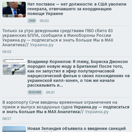
Нет поставок — нет должности: в США уволили
генерала, отвечавшего за координацию
помощи Украине
09:03
СМИ
Только за утро дежурными средствами ПВО сбито 83
украинских БПЛА, сообщили в Минобороны России
Украина.ру — подписаться и знать больше Мы в MAX
Аналитика//
Украина.ру
09:03
Владимир Корнилов: Я гляжу, Бориска Джонсон
породил новую моду в Британии! После того,
как он запустил в эфир полутарочасовой
нарциссический фильм о своих похождениях «в
украинской килл-зоне», о том же начали
рассказывать и...
09:01
МНЕНИЯ
В аэропорту Сочи введены временные ограничения на
прием и выпуск воздушных судов
Украина.ру — подписаться
и знать больше
Мы в MAX
Аналитика
//
Украина.ру
08:57
Новая Зеландия объявила о введении санкций