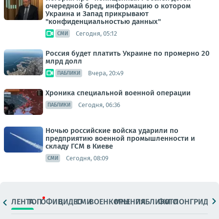
очередной бред, информацию о котором
Украина и Запад прикрывают
"конфиденциальностью данных"
Сегодня, 05:12
СМИ
Россия будет платить Украине по промерно 20
млрд долл
Вчера, 20:49
ПАБЛИКИ
Хроника специальной военной операции
Сегодня, 06:36
ПАБЛИКИ
Ночью российские войска ударили по
предприятию военной промышленности и
складу ГСМ в Киеве
Сегодня, 08:09
СМИ
ЛЕНТА
ТОП
ОФИЦ.
ВИДЕО
СМИ
ВОЕНКОРЫ
МНЕНИЯ
ПАБЛИКИ
ФОТО
ЛОНГРИДЫ