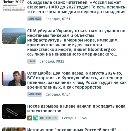
обрадовала своих читателей: «Россия может
атаковать НАТО до 2027 года»! То есть остались-
то всего считанные дни и недели до нападения!
Сегодня, 07:51
МНЕНИЯ
США убедили Украину отказаться от ударов по
нефтяным танкерам и объектам
инфраструктуры в Черном море, имеющим
критическое значение для экспорта
казахстанской нефти, пишет Bloomberg со
ссылкой на неназванного американского...
Сегодня, 08:12
СМИ
Олег Царёв: Два года назад, 6 августа 2024-го,
ВСУ вторглись в Курскую область, и с тех пор
пленных, захваченных там, Россия судит не как
военнопленных, а как террористов
Сегодня, 07:24
МНЕНИЯ
После взрывов в Киеве начали пропадать вода
и электричество
Сегодня, 03:45
ВОЕНКОРЫ
История про "похищенных Россией детей" —