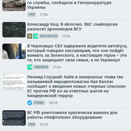
со службы, сообщили в Генпрокуратуре
Украины
17:04
СМИ
Александр Коц: В яблочко. ВКС снайперски
разносит дроноводов ВСУ
17:04
ВОЕНКОРЫ
В Черновцах СБУ задержали водителя автобуса,
который говорил пассажирам, что «не пойдёт
воевать за Зеленского, а настоящие герои – это
те, кто защищают свои семьи, а не Украину»
17:04
ПАБЛИКИ
Леонид Слуцкий: Кайя в зазеркалье: глава так
называемой евродипломатии Кая Каллас
сообщает о введении новых «черных списков»
ЕС против РФ из-за ответных шагов на
бандеровский террор
16:59
ОФИЦ.
ВС РФ уничтожили критически важное для
работы «Нафтогаза» оборудование
16:55
СМИ