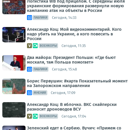
Логистика WB под прицелом. С середины июля
украинские формирования развернули новую
кампанию атак на объекты в России
Сегодня, 14:33
ПАБЛИКИ
Александр Коц: Мой видеокомментарий. Кого
надо убить на Украине, а кого повесить в
России
Сегодня, 11:35
ВОЕНКОРЫ
Два майора: Президент Польши: «Где бьют
москаля, там Польша помогает»
Сегодня, 15:48
ПАБЛИКИ
Борис Первушин: #карта Показательный момент
на Запорожском направлении
Сегодня, 17:09
МНЕНИЯ
Александр Коц: В яблочко. ВКС снайперски
разносит дроноводов ВСУ
Сегодня, 17:04
ВОЕНКОРЫ
Зеленский едет в Сербию. Вучич: «Примем со