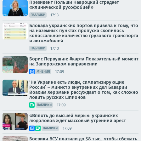
Президент Польши Навроцкий страдает
«клинической русофобией»
17:13
ПАБЛИКИ
Блокада украинских портов привела к тому, что
на наземных пунктах пропуска скопилось
колоссальное количество грузового транспорта
и автомобилей
17:10
ПАБЛИКИ
Борис Первушин: #карта Показательный момент
на Запорожском направлении
17:09
МНЕНИЯ
‘На Украине есть люди, симпатизирующие
России’ – министр внутренних дел Баварии
Йоахим Херрманн рассуждает о том, как сложно
ловить русских шпионов
17:09
ПАБЛИКИ
«Вплоть до высшей меры»: украинских
людоловов ждёт массовый утренний арест
17:09
ПАБЛИКИ
Боевики ВСУ платили до $8 тыс., чтобы сбежать