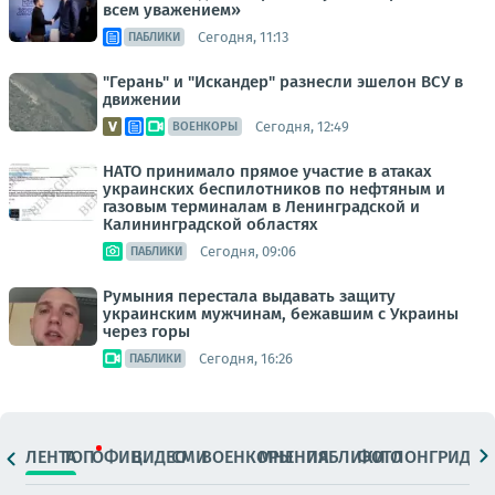
всем уважением»
Сегодня, 11:13
ПАБЛИКИ
"Герань" и "Искандер" разнесли эшелон ВСУ в
движении
Сегодня, 12:49
ВОЕНКОРЫ
НАТО принимало прямое участие в атаках
украинских беспилотников по нефтяным и
газовым терминалам в Ленинградской и
Калининградской областях
Сегодня, 09:06
ПАБЛИКИ
Румыния перестала выдавать защиту
украинским мужчинам, бежавшим с Украины
через горы
Сегодня, 16:26
ПАБЛИКИ
ЛЕНТА
ТОП
ОФИЦ.
ВИДЕО
СМИ
ВОЕНКОРЫ
МНЕНИЯ
ПАБЛИКИ
ФОТО
ЛОНГРИДЫ