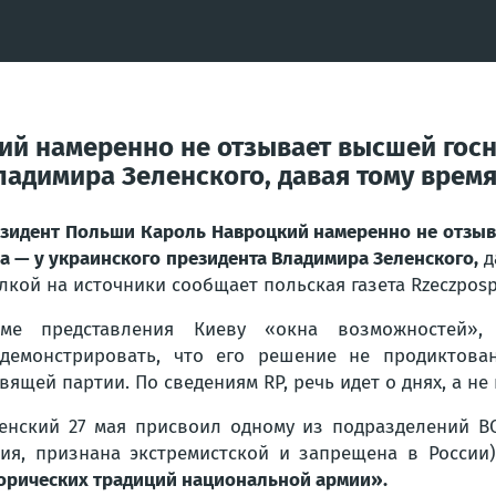
й намеренно не отзывает высшей госн
ладимира Зеленского, давая тому врем
зидент Польши Кароль Навроцкий намеренно не отзыв
а — у украинского президента Владимира Зеленского,
д
лкой на источники сообщает польская газета Rzeczpospo
оме представления Киеву «окна возможностей»,
демонстрировать, что его решение не продиктова
вящей партии. По сведениям RP, речь идет о днях, а не 
енский 27 мая присвоил одному из подразделений ВС
ия, признана экстремистской и запрещена в России)
орических традиций национальной армии».