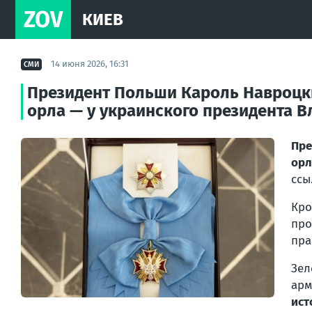
ZOV
КИЕВ
14 июня 2026, 16:31
СМИ
Президент Польши Кароль Навроцки
орла — у украинского президента В
Пре
орл
ссы
Кр
про
пра
Зел
арм
ист