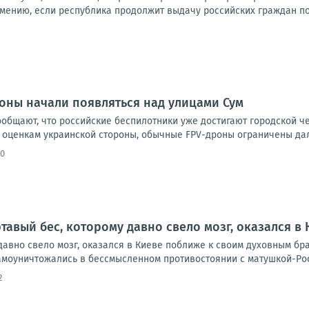
мению, если республика продолжит выдачу российских граждан по з
оны начали появляться над улицами Сум
ообщают, что российские беспилотники уже достигают городской ч
 оценкам украинской стороны, обычные FPV-дроны ограничены даль
00
тавый бес, которому давно свело мозг, оказался в
давно свело мозг, оказался в Киеве поближе к своим духовным брат
моуничтожались в бессмысленном противостоянии с матушкой-Росси
2