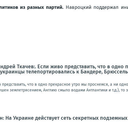
итиков из разных партий.
Навроцкий поддержал ини
ндрей Ткачев:. Если живо представить, что в одно
 (украинцы телепортировались к Бандере, Брюссел
 представить, что в одно прекрасное утро мы проснемся, а ни одн
шен землетрясением, Англию смыло водами Антлантики и т.д.), то зн
: На Украине действует сеть секретных подземных