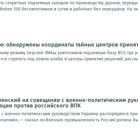
еть секретных подземных заводов по производству дронов, переда
олее 200 беспилотников в сутки и работают без перерывов. На ни
лю: обнаружены координаты тайных центров приня
кому режиму Херсоне ФАБы уничтожили подземную базу ВСУ, где 
тся спрятать под землю штабы и центры принятия решений, расска
ленский на совещании с военно-политическим ру
ации против российского ВПК
 с военно-политическим руководством Украины распорядился про
лнения», — сказал он.Военная промышленность России должна быт