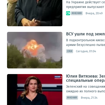
На Украине действует с
предприятия выпускают б
Вчера, 20:49
МНЕНИЯ
ВСУ ушли под зем
В подконтрольном киевс
армии безуспешно пытае
Сегодня, 01:04
СМИ
Юлия Витязева: Зе
специальные опер
Зеленский на совещании
ожидаю их полного выпо
Вчера, 21:34
МНЕНИЯ