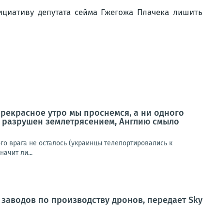
циативу депутата сейма Гжегожа Плачека лишить
 прекрасное утро мы проснемся, а ни одного
ь разрушен землетрясением, Англию смыло
ого врага не осталось (украинцы телепортировались к
ачит ли...
 заводов по производству дронов, передает Sky