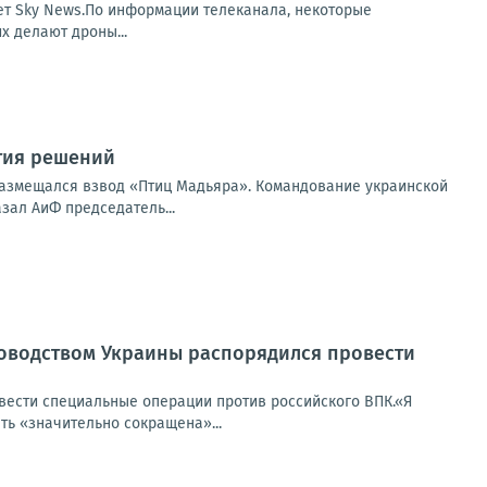
ет Sky News.По информации телеканала, некоторые
х делают дроны...
тия решений
размещался взвод «Птиц Мадьяра». Командование украинской
зал АиФ председатель...
ководством Украины распорядился провести
вести специальные операции против российского ВПК.«Я
ь «значительно сокращена»...