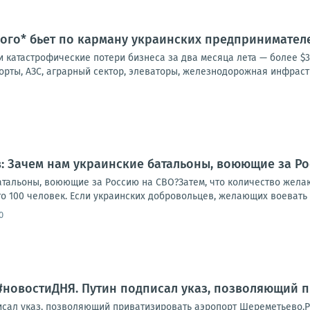
ого* бьет по карману украинских предпринимател
 катастрофические потери бизнеса за два месяца лета — более $3
орты, АЗС, аграрный сектор, элеваторы, железнодорожная инфрастру
: Зачем нам украинские батальоны, воюющие за Ро
атальоны, воюющие за Россию на СВО?Затем, что количество желаю
это 100 человек. Если украинских добровольцев, желающих воевать с
0
#новостиДНЯ. Путин подписал указ, позволяющий 
сал указ, позволяющий приватизировать аэропорт Шереметьево.