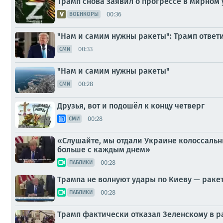
Трамп снова заявил о прогрессе в мирном
00:36
ВОЕНКОРЫ
"Нам и самим нужны ракеты": Трамп ответил
00:33
СМИ
"Нам и самим нужны ракеты"
00:28
СМИ
Друзья, вот и подошёл к концу четверг
00:28
СМИ
«Слушайте, мы отдали Украине колоссальны
больше с каждым днем»
00:28
ПАБЛИКИ
Трампа не волнуют удары по Киеву — ракет
00:28
ПАБЛИКИ
Трамп фактически отказал Зеленскому в ра