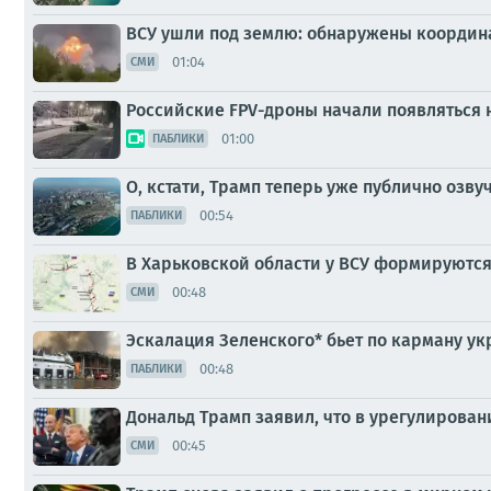
ВСУ ушли под землю: обнаружены координ
01:04
СМИ
Российские FPV-дроны начали появляться 
01:00
ПАБЛИКИ
О, кстати, Трамп теперь уже публично озв
00:54
ПАБЛИКИ
В Харьковской области у ВСУ формируются
00:48
СМИ
Эскалация Зеленского* бьет по карману у
00:48
ПАБЛИКИ
Дональд Трамп заявил, что в урегулирован
00:45
СМИ