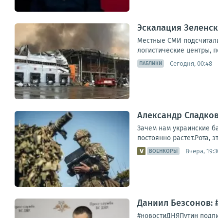
Эскалация Зеленск
Местные СМИ подсчитали
логистические центры, п
Сегодня, 00:48
ПАБЛИКИ
Александр Сладков
Зачем нам украинские б
постоянно растет.Рота, 
Вчера, 19:3
ВОЕНКОРЫ
Даниил Безсонов: 
#новостиДНЯПутин подпи