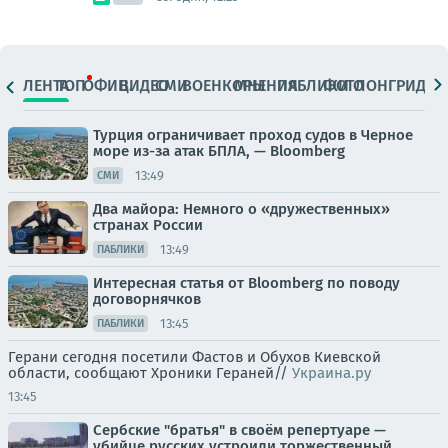
ЛЕНТА
ТОП
ОФИЦ.
ВИДЕО
СМИ
ВОЕНКОРЫ
МНЕНИЯ
ПАБЛИКИ
ФОТО
ЛОНГРИДЫ
Турция ограничивает проход судов в Черное
море из-за атак БПЛА, — Bloomberg
13:49
СМИ
Два майора: Немного о «дружественных»
странах России
13:49
ПАБЛИКИ
Интересная статья от Bloomberg по поводу
договорнячков
13:45
ПАБЛИКИ
Герани сегодня посетили Фастов и Обухов Киевской
области, сообщают Хроники Гераней//
Украина.ру
13:45
Сербские "братья" в своём репертуаре —
убийце русских устроили торжественный