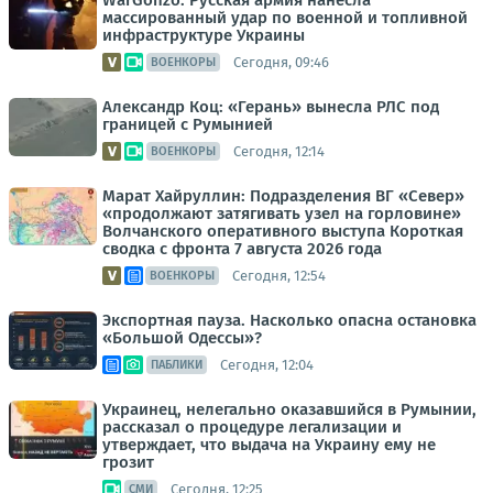
WarGonzo: Русская армия нанесла
массированный удар по военной и топливной
инфраструктуре Украины
Сегодня, 09:46
ВОЕНКОРЫ
Александр Коц: «Герань» вынесла РЛС под
границей с Румынией
Сегодня, 12:14
ВОЕНКОРЫ
Марат Хайруллин: Подразделения ВГ «Север»
«продолжают затягивать узел на горловине»
Волчанского оперативного выступа Короткая
сводка с фронта 7 августа 2026 года
Сегодня, 12:54
ВОЕНКОРЫ
Экспортная пауза. Насколько опасна остановка
«Большой Одессы»?
Сегодня, 12:04
ПАБЛИКИ
Украинец, нелегально оказавшийся в Румынии,
рассказал о процедуре легализации и
утверждает, что выдача на Украину ему не
грозит
Сегодня, 12:25
СМИ