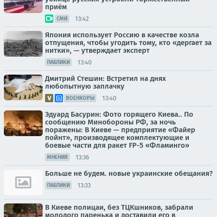
приём
13:42
СМИ
Япония использует Россию в качестве козла
отпущения, чтобы угодить тому, кто «дергает за
нитки», — утверждает эксперт
13:40
ПАБЛИКИ
Дмитрий Стешин: Встретил на днях
любопытную заплачку
13:40
ВОЕНКОРЫ
Эдуард Басурин: Фото горящего Киева.. По
сообщению Минобороны РФ, за ночь
поражены: В Киеве — предприятие «Файер
пойнт», производящее комплектующие и
боевые части для ракет FP-5 «Фламинго»
13:36
МНЕНИЯ
Больше не будем. новые украинские обещания?
13:33
ПАБЛИКИ
В Киеве полицаи, без ТЦКшников, забрали
молодого паренька и доставили его в