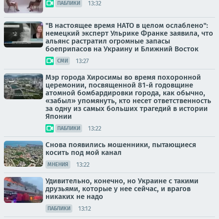
13:32
ПАБЛИКИ
"В настоящее время НАТО в целом ослаблено":
немецкий эксперт Ульрике Франке заявила, что
альянс растратил огромные запасы
боеприпасов на Украину и Ближний Восток
13:27
СМИ
Мэр города Хиросимы во время похоронной
церемонии, посвященной 81-й годовщине
атомной бомбардировки города, как обычно,
«забыл» упомянуть, кто несет ответственность
за одну из самых больших трагедий в истории
Японии
13:22
ПАБЛИКИ
Снова появились мошенники, пытающиеся
косить под мой канал
13:22
МНЕНИЯ
Удивительно, конечно, но Украине с такими
друзьями, которые у нее сейчас, и врагов
никаких не надо
13:12
ПАБЛИКИ