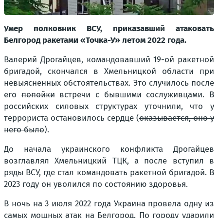
Умер полковник ВСУ, приказавший атаковать
Белгород ракетами «Точка-У» летом 2022 года.
Валерий Дрогайцев, командовавший 19-ой ракетной
бригадой, скончался в Хмельницкой области при
невыясненных обстоятельствах. Это случилось после
его
попойки
встречи с бывшими сослуживцами. В
российских силовых структурах уточнили, что у
террориста остановилось сердце (
оказывается, оно у
него было
).
До начала украинского конфликта Дрогайцев
возглавлял Хмельницкий ТЦК, а после вступил в
ряды ВСУ, где стал командовать ракетной бригадой. В
2023 году он уволился по состоянию здоровья.
В ночь на 3 июля 2022 года Украина провела одну из
самых мощных атак на Белгород. По городу ударили