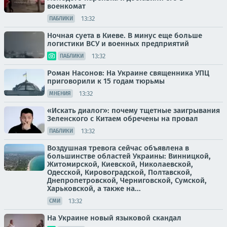
военкомат
13:32
ПАБЛИКИ
Ночная суета в Киеве. В минус еще больше
логистики ВСУ и военных предприятий
13:32
ПАБЛИКИ
Роман Насонов: На Украине священника УПЦ
приговорили к 15 годам тюрьмы
13:32
МНЕНИЯ
«Искать диалог»: почему тщетные заигрывания
Зеленского с Китаем обречены на провал
13:32
ПАБЛИКИ
Воздушная тревога сейчас объявлена в
большинстве областей Украины: Винницкой,
Житомирской, Киевской, Николаевской,
Одесской, Кировоградской, Полтавской,
Днепропетровской, Черниговской, Сумской,
Харьковской, а также на...
13:32
СМИ
На Украине новый языковой скандал