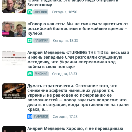
Юрий Подоляка: Это видео надо отправить
Зеленскому
Сегодня, 18:50
МНЕНИЯ
«Говорю как есть: Мы не сможем защититься от
российской баллистики в ближайшее время» –
Кулеба
Сегодня, 18:33
ПАБЛИКИ
Андрей Медведев: «TURNING THE TIDE»: весь май
и июнь западные СМИ разгоняли спущенную
методичку, что Украина «переломила ход
войны в свою пользу»
Сегодня, 18:33
МНЕНИЯ
Думать стратегически. Осознание того, что
снижение эффекта нынешних ударов т.н.
Украины не равноценно исчерпанию ее
возможностей — повод задаться вопросом: что
делать в ситуации, когда противник не на грани
краха, а...
Сегодня, 17:28
ПАБЛИКИ
Андрей Медведев: Хорошо, я не перевариваю