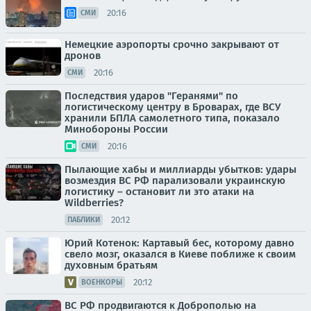
20:16
СМИ
Немецкие аэропорты срочно закрывают от
дронов
20:16
СМИ
Последствия ударов "Геранями" по
логистическому центру в Броварах, где ВСУ
хранили БПЛА самолетного типа, показало
Минобороны России
20:16
СМИ
Пылающие хабы и миллиарды убытков: удары
возмездия ВС РФ парализовали украинскую
логистику – остановит ли это атаки на
Wildberries?
20:12
ПАБЛИКИ
Юрий Котенок: Картавый бес, которому давно
свело мозг, оказался в Киеве поближе к своим
духовным братьям
20:12
ВОЕНКОРЫ
ВС РФ продвигаются к Доброполью на