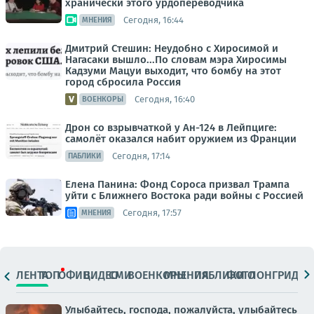
хранически этого урдопереводчика
Сегодня, 16:44
МНЕНИЯ
Дмитрий Стешин: Неудобно с Хиросимой и
Нагасаки вышло...По словам мэра Хиросимы
Кадзуми Мацуи выходит, что бомбу на этот
город сбросила Россия
Сегодня, 16:40
ВОЕНКОРЫ
Дрон со взрывчаткой у Ан-124 в Лейпциге:
самолёт оказался набит оружием из Франции
Сегодня, 17:14
ПАБЛИКИ
Елена Панина: Фонд Сороса призвал Трампа
уйти с Ближнего Востока ради войны с Россией
Сегодня, 17:57
МНЕНИЯ
ЛЕНТА
ТОП
ОФИЦ.
ВИДЕО
СМИ
ВОЕНКОРЫ
МНЕНИЯ
ПАБЛИКИ
ФОТО
ЛОНГРИДЫ
Улыбайтесь, господа, пожалуйста, улыбайтесь