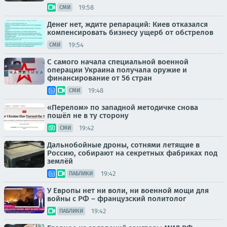
19:58
СМИ
Денег нет, ждите репараций: Киев отказался
компенсировать бизнесу ущерб от обстрелов
19:54
СМИ
С самого начала специальной военной
операции Украина получала оружие и
финансирование от 56 стран
19:48
СМИ
«Перелом» по западной методичке снова
пошёл не в ту сторону
19:42
СМИ
Дальнобойные дроны, сотнями летящие в
Россию, собирают на секретных фабриках под
землёй
19:42
ПАБЛИКИ
У Европы нет ни воли, ни военной мощи для
войны с РФ – французский политолог
19:42
ПАБЛИКИ