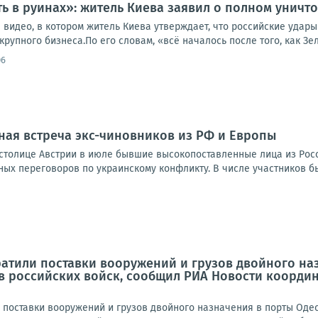
ь в руинах»: житель Киева заявил о полном уничтож
 видео, в котором житель Киева утверждает, что российские удар
крупного бизнеса.По его словам, «всё началось после того, как Зел
06
ная встреча экс-чиновников из РФ и Европы
 столице Австрии в июле бывшие высокопоставленные лица из Рос
х переговоров по украинскому конфликту. В числе участников был
атили поставки вооружений и грузов двойного наз
в российских войск, сообщил РИА Новости коорди
 поставки вооружений и грузов двойного назначения в порты Одес