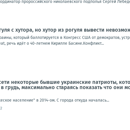
рдинатор пророссийского николаевского подполья Сергей Лебедев.
уля с хутора, но хутор из рогуля вывести невозмо
раины, который баллотируется в Конгресс США от демократов, уст
eat, речь идёт о 40-летнем Кирилле Басине.Конфликт...
 сети некоторые бывшие украинские патриоты, кот
 в грудь, максимально стараясь показать что они мо
еское население" в 2014-ом. С города откуда началась...
22