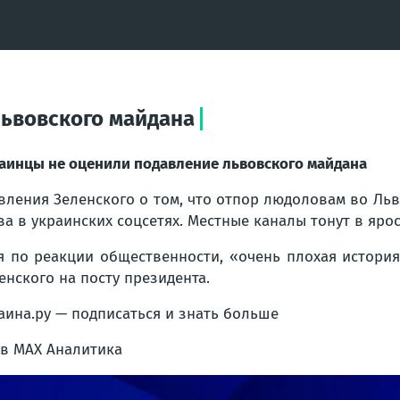
львовского майдана
аинцы не оценили подавление львовского майдана
вления Зеленского о том, что отпор людоловам во Ль
ва в украинских соцсетях. Местные каналы тонут в ярос
я по реакции общественности, «очень плохая история
енского на посту президента.
аина.ру — подписаться и знать больше
в MAX Аналитика