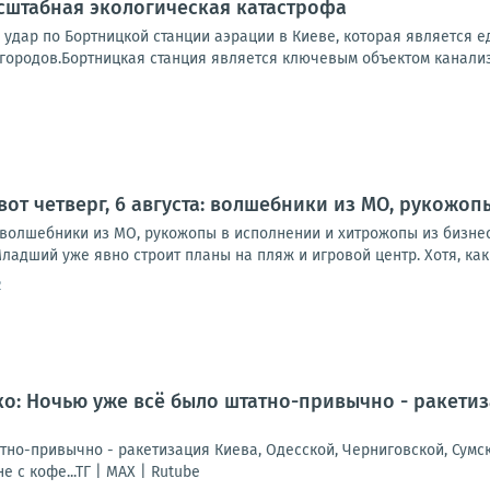
сштабная экологическая катастрофа
 удар по Бортницкой станции аэрации в Киеве, которая является
городов.Бортницкая станция является ключевым объектом канализ
 вот четверг, 6 августа: волшебники из МО, рукожо
а: волшебники из МО, рукожопы в исполнении и хитрожопы из бизне
ладший уже явно строит планы на пляж и игровой центр. Хотя, как в
2
: Ночью уже всё было штатно-привычно - ракетиза
но-привычно - ракетизация Киева, Одесской, Черниговской, Сумско
е с кофе...ТГ | МАХ | Rutube