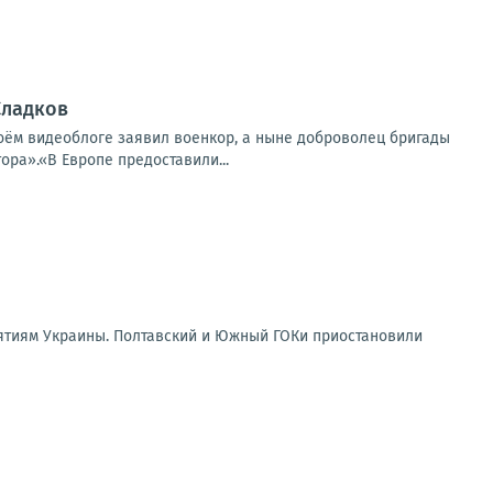
Сладков
воём видеоблоге заявил военкор, а ныне доброволец бригады
ра».«В Европе предоставили...
ятиям Украины. Полтавский и Южный ГОКи приостановили