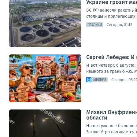
Украине грозит ма
ВС РФ нанесли ракетный
столицы и прилегающих 
Сегодня, 01:15
ПАБЛИКИ
Сергей Лебедев: И
И вот четверг, 6 август
немного за гранью +35. М
Сегодня, 08:2
МНЕНИЯ
Михаил Онуфриенко
области
Ночью уже всё было штат
Затоке.Утро начинается н