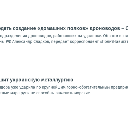
юдать создание «домашних полков» дроноводов – 
 подразделения дроноводов, работающих на удалёнке. Об этом в с
ы РФ Александр Сладков, передаёт корреспондент «ПолитНавигато
ушит украинскую металлургию
идора уже ударила по крупнейшим горно-обогатительным предпри
утные маршруты не способны заменить морские...