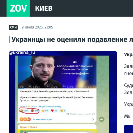
ZOV
КИЕВ
9 июля 2026, 23:05
СМИ
Украинцы не оценили подавление 
Укр
Зая
гне
Суд
Зел
Укр
Мы 