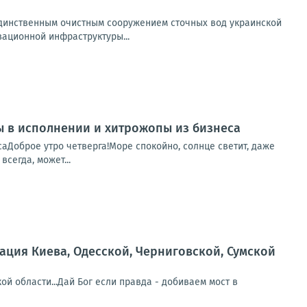
 единственным очистным сооружением сточных вод украинской
ационной инфраструктуры...
пы в исполнении и хитрожопы из бизнеса
саДоброе утро четверга!Море спокойно, солнце светит, даже
сегда, может...
ция Киева, Одесской, Черниговской, Сумской
й области...Дай Бог если правда - добиваем мост в