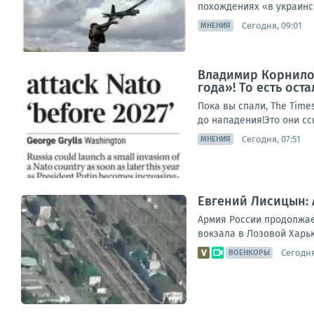
похождениях «в украинск
Сегодня, 09:01
МНЕНИЯ
Владимир Корнилов
года»! То есть ост
Пока вы спали, The Time
до нападения!Это они ссы
Сегодня, 07:51
МНЕНИЯ
Евгений Лисицын: 
Армия России продолжае
вокзала в Лозовой Харьк
Сегодня
ВОЕНКОРЫ