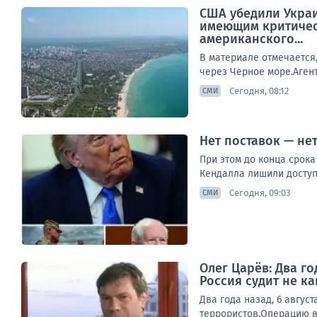
США убедили Украи
имеющим критическ
американского...
В материале отмечается
через Черное море.Агент
Сегодня, 08:12
СМИ
Нет поставок — не
При этом до конца срока
Кендалла лишили доступ
Сегодня, 09:03
СМИ
Олег Царёв: Два го
Россия судит не к
Два года назад, 6 август
террористов.Операцию в 