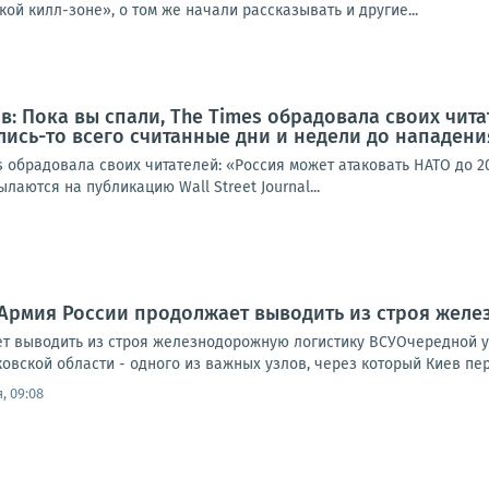
ой килл-зоне», о том же начали рассказывать и другие...
: Пока вы спали, The Times обрадовала своих чита
ались-то всего считанные дни и недели до нападени
s обрадовала своих читателей: «Россия может атаковать НАТО до 20
лаются на публикацию Wall Street Journal...
Армия России продолжает выводить из строя желе
т выводить из строя железнодорожную логистику ВСУОчередной 
овской области - одного из важных узлов, через который Киев пе
, 09:08