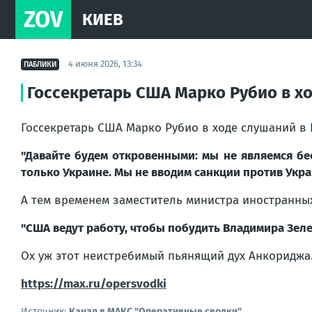
ZOV
КИЕВ
4 июня 2026, 13:34
ПАБЛИКИ
Госсекретарь США Марко Рубио в хо
Госсекретарь США Марко Рубио в ходе слушаний в 
"Давайте будем откровенными: мы не являемся б
только Украине. Мы не вводим санкции против Укра
А тем временем заместитель министра иностранны
"США ведут работу, чтобы побудить Владимира Зеле
Ох уж этот неистребимый пьянящий дух Анкориджа
https://max.ru/opersvodki
Источник:
Канал в МАКС "Оперативные сводки"