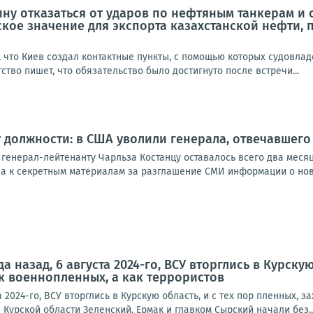
ну отказаться от ударов по нефтяным танкерам и
ое значение для экспорта казахстанской нефти, 
, что Киев создал контактные пункты, с помощью которых судовла
ство пишет, что обязательство было достигнуто после встречи...
т должности: в США уволили генерала, отвечавше
 генерал-лейтенанту Чарльза Костанцу оставалось всего два меся
а к секретным материалам за разглашение СМИ информации о новом
да назад, 6 августа 2024-го, ВСУ вторглись в Курску
ак военнопленных, а как террористов
а 2024-го, ВСУ вторглись в Курскую область, и с тех пор пленных, 
Курской области Зеленский, Ермак и главком Сырский начали без..