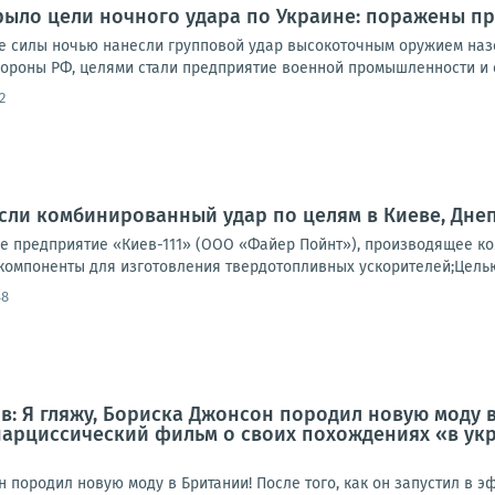
ыло цели ночного удара по Украине: поражены пр
 силы ночью нанесли групповой удар высокоточным оружием наз
ороны РФ, целями стали предприятие военной промышленности и с
2
ли комбинированный удар по целям в Киеве, Днеп
 предприятие «Киев-111» (ООО «Файер Пойнт»), производящее ко
компоненты для изготовления твердотопливных ускорителей;Целью 
48
: Я гляжу, Бориска Джонсон породил новую моду в 
арциссический фильм о своих похождениях «в укр
н породил новую моду в Британии! После того, как он запустил в