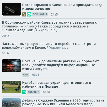
После взрывов в Киеве начали пропадать вода
и электричество
03:45
ВОЕНКОРЫ
В Оболонском районе Киева возгорание резервуаров с
топливом, — Кличко Также сообщается о пожаре в
"нежилом здании".//
Украина.ру
03:42
Часть местных ресурсов пишут о перебоях с электро- и
водоснабжением в Киеве//
Украина.ру
03:36
Пока наши доблестные ракетчики поражают
цели, давайте подведём информационные
итоги 7 августа:
03:36
СМИ
Кулеба призвал украинцев готовиться к
избиениям в Польше
03:30
ПАБЛИКИ
Дефицит бюджета Украины в 2026 году составит
рекордные 35% ВВП, или более $70 млрд