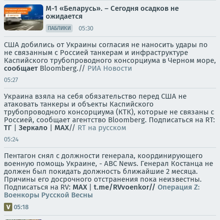
М-1 «Беларусь». – Сегодня осадков не
ожидается
05:30
ПАБЛИКИ
США добились от Украины согласия не наносить удары по
не связанным с Россией танкерам и инфраструктуре
Каспийского трубопроводного консорциума в Черном море,
сообщает
Bloomberg.//
РИА Новости
05:27
Украина взяла на себя обязательство перед США не
атаковать танкеры и объекты Каспийского
трубопроводного консорциума (КТК), которые не связаны с
Россией, сообщает агентство Bloomberg. Подписаться на RT:
ТГ
|
Зеркало
|
MAX
//
RT на русском
05:24
Пентагон снял с должности генерала, координирующего
военную помощь Украине, - ABC News. Генерал Костанца не
должен был покидать должность ближайшие 2 месяца.
Причины его досрочного отстранения пока неизвестны.
Подписаться на RV:
MAX
|
t.me/RVvoenkor//
Операция Z:
Военкоры Русской Весны
05:18