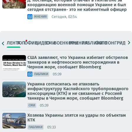
Д. Костанца, который отвечал в Пентагоне за
координацию военной помощи Украине и был
сегодня отстранен- это не кабинетный офицер
Сегодня, 02:54
МНЕНИЯ
ЛЕНТА
ТОП
ОФИЦ.
ВИДЕО
СМИ
ВОЕНКОРЫ
МНЕНИЯ
ПАБЛИКИ
ФОТО
ЛОНГРИДЫ
США заявляют, что Украина избегает обстрелов
танкеров и нефтеносного месторождения в
Черном море, сообщает Bloomberg
05:39
ПАБЛИКИ
Украина согласилась не атаковать
инфраструктуру Каспийского трубопроводного
консорциума (КТК) и не связанные с Россией
танкеры в Черном море, сообщает Bloomberg
05:39
СМИ
Хозяева Украины злятся на удары по объектам
КТК
05:33
ПАБЛИКИ