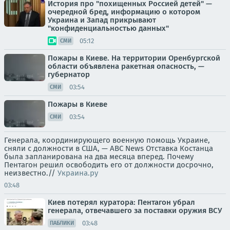
История про "похищенных Россией детей" —
очередной бред, информацию о котором
Украина и Запад прикрывают
"конфиденциальностью данных"
05:12
СМИ
Пожары в Киеве. На территории Оренбургской
области объявлена ракетная опасность, —
губернатор
03:54
СМИ
Пожары в Киеве
03:54
СМИ
Генерала, координирующего военную помощь Украине,
сняли с должности в США, — ABC News Отставка Костанца
была запланирована на два месяца вперед. Почему
Пентагон решил освободить его от должности досрочно,
неизвестно.//
Украина.ру
03:48
Киев потерял куратора: Пентагон убрал
генерала, отвечавшего за поставки оружия ВСУ
03:48
ПАБЛИКИ