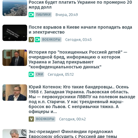
Россия будет платить Украине по промерно 20
млрд долл
Вчера, 20:49
ПАБЛИКИ
После взрывов в Киеве начали пропадать вода
и электричество
Сегодня, 03:45
ВОЕНКОРЫ
История про "похищенных Россией детей" —
очередной бред, информацию о котором
Украина и Запад прикрывают
"конфиденциальностью данных"
Сегодня, 05:12
СМИ
Юрий Котенок: Кто такие бандеровцы.. Осень
1988 г. Западная Украина. Львовская область.
Мы — первокурсники ЛВВПУ на полевом выходе
под н.п. Старичи. У нас трехдневный марш-
бросок во Львов. С непривычки тяжко. А
офицеры и...
Сегодня, 00:42
ВОЕНКОРЫ
Экс-президент Финляндии предложил
Евросоюзу обсудить с Россией две темы