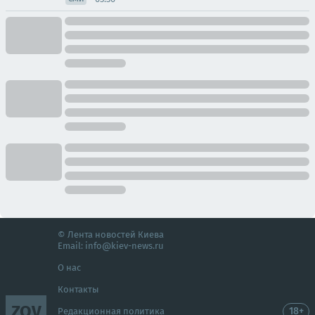
© Лента новостей Киева
Email:
info@kiev-news.ru
О нас
Контакты
ZOV
18+
Редакционная политика