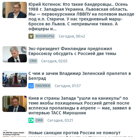
Юрий Котенок: Кто такие бандеровцы.. Осень
1988 г. Западная Украина. Львовская область.
Мы — первокурсники ЛВВПУ на полевом выходе
под н.п. Старичи. У нас трехдневный марш-
бросок во Львов. С непривычки тяжко. А
офицеры и...
Сегодня, 00:42
ВОЕНКОРЫ
Экс-президент Финляндии предложил
Евросоюзу обсудить с Россией две темы
Сегодня, 02:03
СМИ
С чем и зачем Владимир Зеленский прилетел в
Белград
Сегодня, 01:57
ПАБЛИКИ
Киев и страны Запада "ушли на каникулы" по
теме якобы похищенных Россией детей после
всплеска пропаганды в апреле — мае, заявил в
интервью ТАСС Мирошник
Сегодня, 03:21
СМИ
Новые санкции против России не помогут