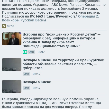
Пентагон снял с должности генерала, координирующего
военную помощь Украине, - ABC News. Генерал Костанца не
должен был покидать должность ближайшие 2 месяца.
Причины его досрочного отстранения пока неизвестны.
Подписаться на RV:
MAX
|
t.me/RVvoenkor//
Операция Z:
Военкоры Русской Весны
05:18
История про "похищенных Россией детей" —
очередной бред, информацию о котором
Украина и Запад прикрывают
"конфиденциальностью данных"
05:12
СМИ
Пожары в Киеве. На территории Оренбургской
области объявлена ракетная опасность, —
губернатор
03:54
СМИ
Пожары в Киеве
03:54
СМИ
Генерала, координирующего военную помощь Украине,
сняли с должности в США, — ABC News Отставка Костанца
была запланирована на два месяца вперед. Почему