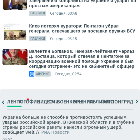
завершению конфликта на Украине и ударят по
простым американцам
Сегодня, 00:48
ПАБЛИКИ
Киев потерял куратора: Пентагон убрал
генерала, отвечавшего за поставки оружия ВСУ
Сегодня, 03:48
ПАБЛИКИ
Валентин Богданов: Генерал-лейтенант Чарльз
Д. Костанца, который отвечал в Пентагоне за
координацию военной помощи Украине и был
сегодня отстранен- это не кабинетный офицер
Сегодня, 02:54
МНЕНИЯ
ЛЕНТА
ТОП
ОФИЦ.
ВИДЕО
СМИ
ВОЕНКОРЫ
МНЕНИЯ
ПАБЛИКИ
ФОТО
ЛОНГРИДЫ
Украина больше не способна противостоять успешным
ударам российской армии. В Киевской области и в глубине
страны российские ракеты нанесли огромный ущерб,
сообщает
Welt.//
РИА Новости
05:57