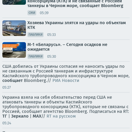
консорциума (КТК) и не связанные с Россией
танкеры в Черном море, сообщает Bloomberg
05:39
СМИ
Хозяева Украины злятся на удары по объектам
КТК
05:33
ПАБЛИКИ
М-1 «Беларусь». – Сегодня осадков не
ожидается
05:30
ПАБЛИКИ
США добились от Украины согласия не наносить удары по
не связанным с Россией танкерам и инфраструктуре
Каспийского трубопроводного консорциума в Черном море,
сообщает
Bloomberg.//
РИА Новости
05:27
Украина взяла на себя обязательство перед США не
атаковать танкеры и объекты Каспийского
трубопроводного консорциума (КТК), которые не связаны с
Россией, сообщает агентство Bloomberg. Подписаться на RT:
ТГ
|
Зеркало
|
MAX
//
RT на русском
05:24