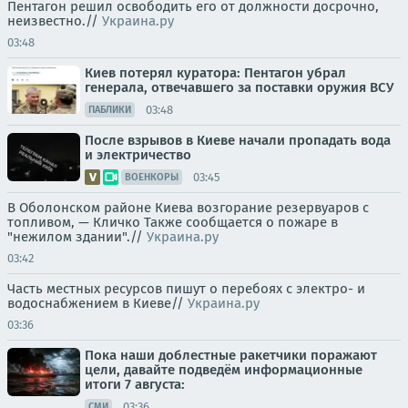
Пентагон решил освободить его от должности досрочно,
неизвестно.//
Украина.ру
03:48
Киев потерял куратора: Пентагон убрал
генерала, отвечавшего за поставки оружия ВСУ
03:48
ПАБЛИКИ
После взрывов в Киеве начали пропадать вода
и электричество
03:45
ВОЕНКОРЫ
В Оболонском районе Киева возгорание резервуаров с
топливом, — Кличко Также сообщается о пожаре в
"нежилом здании".//
Украина.ру
03:42
Часть местных ресурсов пишут о перебоях с электро- и
водоснабжением в Киеве//
Украина.ру
03:36
Пока наши доблестные ракетчики поражают
цели, давайте подведём информационные
итоги 7 августа:
03:36
СМИ