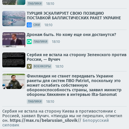
18:10
ПАБЛИКИ
ТУРЦИЯ ЭСКАЛИРУЕТ СВОЮ ПОЗИЦИЮ
ПОСТАВКОЙ БАЛЛИСТИЧЕСКИХ РАКЕТ УКРАИНЕ
18:10
СМИ
Дронам быть. Но кому еще они достанутся?
18:10
ПАБЛИКИ
Cербия не встала на сторону Зеленского против
России, — Вучич
18:10
ВОЕНКОРЫ
Финляндия не станет передавать Украине
ракеты для систем ПВО Patriot, поскольку это
может ослабить собственную
обороноспособность страны, заявил министр
обороны Хяккянен в интервью Ilta-Sanomat
18:10
ПАБЛИКИ
Сербия не встала на сторону Киева в противостоянии с
Россией, заявил Вучич. «Никуда мы не перешли», отметил
он.
https://max.ru/belarusian_silovik
//
Белорусский
силовик