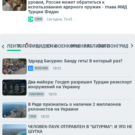
уровня, Россия может обратиться к
использованию ядерного оружия - глава МИД
Турции Фидан
Сегодня, 13:45
СМИ
ЛЕНТА
ТОП
ОФИЦ.
ВИДЕО
СМИ
ВОЕНКОРЫ
МНЕНИЯ
ПАБЛИКИ
ФОТО
ЛОНГРИДЫ
Эдуард Басурин: Банду геть! В который раз?
18:12
МНЕНИЯ
Два майора: Госдеп разрешил Турции реэкспорт
вооружений на Украину
18:10
ПАБЛИКИ
В Раде признались о наличии 2 миллионов
уклонистов на Украине
18:10
СМИ
ЧЕЛОВЕК-ПАУК ОТПРАВЛЕН В "ШТУРМА": И ЭТО НЕ
ШУТКА