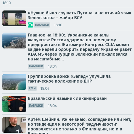
18:10
«Нужно было слушать Путина, а не птичий язык
Зеленского» – майор ВСУ
18:10
ПАБЛИКИ
Главное на 18:00:. Украинские каналы
жалуются: Россия ударила по немецкому
предприятию в Житомире Конгресс США может
за две недели одобрить передачу Украине ракет
ATACMS через Турцию Зеленский пожаловался
на масштабные...
18:04
ПАБЛИКИ
Группировка войск «Запад» улучшила
тактическое положение в ДНР
18:04
СМИ
Бразильский наемник ликвидирован
18:04
ПАБЛИКИ
Артём Шейнин: Уж не знаю, совпадение или нет,
но тенденция к некоторой 'задумчивости'
проявляется не только в Финляндии, но и в
Британии