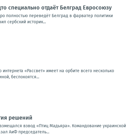
дто специально отдаёт Белград Евросоюзу
оро полностью переведёт Белград в фарватер политики
ил сербский историк...
о интернета «Рассвет» имеет на орбите всего несколько
ной, беспокоятся...
тия решений
размещался взвод «Птиц Мадьяра». Командование украинской
зал АиФ председатель...