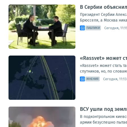
В Сербии объяснил
Президент Сербии Алекс
Брюсселя, а Москва ника
Сегодня, 11:1
ПАБЛИКИ
«Rassvet» может с
«Rassvet» может стать т
спутников, но, по слова
Сегодня, 11:13
МНЕНИЯ
ВСУ ушли под зем
В подконтрольном киевс
армии безуспешно пытае