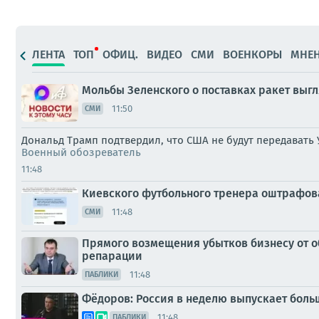
ЛЕНТА
ТОП
ОФИЦ.
ВИДЕО
СМИ
ВОЕНКОРЫ
МНЕ
Мольбы Зеленского о поставках ракет выгл
11:50
СМИ
Дональд Трамп подтвердил, что США не будут передавать 
Военный обозреватель
11:48
Киевского футбольного тренера оштрафова
11:48
СМИ
Прямого возмещения убытков бизнесу от о
репарации
11:48
ПАБЛИКИ
Фёдоров: Россия в неделю выпускает больш
11:48
ПАБЛИКИ