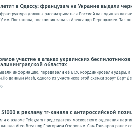
летит в Одессу: французам на Украине выдали чер
нфраструктура должны рассматриваться Россией как один из ключ
У им. Плеханова, полковник запаса Александр Перенджиев. Так он 
ямое участие в атаках украинских беспилотников
Калининградской областях
ывали информацию, передавали её ВСУ, координировали удары, а 
о данным Mash, одного из участников этой схемки зовут Барт Де 
06
$1000 в рекламу тг-канала с антироссийской пози
ли о взломе Telegram председателя московского отделения парти
канала Ateo Breaking Григорием Озеровым. Сам Гончаров ранее со