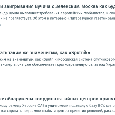
и заигрывания Вучича с Зеленским: Москва как бу
андр Вучич выполняет требования европейских глобалистов, и ск
к не препятствует. Об этом в интервью «Литературной газете» заяв
9
тать таким же знаменитым, как «Sputnik»
аким же знаменитым, как «Sputnik»Российская система спутниковог
м эксперта, она уже обеспечивает кратковременную связь над Украи
лю: обнаружены координаты тайных центров приня
кому режиму Херсоне ФАБы уничтожили подземную базу ВСУ, где 
тся спрятать под землю штабы и центры принятия решений, расска