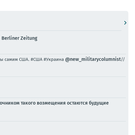
Berliner Zeitung
@new_militarycolumnist
жны самим США. #США #Украина
//
сточником такого возмещения остаются будущие