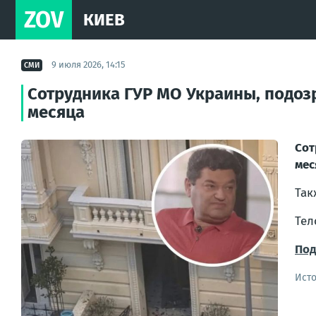
ZOV
КИЕВ
9 июля 2026, 14:15
СМИ
Сотрудника ГУР МО Украины, подоз
месяца
Сот
мес
Так
Тел
Под
Ист