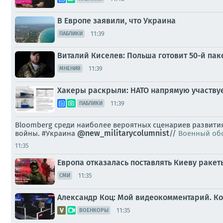
В Европе заявили, что Украина
11:39
ПАБЛИКИ
Виталий Киселев: Польша готовит 50-й па
11:39
МНЕНИЯ
Хакеры раскрыли: НАТО напрямую участвуе
11:39
ПАБЛИКИ
Bloomberg среди наиболее вероятных сценариев развития
@new_militarycolumnist
войны. #Украина
//
Военный об
11:35
Европа отказалась поставлять Киеву ракеты
11:35
СМИ
Александр Коц: Мой видеокомментарий. Ког
11:35
ВОЕНКОРЫ