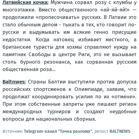
Латвийская кочка:
Мужчина сорвал розу с клумбы у
многоэтажки. Вместо общественного «ай-яй-яй!» —
продолжили «пропесочивать» русских. В Латвии это
стало обычным делом - тыкать в тех, кто говорит по-
русски и выдумывать им всякие генно присущие
недостатки. Когда натовец избивает местного, а
британские туристы для хохмы справляют нужду на
памятник Свободы в центре Риги, это не вызывает
столь бурного резонанса, как сорванная русским
общественная роза...
Baltnwes:
Страны Балтии выступили против допуска
российских спортсменов к Олимпиаде, заявив, что
продолжат координировать усилия по их «отмене».
При этом собственные запреты уже лишают регион
международных турниров и создают неудобные
вопросы для национальных сборных.
Источник:
Telegram-канал "Точка разлома"
, репост
BALTNEWS