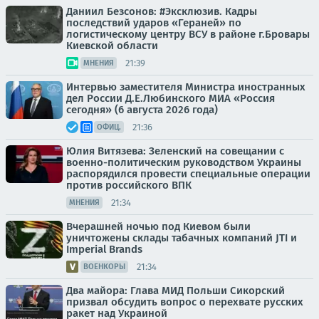
Даниил Безсонов: #Эксклюзив. Кадры
последствий ударов «Гераней» по
логистическому центру ВСУ в районе г.Бровары
Киевской области
21:39
МНЕНИЯ
Интервью заместителя Министра иностранных
дел России Д.Е.Любинского МИА «Россия
сегодня» (6 августа 2026 года)
21:36
ОФИЦ.
Юлия Витязева: Зеленский на совещании с
военно-политическим руководством Украины
распорядился провести специальные операции
против российского ВПК
21:34
МНЕНИЯ
Вчерашней ночью под Киевом были
уничтожены склады табачных компаний JTI и
Imperial Brands
21:34
ВОЕНКОРЫ
Два майора: Глава МИД Польши Сикорский
призвал обсудить вопрос о перехвате русских
ракет над Украиной