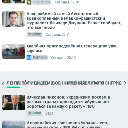
Сегодня, 19:30
ВОЕНКОРЫ
Наш любимый самый бесполезный
военнопленный немецко-фашистский
журналист Джихади Джулиан Рёпке сообщает,
что всё плохо
Сегодня, 20:41
ПАБЛИКИ
Хвалёная «распределённая генерация» уже
сдулась
Сегодня, 20:40
ПАБЛИКИ
ЛЕНТА
ТОП
ОФИЦ.
ВИДЕО
СМИ
ВОЕНКОРЫ
МНЕНИЯ
ПАБЛИКИ
ФОТО
ЛОНГРИДЫ
Вячеслав Никонов: Украинским послам в
разных странах приходится «буквально
бороться за каждую ракету» ПВО
21:51
ПАБЛИКИ
У европейских союзников Украины есть
противоракеты к ЗРК Patriot, однако