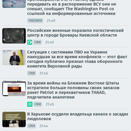
передавать их в распоряжение ВСУ они не
спешат, сообщает The Washington Post со
ссылкой на информированные источники
21:49
ПАБЛИКИ
Российские военные поразили логистический
центр в городе Бровары Киевской области
21:49
СМИ
Ситуация с системами ПВО на Украине
наихудшая за все время конфликта — этот факт
сегодня публично признал глава оборонного
комитета Верховной рады
21:45
СМИ
За время войны на Ближнем Востоке Штаты
истратили больше половины своих запасов
ракет Patriot и перехватчиков THAAD,
подсчитали аналитики
21:45
СМИ
В Харькове осудили владельца канала о засадах
людоловов
21:44
СМИ