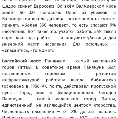
щедро скинет Евросоюз. Во всём Валмиерском крае
живёт 50 324 человека. Одно из убежищ, в
Валмиерской школе дизайна, после ремонта сможет
принять «более 360 человек», то есть спасают 9%
населения. Вот такая получается забота: 549 тысяч
евро, два года работы — и получите убежища для
мизерной части населения. Для остальных —
«спасайтесь, кто может».
Балтийский мост:
Панямуне — самый маленький
город Литвы. В советское время Панямуне был
пограничным городком с развитой
инфраструктурой: работала школа, библиотека
(основана в 1958-м), почта, действовал пропускной
пункт. Город жил и функционировал. Сегодня
Панямуне — самый маленький город Литвы,
единственный, не являющийся центром староства.
Численность населения — от 210 до 333 человек.
Инфраструктура съёжилась до АЗС, начальной