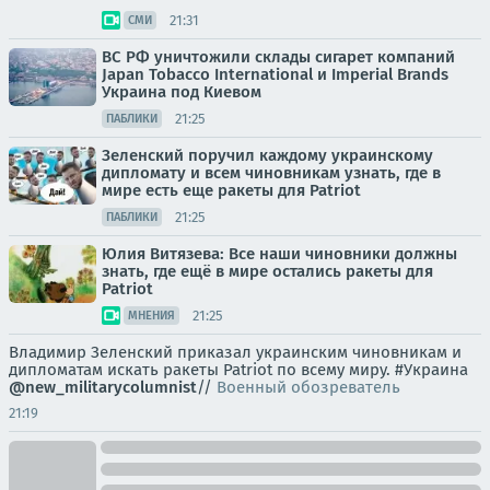
21:31
СМИ
ВС РФ уничтожили склады сигарет компаний
Japan Tobacco International и Imperial Brands
Украина под Киевом
21:25
ПАБЛИКИ
Зеленский поручил каждому украинскому
дипломату и всем чиновникам узнать, где в
мире есть еще ракеты для Patriot
21:25
ПАБЛИКИ
Юлия Витязева: Все наши чиновники должны
знать, где ещё в мире остались ракеты для
Patriot
21:25
МНЕНИЯ
Владимир Зеленский приказал украинским чиновникам и
дипломатам искать ракеты Patriot по всему миру. #Украина
@new_militarycolumnist
//
Военный обозреватель
21:19