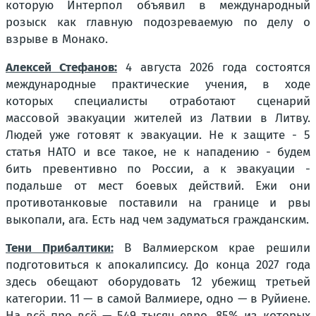
которую Интерпол объявил в международный
розыск как главную подозреваемую по делу о
взрыве в Монако.
Алексей Стефанов:
4 августа 2026 года состоятся
международные практические учения, в ходе
которых специалисты отработают сценарий
массовой эвакуации жителей из Латвии в Литву.
Людей уже готовят к эвакуации. Не к защите - 5
статья НАТО и все такое, не к нападению - будем
бить превентивно по России, а к эвакуации -
подальше от мест боевых действий. Ежи они
противотанковые поставили на границе и рвы
выкопали, ага. Есть над чем задуматься гражданским.
Тени Прибалтики:
В Валмиерском крае решили
подготовиться к апокалипсису. До конца 2027 года
здесь обещают оборудовать 12 убежищ третьей
категории. 11 — в самой Валмиере, одно — в Руйиене.
На всё про всё — 549 тысяч евро, 85% из которых