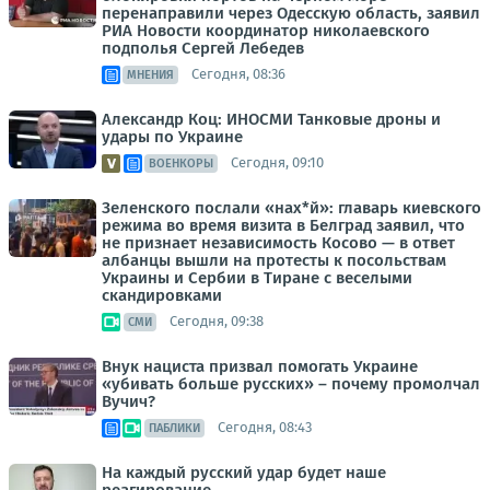
перенаправили через Одесскую область, заявил
РИА Новости координатор николаевского
подполья Сергей Лебедев
Сегодня, 08:36
МНЕНИЯ
Александр Коц: ИНОСМИ Танковые дроны и
удары по Украине
Сегодня, 09:10
ВОЕНКОРЫ
Зеленского послали «нах*й»: главарь киевского
режима во время визита в Белград заявил, что
не признает независимость Косово — в ответ
албанцы вышли на протесты к посольствам
Украины и Сербии в Тиране с веселыми
скандировками
Сегодня, 09:38
СМИ
Внук нациста призвал помогать Украине
«убивать больше русских» – почему промолчал
Вучич?
Сегодня, 08:43
ПАБЛИКИ
На каждый русский удар будет наше
реагирование