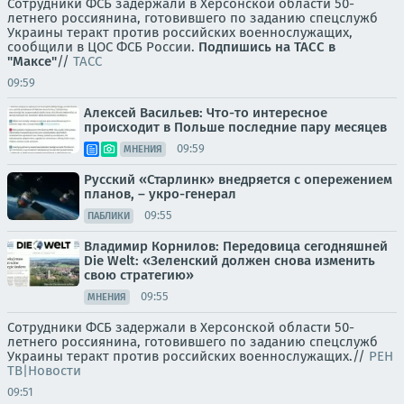
Сотрудники ФСБ задержали в Херсонской области 50-
летнего россиянина, готовившего по заданию спецслужб
Украины теракт против российских военнослужащих,
сообщили в ЦОС ФСБ России.
Подпишись на ТАСС в
"Максе"
//
ТАСС
09:59
Алексей Васильев: Что-то интересное
происходит в Польше последние пару месяцев
09:59
МНЕНИЯ
Русский «Старлинк» внедряется с опережением
планов, – укро-генерал
09:55
ПАБЛИКИ
Владимир Корнилов: Передовица сегодняшней
Die Welt: «Зеленский должен снова изменить
свою стратегию»
09:55
МНЕНИЯ
Сотрудники ФСБ задержали в Херсонской области 50-
летнего россиянина, готовившего по заданию спецслужб
Украины теракт против российских военнослужащих.//
РЕН
ТВ|Новости
09:51