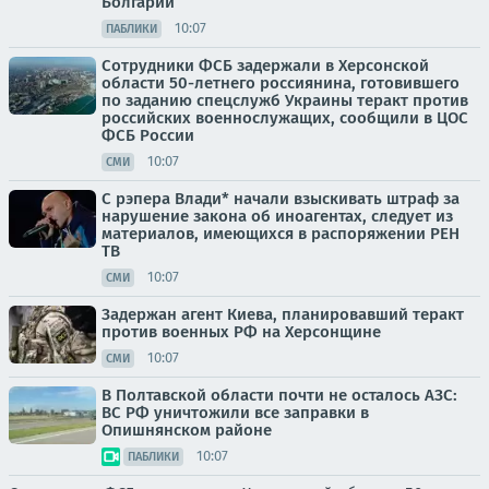
Болгарии
10:07
ПАБЛИКИ
Сотрудники ФСБ задержали в Херсонской
области 50-летнего россиянина, готовившего
по заданию спецслужб Украины теракт против
российских военнослужащих, сообщили в ЦОС
ФСБ России
10:07
СМИ
С рэпера Влади* начали взыскивать штраф за
нарушение закона об иноагентах, следует из
материалов, имеющихся в распоряжении РЕН
ТВ
10:07
СМИ
Задержан агент Киева, планировавший теракт
против военных РФ на Херсонщине
10:07
СМИ
В Полтавской области почти не осталось АЗС:
ВС РФ уничтожили все заправки в
Опишнянском районе
10:07
ПАБЛИКИ