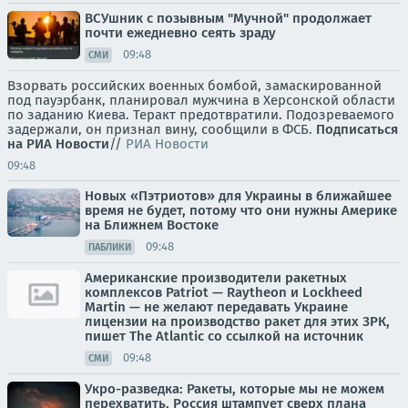
ВСУшник с позывным "Мучной" продолжает
почти ежедневно сеять зраду
09:48
СМИ
Взорвать российских военных бомбой, замаскированной
под пауэрбанк, планировал мужчина в Херсонской области
по заданию Киева. Теракт предотвратили. Подозреваемого
задержали, он признал вину, сообщили в ФСБ.
Подписаться
на РИА Новости
//
РИА Новости
09:48
Новых «Пэтриотов» для Украины в ближайшее
время не будет, потому что они нужны Америке
на Ближнем Востоке
09:48
ПАБЛИКИ
Американские производители ракетных
комплексов Patriot — Raytheon и Lockheed
Martin — не желают передавать Украине
лицензии на производство ракет для этих ЗРК,
пишет The Atlantic со ссылкой на источник
09:48
СМИ
Укро-разведка: Ракеты, которые мы не можем
перехватить, Россия штампует сверх плана