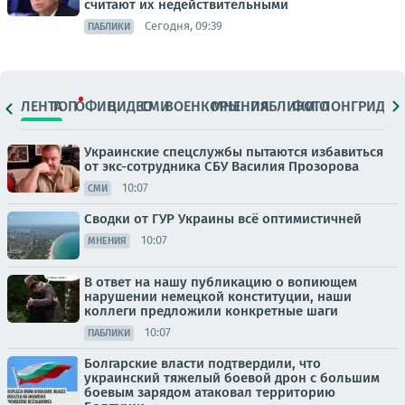
считают их недействительными
Сегодня, 09:39
ПАБЛИКИ
ЛЕНТА
ТОП
ОФИЦ.
ВИДЕО
СМИ
ВОЕНКОРЫ
МНЕНИЯ
ПАБЛИКИ
ФОТО
ЛОНГРИДЫ
Украинские спецслужбы пытаются избавиться
от экс-сотрудника СБУ Василия Прозорова
10:07
СМИ
Сводки от ГУР Украины всё оптимистичней
10:07
МНЕНИЯ
В ответ на нашу публикацию о вопиющем
нарушении немецкой конституции, наши
коллеги предложили конкретные шаги
10:07
ПАБЛИКИ
Болгарские власти подтвердили, что
украинский тяжелый боевой дрон с большим
боевым зарядом атаковал территорию