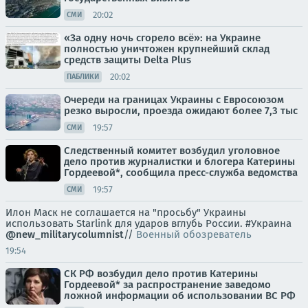
20:02
СМИ
«За одну ночь сгорело всё»: на Украине
полностью уничтожен крупнейший склад
средств защиты Delta Plus
20:02
ПАБЛИКИ
Очереди на границах Украины с Евросоюзом
резко выросли, проезда ожидают более 7,3 тыс
19:57
СМИ
Следственный комитет возбудил уголовное
дело против журналистки и блогера Катерины
Гордеевой*, сообщила пресс-служба ведомства
19:57
СМИ
Илон Маск не соглашается на "просьбу" Украины
использовать Starlink для ударов вглубь России. #Украина
@new_militarycolumnist
//
Военный обозреватель
19:54
СК РФ возбудил дело против Катерины
Гордеевой* за распространение заведомо
ложной информации об использовании ВС РФ