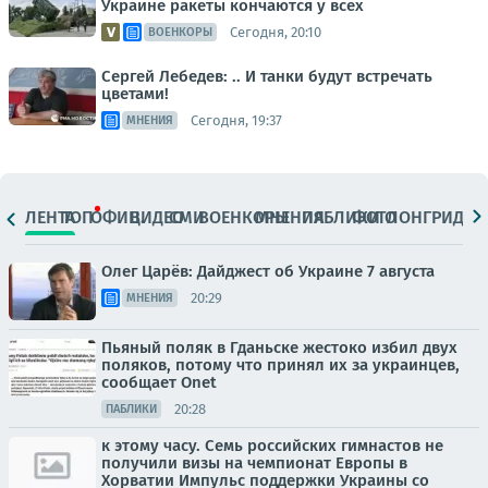
Украине ракеты кончаются у всех
Сегодня, 20:10
ВОЕНКОРЫ
Сергей Лебедев: .. И танки будут встречать
цветами!
Сегодня, 19:37
МНЕНИЯ
ЛЕНТА
ТОП
ОФИЦ.
ВИДЕО
СМИ
ВОЕНКОРЫ
МНЕНИЯ
ПАБЛИКИ
ФОТО
ЛОНГРИДЫ
Олег Царёв: Дайджест об Украине 7 августа
20:29
МНЕНИЯ
Пьяный поляк в Гданьске жестоко избил двух
поляков, потому что принял их за украинцев,
сообщает Onet
20:28
ПАБЛИКИ
к этому часу. Семь российских гимнастов не
получили визы на чемпионат Европы в
Хорватии Импульс поддержки Украины со