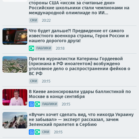
стороны США «иссяк за считаные дни»
Российские школьники стали чемпионами на
международной олимпиаде по ИИ...
20:22
СМИ
Что будет дальше?! Предвидение от самого
известного военкора страны, Героя России и
нашего дорогого друга!
20:18
ПАБЛИКИ
Против журналистки Катерины Гордеевой
(признана в РФ иноагентом) возбуждено
уголовное дело о распространении фейков о
ВС РФ
20:15
СМИ
В Киеве анонсировали удары баллистикой по
Москве в конце сентября
20:15
ПАБЛИКИ
«Вучич хочет сделать вид, что никогда Украину
не забывал» — эксперт рассказал, зачем
Зеленский прилетел в Сербию
20:15
СМИ