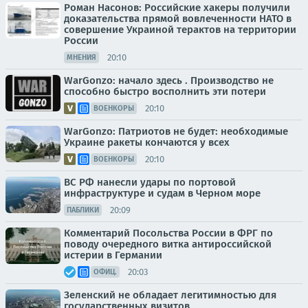
Роман Насонов: Российские хакеры получили
доказательства прямой вовлеченности НАТО в
совершение Украиной терактов на территории
России
20:10
МНЕНИЯ
WarGonzo: начало здесь . Производство не
способно быстро восполнить эти потери
20:10
ВОЕНКОРЫ
WarGonzo: Патриотов не будет: необходимые
Украине ракеты кончаются у всех
20:10
ВОЕНКОРЫ
ВС РФ нанесли удары по портовой
инфраструктуре и судам в Черном море
20:09
ПАБЛИКИ
Комментарий Посольства России в ФРГ по
поводу очередного витка антироссийской
истерии в Германии
20:03
ОФИЦ.
Зеленский не обладает легитимностью для
государственных визитов