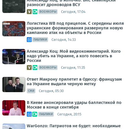
Александр Коц: В яблочко. ВКС снайперски
разносит дроноводов ВСУ
Сегодня, 17:04
ВОЕНКОРЫ
Логистика WB под прицелом. С середины июля
украинские формирования развернули новую
кампанию атак на объекты в России
Сегодня, 14:33
ПАБЛИКИ
Александр Коц: Мой видеокомментарий. Кого
надо убить на Украине, а кого повесить в
России
Сегодня, 11:35
ВОЕНКОРЫ
Ответ Макрону прилетит в Одессу: французам
на Украине выдали черную метку
Сегодня, 05:30
СМИ
В Киеве анонсировали удары баллистикой по
Москве в конце сентября
Сегодня, 20:15
ПАБЛИКИ
WarGonzo: Патриотов не будет: необходимые