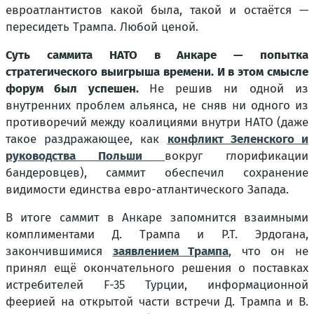
евроатлантистов какой была, такой и остаётся —
пересидеть Трампа. Любой ценой.
Суть саммита НАТО в Анкаре — попытка
стратегического выигрыша времени. И в этом смысле
форум был успешен.
Не решив ни одной из
внутренних проблем альянса, не сняв ни одного из
противоречий между коалициями внутри НАТО (даже
такое раздражающее, как
конфликт Зеленского и
руководства Польши
вокруг глорификации
бандеровцев), саммит обеспечил сохранение
видимости единства евро-атлантического Запада.
В итоге саммит в Анкаре запомнится взаимными
комплиментами Д. Трампа и Р.Т. Эрдогана,
закончившимися
заявлением Трампа
, что он не
принял ещё окончательного решения о поставках
истребителей F-35 Турции, информационной
феерией на открытой части встречи Д. Трампа и В.