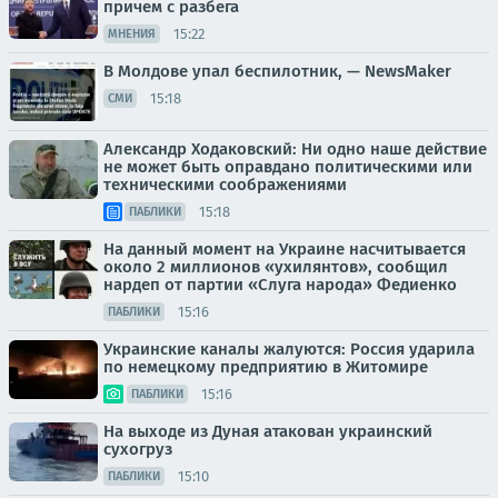
причем с разбега
15:22
МНЕНИЯ
В Молдове упал беспилотник, — NewsMaker
15:18
СМИ
Александр Ходаковский: Ни одно наше действие
не может быть оправдано политическими или
техническими соображениями
15:18
ПАБЛИКИ
На данный момент на Украине насчитывается
около 2 миллионов «ухилянтов», сообщил
нардеп от партии «Слуга народа» Федиенко
15:16
ПАБЛИКИ
Украинские каналы жалуются: Россия ударила
по немецкому предприятию в Житомире
15:16
ПАБЛИКИ
На выходе из Дуная атакован украинский
сухогруз
15:10
ПАБЛИКИ