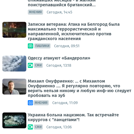
ближайших месяцев - и жалкий
поистрепавшийся британский...
Сегодня, 14:45
МНЕНИЯ
Записки ветерана: Атака на Белгород была
максимально террористической и
направленной, исключительно против
гражданского населения
Сегодня, 09:51
ПАБЛИКИ
Одессу атакуют «Бандероли»
Сегодня, 13:18
СМИ
Михаил Онуфриенко: … с Михаилом
Онуфриенко …. Я регулярно повторяю, что
верить нельзя никому и любую инф-ию следует
пробовать на зуб
Сегодня, 11:09
МНЕНИЯ
Украина больна нацизмом. Так встречайте
хирургов с "ланцетами"!
Сегодня, 13:06
СМИ