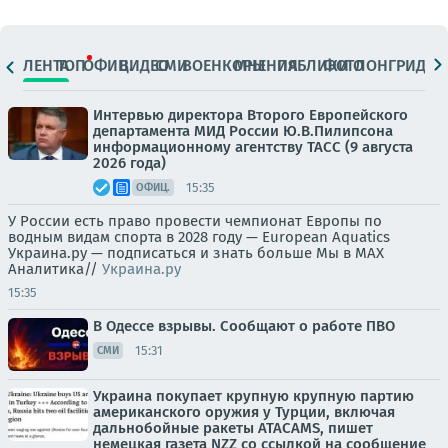
ЛЕНТА
ТОП
ОФИЦ.
ВИДЕО
СМИ
ВОЕНКОРЫ
МНЕНИЯ
ПАБЛИКИ
ФОТО
ЛОНГРИДЫ
Интервью директора Второго Европейского
департамента МИД России Ю.В.Пилипсона
информационному агентству ТАСС (9 августа
2026 года)
15:35
ОФИЦ.
У России есть право провести чемпионат Европы по
водным видам спорта в 2028 году — European Aquatics
Украина.ру — подписаться и знать больше Мы в MAX
Аналитика//
Украина.ру
15:35
В Одессе взрывы. Сообщают о работе ПВО
15:31
СМИ
Украина покупает крупную крупную партию
американского оружия у Турции, включая
дальнобойные ракеты ATACAMS, пишет
немецкая газета NZZ со ссылкой на сообщение