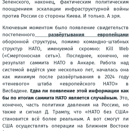
Зеленского, наконец, фактическим политическим
поощрением эскалации инфраструктурной войны
против России со стороны Киева. И только. А зря.
Ключевым моментом было появление свидетельств
постепенного
развёртывания европейцами
оборонной структуры, помимо командно-штабных
структур НАТО, именуемой скромно: Kill Web
(«Смертоносная сеть»). Последнее, конечно, не
результат саммита НАТО в Анкаре. Работа над
системой ведётся уже несколько лет, началась она
как минимум после развёртывания в 2024 году
«теневого» штаба «европейского НАТО» в
Висбадене.
Едва ли появление этой информации как
бы по итогам саммита НАТО является случайным.
Это,
конечно, часть политики давления на Россию, но
также и сигнал Д. Трампу, что «НАТО без США»
становится всё более реальным. А вот смогут ли
США осуществлять операции на Ближнем Востоке