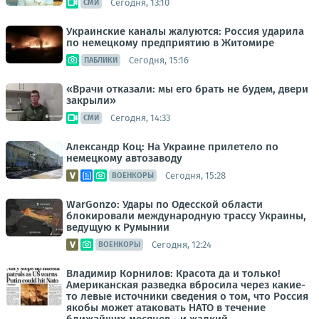
Сегодня, 13:10
СМИ
Украинские каналы жалуются: Россия ударила
по немецкому предприятию в Житомире
Сегодня, 15:16
ПАБЛИКИ
«Врачи отказали: мы его брать не будем, двери
закрыли»
Сегодня, 14:33
СМИ
Александр Коц: На Украине прилетело по
немецкому автозаводу
Сегодня, 15:28
ВОЕНКОРЫ
WarGonzo: Удары по Одесской области
блокировали международную трассу Украины,
ведущую к Румынии
Сегодня, 12:24
ВОЕНКОРЫ
Владимир Корнилов: Красота да и только!
Американская разведка вбросила через какие-
то левые источники сведения о том, что Россия
якобы может атаковать НАТО в течение