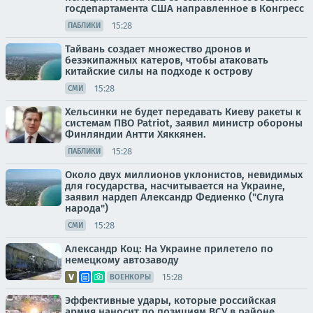
госдепартамента США направленное в Конгресс
15:28
ПАБЛИКИ
Тайвань создает множество дронов и
безэкипажных катеров, чтобы атаковать
китайские силы на подходе к острову
15:28
СМИ
Хельсинки не будет передавать Киеву ракеты к
системам ПВО Patriot, заявил министр обороны
Финляндии Антти Хяккянен.
15:28
ПАБЛИКИ
Около двух миллионов уклонистов, невидимых
для государства, насчитывается на Украине,
заявил нардеп Александр Федиенко ("Слуга
народа")
15:28
СМИ
Александр Коц: На Украине прилетело по
немецкому автозаводу
15:28
ВОЕНКОРЫ
Эффективные удары, которые российская
армия наносит по позициям ВСУ в районе