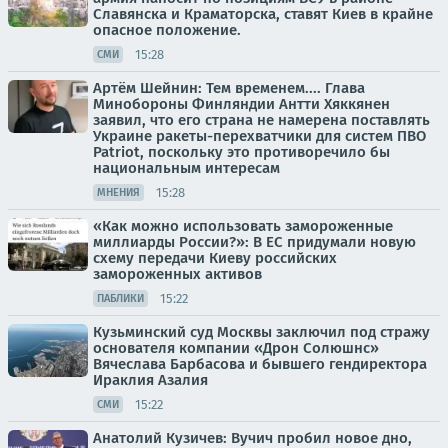
Славянска и Краматорска, ставят Киев в крайне
опасное положение.
15:28
СМИ
Артём Шейнин: Тем временем.... Глава
Минобороны Финляндии Антти Хяккянен
заявил, что его страна не намерена поставлять
Украине ракеты-перехватчики для систем ПВО
Patriot, поскольку это противоречило бы
национальным интересам
15:28
МНЕНИЯ
«Как можно использовать замороженные
миллиарды России?»: В ЕС придумали новую
схему передачи Киеву российских
замороженных активов
15:22
ПАБЛИКИ
Кузьминский суд Москвы заключил под стражу
основателя компании «Дрон Солюшнс»
Вячеслава Барбасова и бывшего гендиректора
Ираклия Азалия
15:22
СМИ
Анатолий Кузичев: Вучич пробил новое дно,