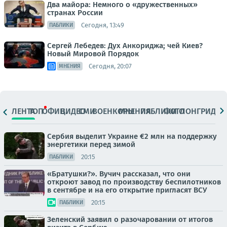
Два майора: Немного о «дружественных»
странах России
Сегодня, 13:49
ПАБЛИКИ
Сергей Лебедев: Дух Анкориджа; чей Киев?
Новый Мировой Порядок
Сегодня, 20:07
МНЕНИЯ
ЛЕНТА
ТОП
ОФИЦ.
ВИДЕО
СМИ
ВОЕНКОРЫ
МНЕНИЯ
ПАБЛИКИ
ФОТО
ЛОНГРИДЫ
Сербия выделит Украине €2 млн на поддержку
энергетики перед зимой
20:15
ПАБЛИКИ
«Братушки?». Вучич рассказал, что они
откроют завод по производству беспилотников
в сентябре и на его открытие пригласят ВСУ
20:15
ПАБЛИКИ
Зеленский заявил о разочаровании от итогов