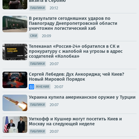
визита в Сербию
20:12
ПАБЛИКИ
В результате сегодняшних ударов по
Павлограду Днепропетровской области
уничтожен логистический хаб
20:09
СМИ
Телеканал «Россия-24» обратился в СК и
прокуратуру с жалобой на угрозы в адрес
создателей «Колобка»
20:07
ПАБЛИКИ
Сергей Лебедев: Дух Анкориджа; чей Киев?
Новый Мировой Порядок
20:07
МНЕНИЯ
Украина купила американское оружие у Турции
20:07
ПАБЛИКИ
Уиткофф и Кушнер могут посетить Киев и
Москву на следующей неделе
20:07
ПАБЛИКИ