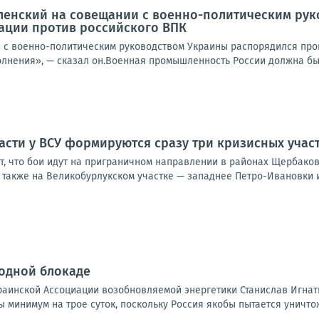
ленский на совещании с военно-политическим ру
ации против российского ВПК
 с военно-политическим руководством Украины распорядился про
лнения», — сказал он.Военная промышленность России должна быт
асти у ВСУ формируются сразу три кризисных учас
, что бои идут на приграничном направлении в районах Щербаковк
 также на Великобурлукском участке — западнее Петро-Ивановки и 
водной блокаде
раинской Ассоциации возобновляемой энергетики Станислав Игнат
 минимум на трое суток, поскольку Россия якобы пытается уничтож