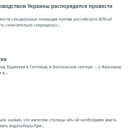
ководством Украины распорядился провести
вести специальные операции против российского ВПК.«Я
ь «значительно сокращена»...
тка
и, Кудиевки и Гоптовки, в Волчанском секторе — у Ивановки,
в...
ьев заявил, что жителям столицы 404-ой необходимо иметь
ить водозаборы.При...