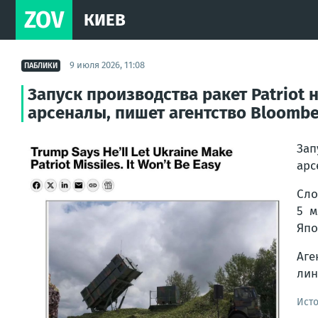
ZOV
КИЕВ
9 июля 2026, 11:08
ПАБЛИКИ
Запуск производства ракет Patriot
арсеналы, пишет агентство Bloomb
Зап
арс
Сло
5 м
Япо
Аге
лин
Ист