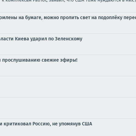
к комплексам Patriot, заявил, что США тоже нуждаются в них.
рмлены на бумаге, можно пролить свет на подоплёку пер
власти Киева ударил по Зеленскому
 и прослушиванию свежие эфиры!
 критиковал Россию, не упомянув США