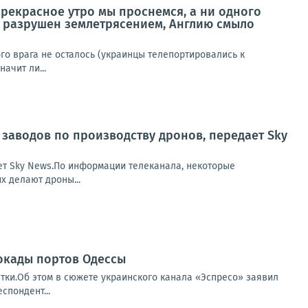
 прекрасное утро мы проснемся, а ни одного
ь разрушен землетрясением, Англию смыло
ого врага не осталось (украинцы телепортировались к
ачит ли...
 заводов по производству дронов, передает Sky
ет Sky News.По информации телеканала, некоторые
х делают дроны...
локады портов Одессы
тки.Об этом в сюжете украинского канала «Эспресо» заявил
спондент...