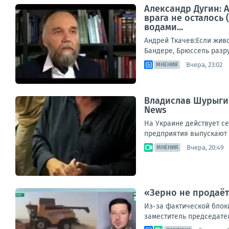
Александр Дугин: А
врага не осталось
водами...
Андрей Ткачев:Если живо
Бандере, Брюссель разру
Вчера, 23:02
МНЕНИЯ
Владислав Шурыгин
News
На Украине действует с
предприятия выпускают б
Вчера, 20:49
МНЕНИЯ
«Зерно не продаёт
Из-за фактической блок
заместитель председател