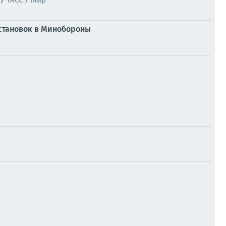
//
ТАСС / Мир
естановок в Минобороны