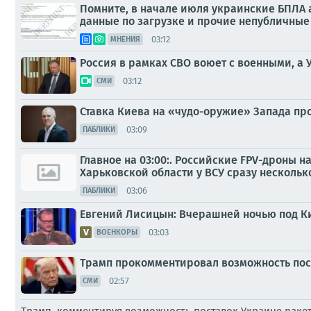
Помните, в начале июля украинские БПЛА а
данные по загрузке и прочие непубличные 
03:12
МНЕНИЯ
Россия в рамках СВО воюет с военными, а
03:12
СМИ
Ставка Киева на «чудо-оружие» Запада пр
03:09
ПАБЛИКИ
Главное на 03:00:. Российские FPV-дроны 
Харьковской области у ВСУ сразу нескольк
03:06
ПАБЛИКИ
Евгений Лисицын: Вчерашней ночью под Кие
03:03
ВОЕНКОРЫ
Трамп прокомментировал возможность пос
02:57
СМИ