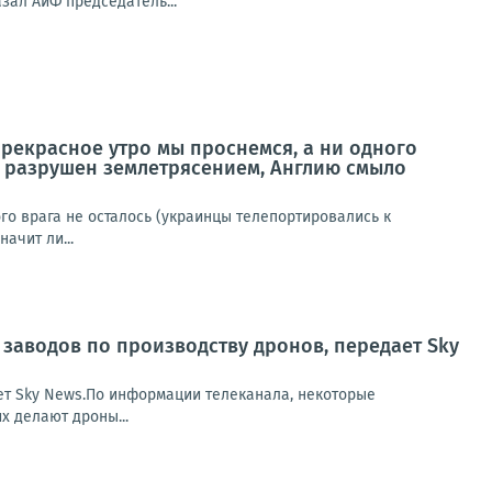
зал АиФ председатель...
 прекрасное утро мы проснемся, а ни одного
ь разрушен землетрясением, Англию смыло
ого врага не осталось (украинцы телепортировались к
ачит ли...
 заводов по производству дронов, передает Sky
ет Sky News.По информации телеканала, некоторые
х делают дроны...