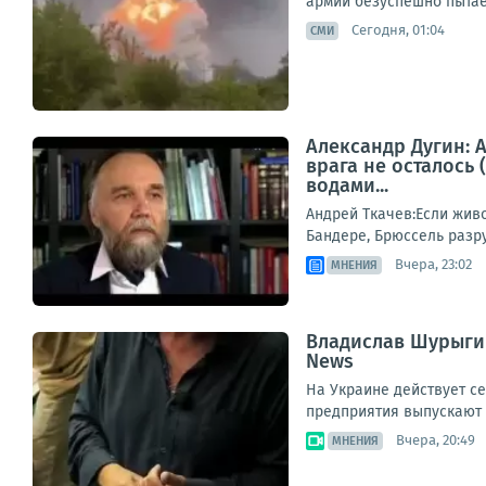
армии безуспешно пытае
Сегодня, 01:04
СМИ
Александр Дугин: А
врага не осталось
водами...
Андрей Ткачев:Если живо
Бандере, Брюссель разру
Вчера, 23:02
МНЕНИЯ
Владислав Шурыгин
News
На Украине действует с
предприятия выпускают б
Вчера, 20:49
МНЕНИЯ