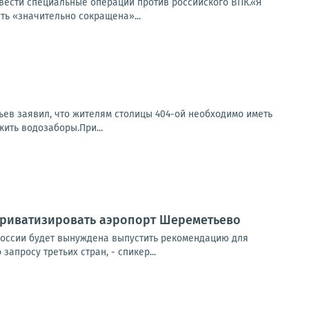
вести специальные операции против российского ВПК.«Я
ь «значительно сокращена»...
ьев заявил, что жителям столицы 404-ой необходимо иметь
ить водозаборы.При...
приватизировать аэропорт Шереметьево
России будет вынуждена выпустить рекомендацию для
апросу третьих стран, - спикер...