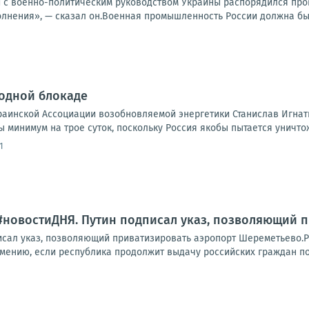
 с военно-политическим руководством Украины распорядился про
лнения», — сказал он.Военная промышленность России должна быт
водной блокаде
раинской Ассоциации возобновляемой энергетики Станислав Игнат
 минимум на трое суток, поскольку Россия якобы пытается уничтож
1
#новостиДНЯ. Путин подписал указ, позволяющий 
сал указ, позволяющий приватизировать аэропорт Шереметьево.
мению, если республика продолжит выдачу российских граждан по з