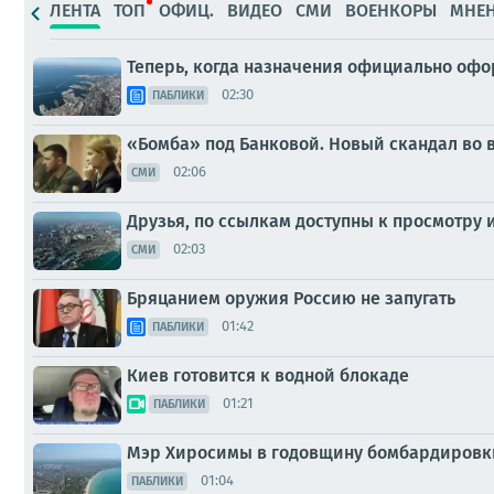
ЛЕНТА
ТОП
ОФИЦ.
ВИДЕО
СМИ
ВОЕНКОРЫ
МНЕ
Теперь, когда назначения официально офо
02:30
ПАБЛИКИ
«Бомба» под Банковой. Новый скандал во 
02:06
СМИ
Друзья, по ссылкам доступны к просмотру
02:03
СМИ
Бряцанием оружия Россию не запугать
01:42
ПАБЛИКИ
Киев готовится к водной блокаде
01:21
ПАБЛИКИ
Мэр Хиросимы в годовщину бомбардировки
01:04
ПАБЛИКИ