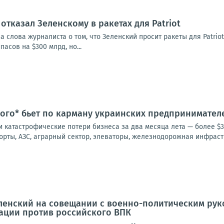
отказал Зеленскому в ракетах для Patriot
а слова журналиста о том, что Зеленский просит ракеты для Patrio
асов на $300 млрд, но...
ого* бьет по карману украинских предпринимател
 катастрофические потери бизнеса за два месяца лета — более $3
орты, АЗС, аграрный сектор, элеваторы, железнодорожная инфрастру
ленский на совещании с военно-политическим ру
ации против российского ВПК