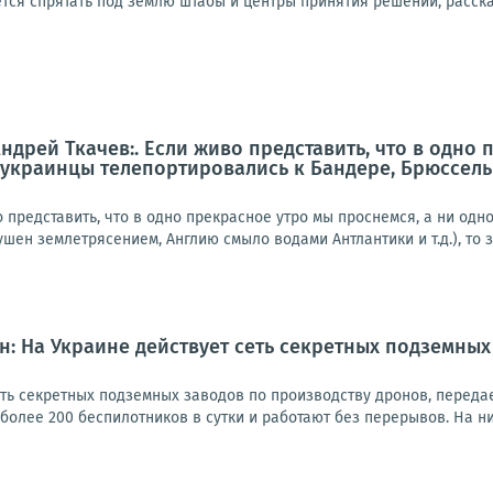
тся спрятать под землю штабы и центры принятия решений, расска
ндрей Ткачев:. Если живо представить, что в одно
 (украинцы телепортировались к Бандере, Брюссел
 представить, что в одно прекрасное утро мы проснемся, а ни одн
шен землетрясением, Англию смыло водами Антлантики и т.д.), то зн
: На Украине действует сеть секретных подземных
еть секретных подземных заводов по производству дронов, переда
олее 200 беспилотников в сутки и работают без перерывов. На ни