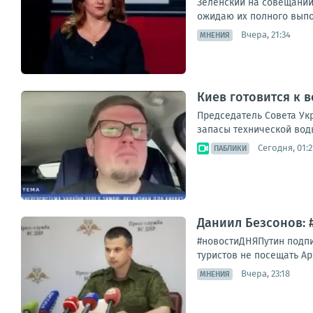
Зеленский на совещании
ожидаю их полного выпо
Вчера, 21:34
МНЕНИЯ
Киев готовится к 
Председатель Совета Ук
запасы технической воды
Сегодня, 01:2
ПАБЛИКИ
Даниил Безсонов: 
#новостиДНЯПутин подпи
туристов не посещать Ар
Вчера, 23:18
МНЕНИЯ