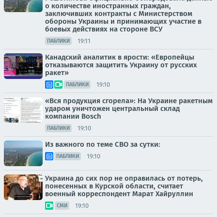
о количестве иностранных граждан,
заключивших контракты с Министерством
обороны Украины и принимающих участие в
боевых действиях на стороне ВСУ
19:11
ПАБЛИКИ
Канадский аналитик в ярости: «Европейцы
отказываются защитить Украину от русских
ракет»
19:10
ПАБЛИКИ
«Вся продукция сгорела»: На Украине ракетным
ударом уничтожен центральный склад
компании Bosch
19:10
ПАБЛИКИ
Из важного по теме СВО за сутки:
19:10
ПАБЛИКИ
Украина до сих пор не оправилась от потерь,
понесенных в Курской области, считает
военный корреспондент Марат Хайруллин
19:10
СМИ