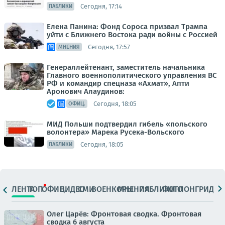
Сегодня, 17:14
ПАБЛИКИ
Елена Панина: Фонд Сороса призвал Трампа
уйти с Ближнего Востока ради войны с Россией
Сегодня, 17:57
МНЕНИЯ
Генераллейтенант, заместитель начальника
Главного военнополитического управления ВС
РФ и командир спецназа «Ахмат», Апти
Аронович Алаудинов:
Сегодня, 18:05
ОФИЦ.
МИД Польши подтвердил гибель «польского
волонтера» Марека Русека-Вольского
Сегодня, 18:05
ПАБЛИКИ
ЛЕНТА
ТОП
ОФИЦ.
ВИДЕО
СМИ
ВОЕНКОРЫ
МНЕНИЯ
ПАБЛИКИ
ФОТО
ЛОНГРИДЫ
Олег Царёв: Фронтовая сводка. Фронтовая
сводка 6 августа