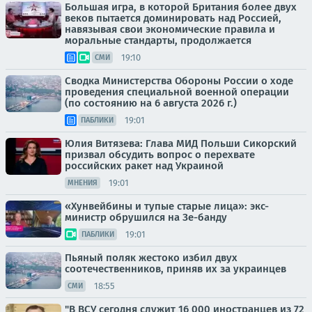
Большая игра, в которой Британия более двух
веков пытается доминировать над Россией,
навязывая свои экономические правила и
моральные стандарты, продолжается
19:10
СМИ
Сводка Министерства Обороны России о ходе
проведения специальной военной операции
(по состоянию на 6 августа 2026 г.)
19:01
ПАБЛИКИ
Юлия Витязева: Глава МИД Польши Сикорский
призвал обсудить вопрос о перехвате
российских ракет над Украиной
19:01
МНЕНИЯ
«Хунвейбины и тупые старые лица»: экс-
министр обрушился на Зе-банду
19:01
ПАБЛИКИ
Пьяный поляк жестоко избил двух
соотечественников, приняв их за украинцев
18:55
СМИ
"В ВСУ сегодня служит 16 000 иностранцев из 72