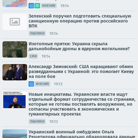
19:14
МНЕНИЯ
Зеленский поручил подготовить специальную
санкционную операцию против российского
ВПК
19:14
ПАБЛИКИ
Изотопные прятки: Украина скрыла
дальнобойные дроны в ядерном могильнике?
19:14
СМИ
Александр Зимовский: США наращивают обмен
разведданными с Украиной: это помогает Киеву
на поле боя
19:13
МНЕНИЯ
Новые инициативы. Украинские власти ищут
отдельный формат сотрудничества со странами,
которые не готовы поставлять вооружение, но
согласны участвовать в экономических и
гуманитарных проектах
19:13
ПАБЛИКИ
Украинский военный омбудсмен Ольга
Решетилова официально обнародовала данные