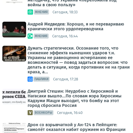
методичку, что Украина «переломила ход
войны в свою пользу»
Сегодня, 18:33
МНЕНИЯ
Андрей Медведев: Хорошо, я не перевариваю
хранически этого урдопереводчика
Сегодня, 16:44
МНЕНИЯ
Думать стратегически. Осознание того, что
снижение эффекта нынешних ударов т.н.
Украины не равноценно исчерпанию ее
возможностей — повод задаться вопросом: что
делать в ситуации, когда противник не на грани
краха, а...
Сегодня, 17:28
ПАБЛИКИ
Дмитрий Стешин: Неудобно с Хиросимой и
Нагасаки вышло...По словам мэра Хиросимы
Кадзуми Мацуи выходит, что бомбу на этот
город сбросила Россия
Сегодня, 16:40
ВОЕНКОРЫ
Дрон со взрывчаткой у Ан-124 в Лейпциге:
самолёт оказался набит оружием из Франции