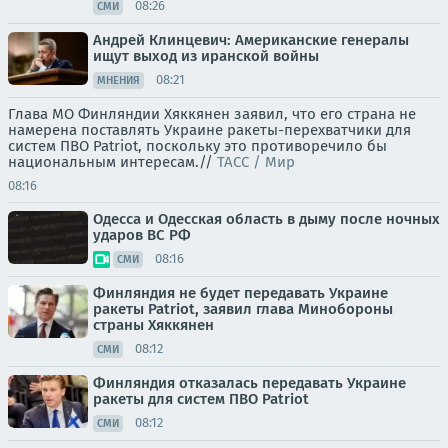
08:26
СМИ
Андрей Клинцевич: Американские генералы
ищут выход из иранской войны
08:21
МНЕНИЯ
Глава МО Финляндии Хяккянен заявил, что его страна не
намерена поставлять Украине ракеты-перехватчики для
систем ПВО Patriot, поскольку это противоречило бы
национальным интересам.//
ТАСС / Мир
08:16
Одесса и Одесская область в дыму после ночных
ударов ВС РФ
08:16
СМИ
Финляндия не будет передавать Украине
ракеты Patriot, заявил глава Минобороны
страны Хяккянен
08:12
СМИ
Финляндия отказалась передавать Украине
ракеты для систем ПВО Patriot
08:12
СМИ