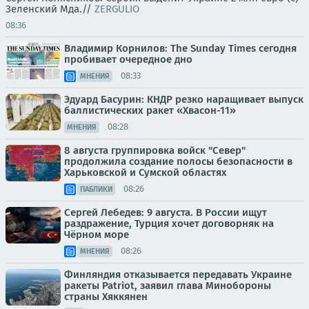
Зеленский Мда.//
ZERGULIO
08:36
Владимир Корнилов: The Sunday Times сегодня
пробивает очередное дно
08:33
МНЕНИЯ
Эдуард Басурин: КНДР резко наращивает выпуск
баллистических ракет «Хвасон-11»
08:28
МНЕНИЯ
8 августа группировка войск "Север"
продолжила создание полосы безопасности в
Харьковской и Сумской областях
08:26
ПАБЛИКИ
Сергей Лебедев: 9 августа. В России ищут
раздражение, Турция хочет договорняк на
Чёрном море
08:26
МНЕНИЯ
Финляндия отказывается передавать Украине
ракеты Patriot, заявил глава Минобороны
страны Хяккянен