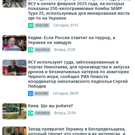
ВСУ в начале февраля 2025 года, на которых
показаны 250-килограммовые бомбы SAMP
Type 25, используемые для минирования моста
где-то на Украине
Сегодня, 07:12
МНЕНИЯ
Кедми: Если Россия ответит на террор, я
Украине не завидую
Вчера, 23:18
ПАБЛИКИ
ВСУ используют суда, заблокированные в
портах Николаева, для производства и запуска
дронов и безэкипажных катеров по акватории
Черного моря, сообщил РИА Новости
координатор николаевского подполья Сергей
Лебедев
Сегодня, 08:01
МНЕНИЯ
Киев. Що вы робите?
Вчера, 23:30
ПАБЛИКИ
Запад превратил Украину в беспредельщика,
который творит что угодно в их интересах, и