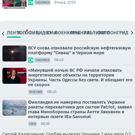
Вчера, 22:55
ПАБЛИКИ
ЛЕНТА
ТОП
ОФИЦ.
ВИДЕО
СМИ
ВОЕНКОРЫ
МНЕНИЯ
ПАБЛИКИ
ФОТО
ЛОНГРИДЫ
ВСУ снова атаковали российскую нефтегазовую
платформу "Сиваш" в Черном море
08:40
ПАБЛИКИ
«Минувшей ночью ВС РФ начали атаковать
энергетические объекты на территории
Украины. Часть Одессы без света. И обещают его
не скоро»
08:40
МНЕНИЯ
Финляндия не намерена поставлять Украине
ракеты-перехватчики для систем Patriot, заявил
глава Минобороны страны Антти Хяккянен в
интервью газете Ilta-Sanomat
08:39
СМИ
Сергей Колясников: Сербия выделит Украине 2 млн евро (с)