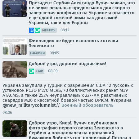
Президент Сербии Александр Вучич заявил, что
не видит реальных предпосылок для скорого
завершения конфликта на Украине и опасается
ещё одной тяжёлой зимы как для самой
Украины, так и для Европы
08:12
МНЕНИЯ
Финляндия не будет исполнять хотелки
Зеленского
08:09
ПАБЛИКИ
Доброе утро, дорогие подписчики!
08:09
СМИ
Украина закупила у Турции с разрешения США 12 пусковых
установок РСЗО M270 MLRS, 70 баллистических ракет M39
ATACMS, а также 2524 неуправляемых 227-мм реактивных
снарядов M26 с кассетной боевой частью DPICM. #Украина
@new_militarycolumnist
//
Военный обозреватель
08:06
Доброе утро, Киев!. Вучич опубликовал
фотографию первого визита Зеленского в
Сербию и пожаловался на пропавший
бумажник Доброе утро, подписчики! Погода в