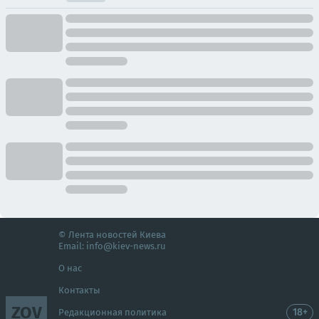
© Лента новостей Киева
Email:
info@kiev-news.ru
О нас
Контакты
ZOV
18+
Редакционная политика