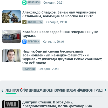
Сегодня, 20:21
ПАБЛИКИ
Александр Сладков: Зачем нам украинские
батальоны, воюющие за Россию на СВО?
Сегодня, 19:30
ВОЕНКОРЫ
Хвалёная «распределённая генерация» уже
сдулась
Сегодня, 20:40
ПАБЛИКИ
Наш любимый самый бесполезный
военнопленный немецко-фашистский
журналист Джихади Джулиан Рёпке сообщает,
что всё плохо
Сегодня, 20:41
ПАБЛИКИ
ЛЕНТА
ТОП
ОФИЦ.
ВИДЕО
СМИ
ВОЕНКОРЫ
МНЕНИЯ
ПАБЛИКИ
ФОТО
ЛОНГРИДЫ
Дмитрий Стешин: В этот день,
предположительно, погиб фотокор РИА