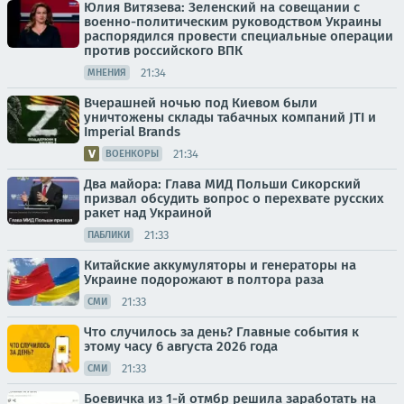
Юлия Витязева: Зеленский на совещании с
военно-политическим руководством Украины
распорядился провести специальные операции
против российского ВПК
21:34
МНЕНИЯ
Вчерашней ночью под Киевом были
уничтожены склады табачных компаний JTI и
Imperial Brands
21:34
ВОЕНКОРЫ
Два майора: Глава МИД Польши Сикорский
призвал обсудить вопрос о перехвате русских
ракет над Украиной
21:33
ПАБЛИКИ
Китайские аккумуляторы и генераторы на
Украине подорожают в полтора раза
21:33
СМИ
Что случилось за день? Главные события к
этому часу 6 августа 2026 года
21:33
СМИ
Боевичка из 1-й отмбр решила заработать на