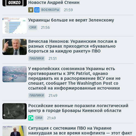
Новости Андрей Стенин
21:59
ВОЕНКОРЫ
Украинцы больше не верят Зеленскому
21:56
СМИ
Вячеслав Никонов: Украинским послам в
разных странах приходится «буквально
бороться за каждую ракету» ПВО
21:51
ПАБЛИКИ
У европейских союзников Украины есть
противоракеты к ЗРК Patriot, однако
передавать их в распоряжение ВСУ они не
спешат, сообщает The Washington Post со
ссылкой на информированные источники
21:49
ПАБЛИКИ
Российские военные поразили логистический
центр в городе Бровары Киевской области
21:49
СМИ
Ситуация с системами ПВО на Украине
наихудшая за все время конфликта — этот факт