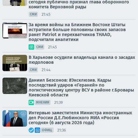
сегодня публично признал глава оборонного
комитета Верховной рады
21:45
СМИ
За время войны на Ближнем Востоке Штаты
истратили больше половины своих запасов
ракет Patriot и перехватчиков THAAD,
подсчитали аналитики
21:45
СМИ
В Харькове осудили владельца канала о засадах
людоловов
21:44
СМИ
Даниил Безсонов: #Эксклюзив. Кадры
последствий ударов «Гераней» по
логистическому центру ВСУ в районе г.Бровары
Киевской области
21:39
МНЕНИЯ
Интервью заместителя Министра иностранных
дел России Д.Е.Любинского МИА «Россия
сегодня» (6 августа 2026 года)
21:36
ОФИЦ.