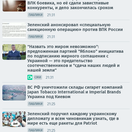
ВЛК боевика, но её сдали завистливые
конкуренты, и дело закончилась сроком
21:31
ПАБЛИКИ
Зеленский анонсировал «специальную
санкционную операцию» против ВПК России
21:31
ПАБЛИКИ
"Назвать это миром невозможно":
предложенная партией "Яблоко" инициатива
по подписанию мирного соглашения с
Украиной — это предательство
соотечественников и "сдача наших людей и
нашей земли"
21:31
СМИ
ВС РФ уничтожили склады сигарет компаний
Japan Tobacco International и Imperial Brands
Украина под Киевом
21:25
ПАБЛИКИ
Зеленский поручил каждому украинскому
дипломату и всем чиновникам узнать, где в
мире есть еще ракеты для Patriot
21:25
ПАБЛИКИ