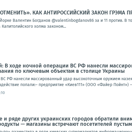
 ОТМЕНИТЬ». КАК АНТИРОССИЙСКИЙ ЗАКОН ГРЭМА П
рке Валентин Богданов @valentinbogdanov86 за и 11 против. В то
 Капитолийского холма законом...
й: В ходе ночной операции ВС РФ нанесли массир
вания по ключевым объектам в столице Украины
 ВС РФ нанесли массированный удар высокоточным оружием назе
здействие попали:– предприятие «Киев111» (ООО «Файер Пойнт») —
:10
е и ряде других украинских городов обратили вним
родукты — магазины встречают посетителей пусты
льпо» разместила в ряде киевских супермаркетов информационны