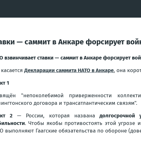
авки — саммит в Анкаре форсирует вой
О взвинчивает ставки — саммит в Анкаре форсирует войн
 касается
Декларации саммита НАТО в Анкаре
, она коро
кт 1
свящён
"непоколебимой приверженности коллект
ингтонского договора и трансатлантическим связям"
.
кт 2
— России, которая названа
долгосрочной 
бильности
. Чтобы якобы противостоять этой угрозе 
О выполняют Гаагские обязательства по обороне (дове