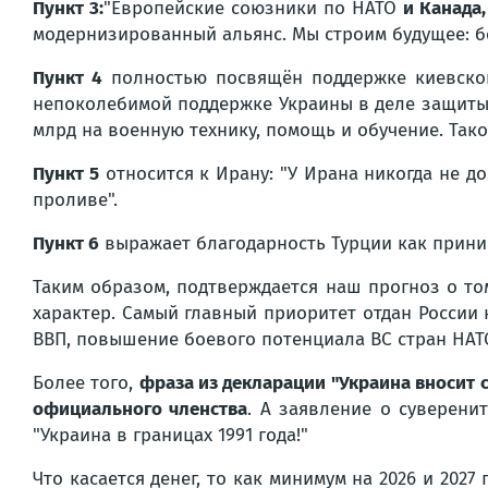
Пункт 3:
"Европейские союзники по НАТО
и Канада
модернизированный альянс. Мы строим будущее: бо
Пункт 4
полностью посвящён поддержке киевско
непоколебимой поддержке Украины в деле защиты 
млрд на военную технику, помощь и обучение. Тако
Пункт 5
относится к Ирану:
"У Ирана никогда не д
проливе".
Пункт 6
выражает благодарность Турции как прини
Таким образом, подтверждается наш прогноз о то
характер. Самый главный приоритет отдан России
ВВП, повышение боевого потенциала ВС стран НАТ
Более того,
фраза из декларации
"Украина вносит 
официального членства
. А заявление о суверени
"Украина в границах 1991 года!"
Что касается денег, то как минимум на 2026 и 20