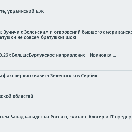
те, украинский БЭК
к Вучича с Зеленским и откровений бывшего американско
ратушки не совсем братушки! Шок!
8.26): БольшеБурлукское направление - Ивановка …
рафию первого визита Зеленского в Сербию
вской областей
атем Запад нападет на Россию, считает, блогер и IT-пред