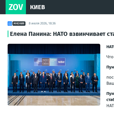
ZOV
КИЕВ
8 июля 2026, 18:36
МНЕНИЯ
Елена Панина: НАТО взвинчивает ст
НАТ
Что
Пун
по
Ваш
Пун
ста
НАТ