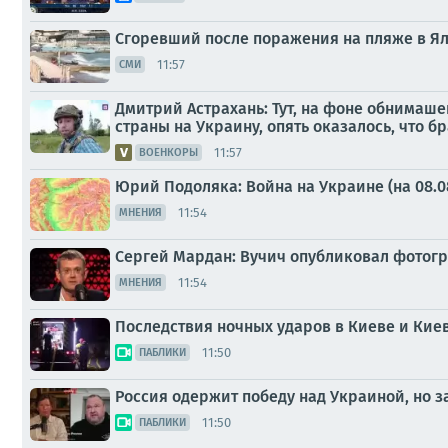
Сгоревший после поражения на пляже в Ял
11:57
СМИ
Дмитрий Астрахань: Тут, на фоне обнимаше
страны на Украину, опять оказалось, что б
11:57
ВОЕНКОРЫ
Юрий Подоляка: Война на Украине (на 08.0
11:54
МНЕНИЯ
Сергей Мардан: Вучич опубликовал фотог
11:54
МНЕНИЯ
Последствия ночных ударов в Киеве и Кие
11:50
ПАБЛИКИ
Россия одержит победу над Украиной, но з
11:50
ПАБЛИКИ