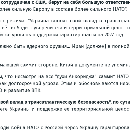
, сотрудничая с США, берут на себя большую ответств
лее сильную Европу в составе более сильного НАТО".
го режима:
"Украина вносит свой вклад в трансатла
её свободы, суверенитета и территориальной целостн
й же уровень поддержки гарантирован и на 2027 год.
олжно быть ядерного оружия... Иран [должен] в полно
мающей саммит стороне. Китай в документе не упомин
м, что несмотря на все "духи Анкориджа" саммит НАТО
 как долгосрочной угрозе. Этим и обосновываются нео
О и развитие ВПК.
свой вклад в трансатлантическую безопасность"
, по сути
тете Украины и поддержке её территориальной целос
27 годы война НАТО с Россией через Украину гарантиро