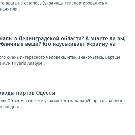
ого врага не осталось (украинцы телепортировались к
ачит ли...
алы в Ленинградской области? А знаете ли вы,
убличные вещи? Кто науськивает Украину на
го очень интересного человека. Итак, знакомьтесь: Барт Де
AVN (Hybrid Analyse...
локады портов Одессы
тки.Об этом в сюжете украинского канала «Эспресо» заявил
спондент...