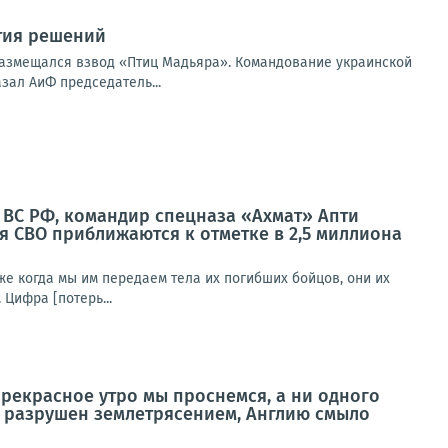
тия решений
размещался взвод «Птиц Мадьяра». Командование украинской
зал АиФ председатель...
 ВС РФ, командир спецназа «Ахмат» Апти
я СВО приближаются к отметке в 2,5 миллиона
е когда мы им передаем тела их погибших бойцов, они их
 Цифра [потерь...
 прекрасное утро мы проснемся, а ни одного
ь разрушен землетрясением, Англию смыло