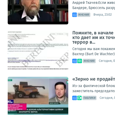
Андрей Ткачев:Если живо
Бандере, Брюссель разру
Вчера, 23:02
МНЕНИЯ
Помните, в начале
кто дает им их то
террор в...
Сегодня мы вам покажем 
Вахтер (Bart De Wachter)
Сегодня, 0
МНЕНИЯ
«Зерно не продаёт
Из-за фактической блок
заместитель председател
Сегодня, 0
ПАБЛИКИ