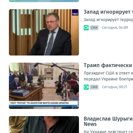
Запад игнорирует 
Запад игнорирует террор
Сегодня, 04:09
СМИ
Трамп фактически 
Президент США в ответ н
передал Украине боеприп
Сегодня, 00:21
СМИ
Владислав Шурыгин
News
На Украине действует с