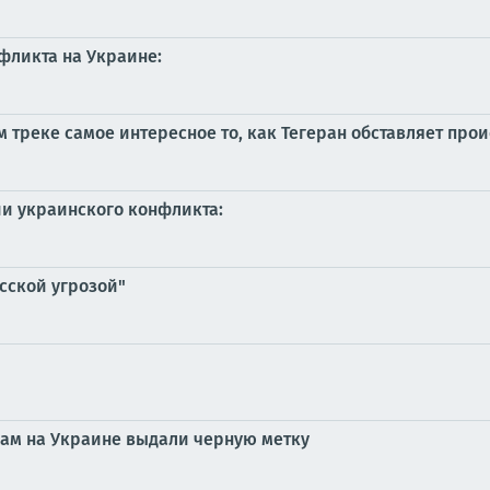
фликта на Украине:
 треке самое интересное то, как Тегеран обставляет про
ии украинского конфликта:
сской угрозой"
зам на Украине выдали черную метку