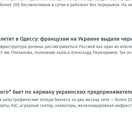
олее 200 беспилотников в сутки и работают без перерывов. На ни
летит в Одессу: французам на Украине выдали чер
нфраструктура должны рассматриваться Россией как один из ключ
У им. Плеханова, полковник запаса Александр Перенджиев. Так он 
ого* бьет по карману украинских предпринимател
 катастрофические потери бизнеса за два месяца лета — более $3
орты, АЗС, аграрный сектор, элеваторы, железнодорожная инфрастру