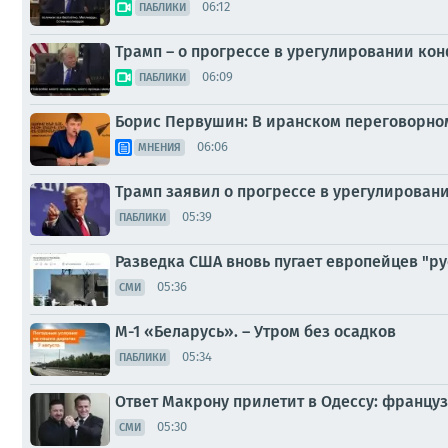
06:12
ПАБЛИКИ
Трамп – о прогрессе в урегулировании кон
06:09
ПАБЛИКИ
Борис Первушин: В иранском переговорном
06:06
МНЕНИЯ
Трамп заявил о прогрессе в урегулирован
05:39
ПАБЛИКИ
Разведка США вновь пугает европейцев "ру
05:36
СМИ
М-1 «Беларусь». – Утром без осадков
05:34
ПАБЛИКИ
Ответ Макрону прилетит в Одессу: францу
05:30
СМИ