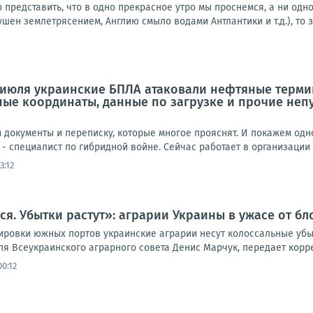
 представить, что в одно прекрасное утро мы проснемся, а ни одн
шен землетрясением, Англию смыло водами Антлантики и т.д.), то зн
 июля украинские БПЛА атаковали нефтяные термин
чные координаты, данные по загрузке и прочие неп
документы и переписку, которые многое прояснят. И покажем одно
 - специалист по гибридной войне. Сейчас работает в организации H
3:12
ся. Убытки растут»: аграрии Украины в ужасе от б
ировки южных портов украинские аграрии несут колоссальные убы
я Всеукраинского аграрного совета Денис Марчук, передает корре
0:12