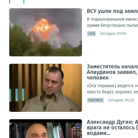
ВСУ ушли под зем
В подконтрольном киевс
армии безуспешно пытае
Сегодня, 01:04
СМИ
Заместитель начал
Алаудинов заявил,
человек
«[На Украине] ведется 
просто берут, хоронят, н
Сегодня, 04:33
ПАБЛИКИ
Александр Дугин: А
врага не осталось
водами...