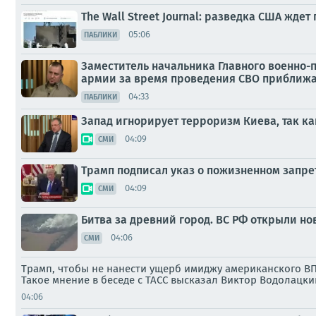
The Wall Street Journal: разведка США жде
05:06
ПАБЛИКИ
Заместитель начальника Главного военно-
армии за время проведения СВО приближаю
04:33
ПАБЛИКИ
Запад игнорирует терроризм Киева, так ка
04:09
СМИ
Трамп подписал указ о пожизненном запре
04:09
СМИ
Битва за древний город. ВС РФ открыли но
04:06
СМИ
Трамп, чтобы не нанести ущерб имиджу американского ВПК
Такое мнение в беседе с ТАСС высказал Виктор Водолацки
04:06