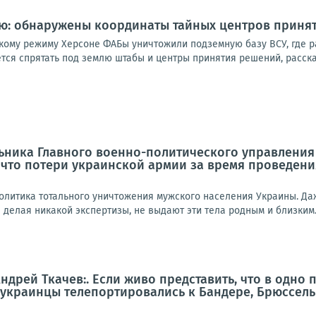
лю: обнаружены координаты тайных центров приня
кому режиму Херсоне ФАБы уничтожили подземную базу ВСУ, где 
тся спрятать под землю штабы и центры принятия решений, расска
ьника Главного военно-политического управления
 что потери украинской армии за время проведени
политика тотального уничтожения мужского населения Украины. Даж
е делая никакой экспертизы, не выдают эти тела родным и близким.
ндрей Ткачев:. Если живо представить, что в одно
 (украинцы телепортировались к Бандере, Брюссел