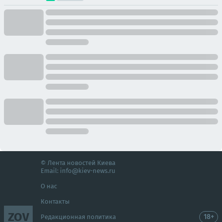
© Лента новостей Киева
Email:
info@kiev-news.ru
О нас
Контакты
ZOV
18+
Редакционная политика