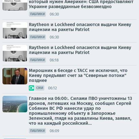
который нужен Америке»: США предоставляют
Украине разведданные безвозмездно
06:30
ПАБЛИКИ
Raytheon и Lockheed опасаются выдачи Киеву
лицензии на ракеты Patriot
06:30
ПАБЛИКИ
Raytheon и Lockheed опасаются выдачи Киеву
лицензии на ракеты Patriot
06:18
ПАБЛИКИ
Мирошник в беседе с ТАСС не исключил, что
Киеву предъявят счет за "Северные потоки"
позднее
06:12
СМИ
Главное на 06:00:. Силами ПВО уничтожены 13
дронов, летевших на Москву, сообщил Сергей
Собянин ВС РФ нанесли удар по
промышленному объекту в Запорожье
Зеленский, глядя на развалины Киева, заявил,
что на каждый российский...
06:09
ПАБЛИКИ