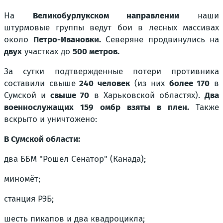
На
Великобурлукском направлении
наши
штурмовые группы ведут бои в лесных массивах
около
Петро-Ивановки.
Северяне продвинулись на
двух
участках до
500 метров.
За сутки подтвержденные потери противника
составили свыше
240 человек
(из них
более 170
в
Сумской и
свыше 70
в Харьковской областях).
Два
военнослужащих 159 омбр взяты в плен.
Также
вскрыто и уничтожено:
В Сумской области:
два ББМ "Рошел Сенатор" (Канада);
миномёт;
станция РЭБ;
шесть пикапов и два квадроцикла;