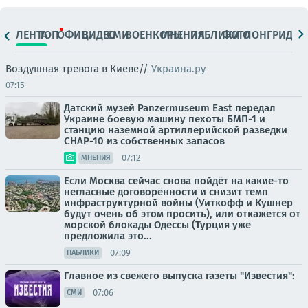
ЛЕНТА
ТОП
ОФИЦ.
ВИДЕО
СМИ
ВОЕНКОРЫ
МНЕНИЯ
ПАБЛИКИ
ФОТО
ЛОНГРИДЫ
Воздушная тревога в Киеве//
Украина.ру
07:15
Датский музей Panzermuseum East передал
Украине боевую машину пехоты БМП-1 и
станцию наземной артиллерийской разведки
СНАР-10 из собственных запасов
07:12
МНЕНИЯ
Если Москва сейчас снова пойдёт на какие-то
негласные договорённости и снизит темп
инфраструктурной войны (Уиткофф и Кушнер
будут очень об этом просить), или откажется от
морской блокады Одессы (Турция уже
предложила это...
07:09
ПАБЛИКИ
Главное из свежего выпуска газеты "Известия":
07:06
СМИ