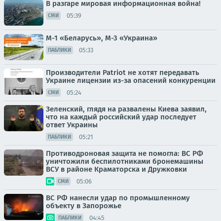
В разгаре мировая информационная война!
05:39
СМИ
М-1 «Беларусь», М-3 «Украина»
05:33
ПАБЛИКИ
Производители Patriot не хотят передавать
Украине лицензии из-за опасений конкуренции
05:24
СМИ
Зеленский, глядя на развалены Киева заявил,
что на каждый российский удар последует
ответ Украины
05:21
ПАБЛИКИ
Противодроновая защита не помогла: ВС РФ
уничтожили беспилотниками бронемашины
ВСУ в районе Краматорска и Дружковки
05:06
СМИ
ВС РФ нанесли удар по промышленному
объекту в Запорожье
04:45
ПАБЛИКИ