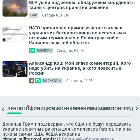
ВСУ ушли под землю: обнаружены координаты
тайных центров принятия решений
Сегодня, 01:04
СМИ
НАТО принимало прямое участие в атаках
украинских беспилотников по нефтяным и
газовым терминалам в Ленинградской и
Калининградской областях
Сегодня, 09:06
ПАБЛИКИ
Александр Коц: Мой видеокомментарий. Кого
надо убить на Украине, а кого повесить в
России
Сегодня, 11:35
ВОЕНКОРЫ
ЛЕНТА
ТОП
ОФИЦ.
ВИДЕО
СМИ
ВОЕНКОРЫ
МНЕНИЯ
ПАБЛИКИ
ФОТО
ЛОНГРИДЫ
Дональд Трамп подтвердил, что США не будут передавать
Украине зенитные ракеты для комплексов Patriot, т.к они
нужны самим США. #США #Украина
@new_militarycolumnist
//
Военный обозреватель