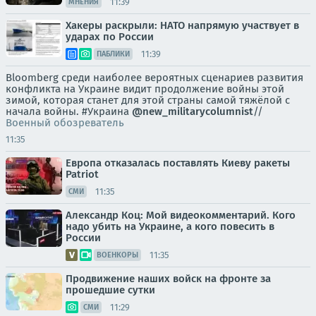
11:39
МНЕНИЯ
Хакеры раскрыли: НАТО напрямую участвует в
ударах по России
11:39
ПАБЛИКИ
Bloomberg среди наиболее вероятных сценариев развития
конфликта на Украине видит продолжение войны этой
зимой, которая станет для этой страны самой тяжёлой с
начала войны. #Украина
@new_militarycolumnist
//
Военный обозреватель
11:35
Европа отказалась поставлять Киеву ракеты
Patriot
11:35
СМИ
Александр Коц: Мой видеокомментарий. Кого
надо убить на Украине, а кого повесить в
России
11:35
ВОЕНКОРЫ
Продвижение наших войск на фронте за
прошедшие сутки
11:29
СМИ