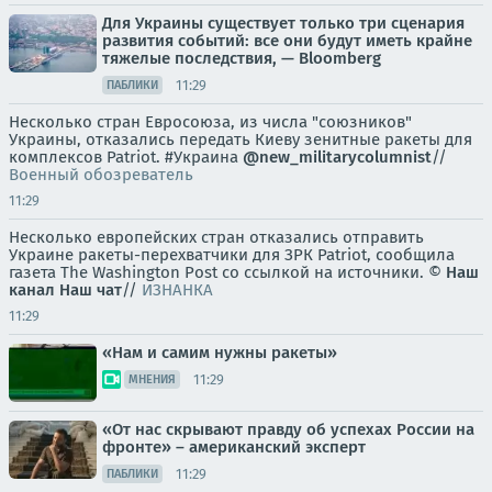
Для Украины существует только три сценария
развития событий: все они будут иметь крайне
тяжелые последствия, — Bloomberg
11:29
ПАБЛИКИ
Несколько стран Евросоюза, из числа "союзников"
Украины, отказались передать Киеву зенитные ракеты для
комплексов Patriot. #Украина
@new_militarycolumnist
//
Военный обозреватель
11:29
Несколько европейских стран отказались отправить
Украине ракеты-перехватчики для ЗРК Patriot, сообщила
газета The Washington Post со ссылкой на источники. ©
Наш
канал
Наш чат
//
ИЗНАНКА
11:29
«Нам и самим нужны ракеты»
11:29
МНЕНИЯ
«От нас скрывают правду об успехах России на
фронте» – американский эксперт
11:29
ПАБЛИКИ