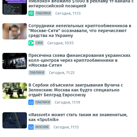
«Яблоко» вложило $1000 в рекламу тг-канала с
антироссийской позицией
Сегодня, 11:13
ПАБЛИКИ
Сотрудники нелегальных криптообменников в
"Москве-Сити" осознавали, что перечисляют
средства на Украину
Сегодня, 10:55
СМИ
Пресечена схема финансирования украинских
колл-центров через криптообменники в
«Москва-Сити»
Сегодня, 11:23
ПАБЛИКИ
В Сербии объяснили заигрывания Вучича с
Зеленским: Москва как будто специально
отдаёт Белград Евросоюзу
Сегодня, 11:19
ПАБЛИКИ
«Rassvet» может стать таким же знаменитым,
как «Sputnik»
Сегодня, 11:13
МНЕНИЯ