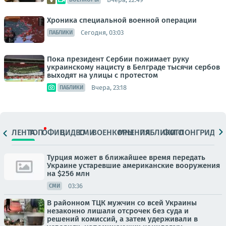
Хроника специальной военной операции
Сегодня, 03:03
ПАБЛИКИ
Пока президент Сербии пожимает руку
украинскому нацисту в Белграде тысячи сербов
выходят на улицы с протестом
Вчера, 23:18
ПАБЛИКИ
ЛЕНТА
ТОП
ОФИЦ.
ВИДЕО
СМИ
ВОЕНКОРЫ
МНЕНИЯ
ПАБЛИКИ
ФОТО
ЛОНГРИДЫ
Турция может в ближайшее время передать
Украине устаревшие американские вооружения
на $256 млн
03:36
СМИ
В районном ТЦК мужчин со всей Украины
незаконно лишали отсрочек без суда и
решений комиссий, а затем удерживали в