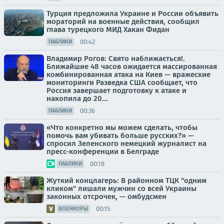
Турция предложила Украине и России объявить
мораторий на военные действия, сообщил
глава турецкого МИД Хакан Фидан
00:42
ПАБЛИКИ
Владимир Рогов: Свято наближається!.
Ближайшие 48 часов ожидается массированная
комбинированная атака на Киев — вражеские
мониторинги Разведка США сообщает, что
Россия завершает подготовку к атаке и
накопила до 20...
00:36
ПАБЛИКИ
«Что конкретно мы можем сделать, чтобы
помочь вам убивать больше русских?» —
спросил Зеленского немецкий журналист на
пресс-конференции в Белграде
00:18
ПАБЛИКИ
Жуткий концлагерь: В районном ТЦК "одним
кликом" лишали мужчин со всей Украины
законных отсрочек, — омбудсмен
00:15
ВОЕНКОРЫ