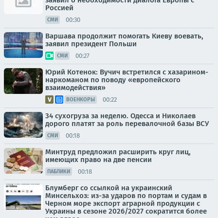
заявил о необходимости диалога Европы с
Россией
00:30
СМИ
Варшава продолжит помогать Киеву воевать,
заявил президент Польши
00:27
СМИ
Юрий Котенок: Вучич встретился с хазарином-
наркоманом по поводу «европейского
взаимодействия»
00:22
ВОЕНКОРЫ
34 сухогруза за неделю. Одесса и Николаев
дорого платят за роль перевалочной базы ВСУ
00:18
СМИ
Минтруд предложил расширить круг лиц,
имеющих право на две пенсии
00:18
ПАБЛИКИ
Блумберг со ссылкой на украинский
Минсельхоз: из-за ударов по портам и судам в
Черном море экспорт аграрной продукции с
Украины в сезоне 2026/2027 сократится более