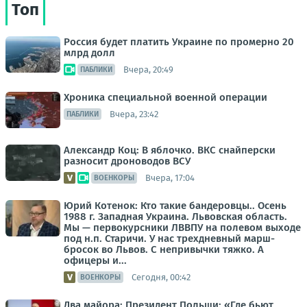
Топ
Россия будет платить Украине по промерно 20
млрд долл
Вчера, 20:49
ПАБЛИКИ
Хроника специальной военной операции
Вчера, 23:42
ПАБЛИКИ
Александр Коц: В яблочко. ВКС снайперски
разносит дроноводов ВСУ
Вчера, 17:04
ВОЕНКОРЫ
Юрий Котенок: Кто такие бандеровцы.. Осень
1988 г. Западная Украина. Львовская область.
Мы — первокурсники ЛВВПУ на полевом выходе
под н.п. Старичи. У нас трехдневный марш-
бросок во Львов. С непривычки тяжко. А
офицеры и...
Сегодня, 00:42
ВОЕНКОРЫ
Два майора: Президент Польши: «Где бьют