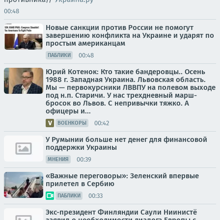
00:48
Новые санкции против России не помогут
завершению конфликта на Украине и ударят по
простым американцам
00:48
ПАБЛИКИ
Юрий Котенок: Кто такие бандеровцы.. Осень
1988 г. Западная Украина. Львовская область.
Мы — первокурсники ЛВВПУ на полевом выходе
под н.п. Старичи. У нас трехдневный марш-
бросок во Львов. С непривычки тяжко. А
офицеры и...
00:42
ВОЕНКОРЫ
У Румынии больше нет денег для финансовой
поддержки Украины
00:39
МНЕНИЯ
«Важные переговоры»: Зеленский впервые
прилетел в Сербию
00:33
ПАБЛИКИ
Экс-президент Финляндии Саули Ниинистё