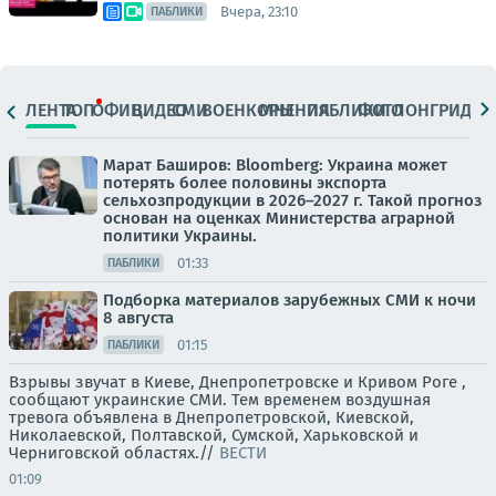
Вчера, 23:10
ПАБЛИКИ
ЛЕНТА
ТОП
ОФИЦ.
ВИДЕО
СМИ
ВОЕНКОРЫ
МНЕНИЯ
ПАБЛИКИ
ФОТО
ЛОНГРИДЫ
Марат Баширов: Bloomberg: Украина может
потерять более половины экспорта
сельхозпродукции в 2026–2027 г. Такой прогноз
основан на оценках Министерства аграрной
политики Украины.
01:33
ПАБЛИКИ
Подборка материалов зарубежных СМИ к ночи
8 августа
01:15
ПАБЛИКИ
Взрывы звучат в Киеве, Днепропетровске и Кривом Роге ,
сообщают украинские СМИ. Тем временем воздушная
тревога объявлена в Днепропетровской, Киевской,
Николаевской, Полтавской, Сумской, Харьковской и
Черниговской областях.//
ВЕСТИ
01:09