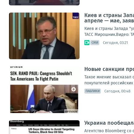
Киев и страны Зап
апреле — мае, зая
Киев и страны Запада "
ТАСС Мирошник.Видео: Т
Сегодня, 03:21
СМИ
Новые санкции про
Такое мнение высказал с
покупателей российских 
Сегодня, 00:48
ПАБЛИКИ
Украина пообещала
Агентство Bloomberg со 