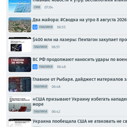
07:04
СМИ
Два майора: #Сводка на утро 8 августа 2026
06:55
ПАБЛИКИ
$400 млн на лазеры: Пентагон закупает п
06:51
ПАБЛИКИ
ВС РФ продолжают наносить удары по вое
06:48
ПАБЛИКИ
Главное от Рыбаря. дайджест материалов за
06:48
ПАБЛИКИ
«США призывают Украину избегать нападен
море
06:42
ПАБЛИКИ
Украина пообещала США не атаковать не с