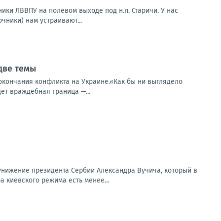
ники ЛВВПУ на полевом выходе под н.п. Старичи. У нас
чники) нам устраивают...
две темы
е окончания конфликта на Украине.«Как бы ни выглядело
ет враждебная граница —...
унижение президента Сербии Александра Вучича, который в
 киевского режима есть менее...