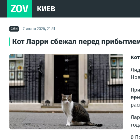
ZOV
КИЕВ
7 июня 2026, 21:51
СМИ
Кот Ларри сбежал перед прибытием
Кот
Лид
Нов
При
при
рас
Лар
год
0 П