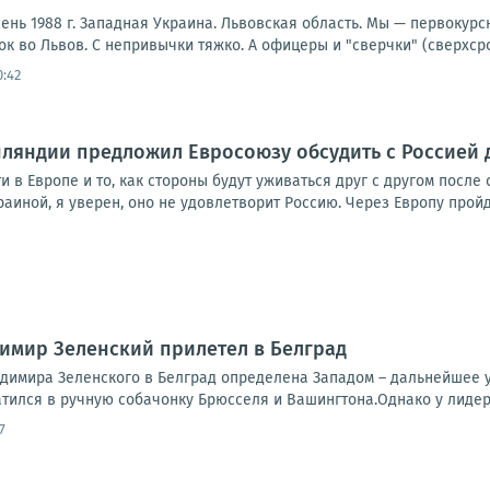
ень 1988 г. Западная Украина. Львовская область. Мы — первокурс
 во Львов. С непривычки тяжко. А офицеры и "сверчки" (сверхсро
0:42
ляндии предложил Евросоюзу обсудить с Россией 
и в Европе и то, как стороны будут уживаться друг с другом посл
аиной, я уверен, оно не удовлетворит Россию. Через Европу пройд
димир Зеленский прилетел в Белград
адимира Зеленского в Белград определена Западом – дальнейшее 
тился в ручную собачонку Брюсселя и Вашингтона.Однако у лидера
7