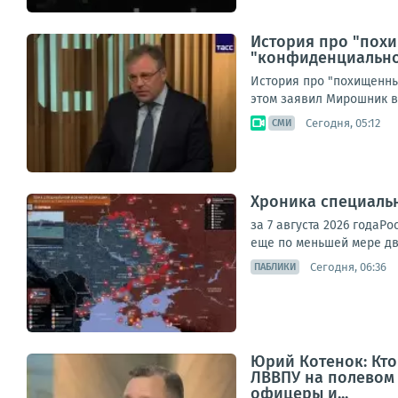
История про "пох
"конфиденциально
История про "похищенны
этом заявил Мирошник в
Сегодня, 05:12
СМИ
Хроника специаль
за 7 августа 2026 года
еще по меньшей мере дв
Сегодня, 06:36
ПАБЛИКИ
Юрий Котенок: Кто
ЛВВПУ на полевом 
офицеры и...