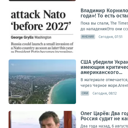
Владимир Корнилов
года»! То есть ост
Пока вы спали, The Time
до нападения!Это они ссы
Сегодня, 07:51
МНЕНИЯ
США убедили Украи
имеющим критическ
американского...
В материале отмечается
через Черное море.Агент
Сегодня, 08:12
СМИ
Олег Царёв: Два го
Россия судит не к
Два года назад, 6 август