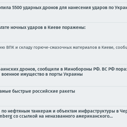
копила 5500 ударных дронов для нанесения ударов по Укр
ьтате ночных ударов в Киеве поражены:
тию ВПК и складу горюче-смазочных материалов в Киеве, со
украинских дронов, сообщили в Минобороны РФ. ВС РФ пор
и военное имущество в порты Украины
самые быстрые российские ракеты
в по нефтяным танкерам и объектам инфраструктуры в Ч
mberg со ссылкой на неназванного американского...