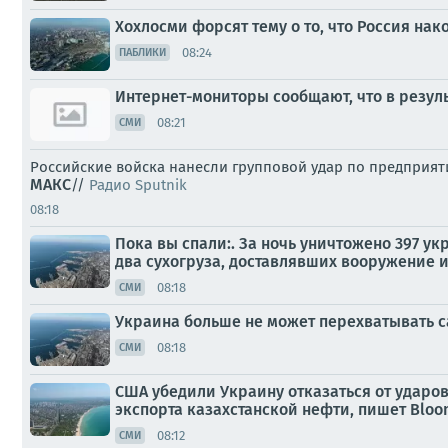
Хохлосми форсят тему о то, что Россия на
08:24
ПАБЛИКИ
Интернет-мониторы сообщают, что в резул
08:21
СМИ
Российские войска нанесли групповой удар по предприя
МАКС
//
Радио Sputnik
08:18
Пока вы спали:. За ночь уничтожено 397 
два сухогруза, доставлявших вооружение 
08:18
СМИ
Украина больше не может перехватывать 
08:18
СМИ
США убедили Украину отказаться от ударо
экспорта казахстанской нефти, пишет Bloo
08:12
СМИ