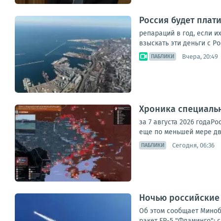
Россия будет плат
репараций в год, если и
взыскать эти деньги с Р
Вчера, 20:49
ПАБЛИКИ
Хроника специаль
за 7 августа 2026 года
еще по меньшей мере дв
Сегодня, 06:36
ПАБЛИКИ
Ночью российские
Об этом сообщает Миноб
ракет FP-5 "Фламинго"; 