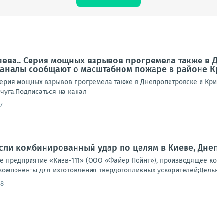
иева.. Серия мощных взрывов прогремела также в 
аналы сообщают о масштабном пожаре в районе К
Серия мощных взрывов прогремела также в Днепропетровске и Кр
чуга.Подписаться на канал
7
ли комбинированный удар по целям в Киеве, Днеп
 предприятие «Киев-111» (ООО «Файер Пойнт»), производящее ко
компоненты для изготовления твердотопливных ускорителей;Целью 
48