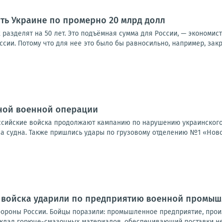
ить Украине по промерно 20 млрд долл
х разделят на 50 лет. Это подъёмная сумма для России, — экономис
оссии. Потому что для нее это было бы равносильно, например, закр
ной военной операции
Российские войска продолжают кампанию по нарушению украинского
а судна. Также пришлись удары по грузовому отделению №1 «Новой
 войска ударили по предприятию военной промышл
ороны России. Бойцы поразили: промышленное предприятие, про
склад горюче-смазочных материалов, обеспечивающий поставки неф